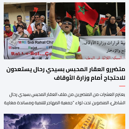
أهمية خاصة لتزامنها مع مرور عشرين عاماً على انطلاق الجائزة،
وتشهد للمرة الأولى استحداث فئة “الابتكار والذكاء الاصطناعي في
التعليم”، إلى جانب طرح 10 مجالات […]
متضررو العقار المحبس بسيدي رحال يستعدون
للاحتجاج أمام وزارة الأوقاف
يعتزم العشرات من المتضررين من ملف العقار المحبس بسيدي رحال
الشاطئ، المنضوين تحت لواء “جمعية المهاجر للتنمية ومساندة مغاربة
العالم” إلى جانب جمعيات محلية أخرى، تنظيم وقفة احتجاجية سلمية
أمام الملحقة الإدارية لوزارة الأوقاف والشؤون الإسلامية بحي حسان
بالرباط، وذلك للمطالبة بتسوية هذا الملف الذي ظل عالقا لسنوات