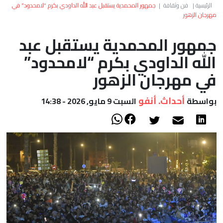
العالم
الرئيسية
|
فن وثقافة
|
جمهور المحمدية يستقبل عبد الله الداودي بكرم “لامحدود” في
مهرجان الزهور
أعمدة
جمهور المحمدية يستقبل عبد
الله الداودي بكرم “لامحدود”
الصحراء
في مهرجان الزهور
أحداث. أنفو
بواسطة
السبت 9 مايو, 2026 - 14:38