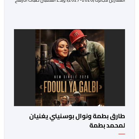
إلكترونياً اعتباراً من اليوم وحتى 31 دجنبر 2026. وقال بلاغ
صحافي إن هذه الدوة تكتسب أهمية خاصة لتزامنها مع
مرور عشرين عاماً على انطلاق الجائزة، وتشهد للمرة الأولى
استحداث فئة “الابتكار والذكاء الاصطناعي في التعليم”، إلى
جانب طرح 10 مجالات […]
طارق بطمة ونوال بوسنيني يغنيان
لمحمد بطمة