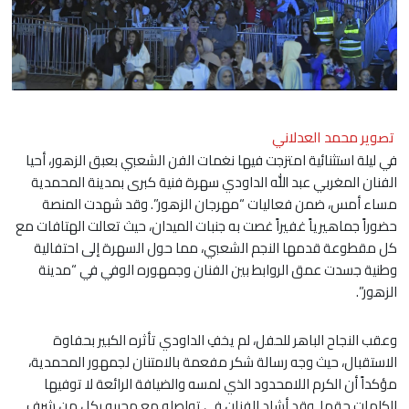
تصوير محمد العدلاني
في ليلة استثنائية امتزجت فيها نغمات الفن الشعبي بعبق الزهور، أحيا
الفنان المغربي عبد الله الداودي سهرة فنية كبرى بمدينة المحمدية
مساء أمس، ضمن فعاليات “مهرجان الزهور”. وقد شهدت المنصة
حضوراً جماهيرياً غفيراً غصت به جنبات الميدان، حيث تعالت الهتافات مع
كل مقطوعة قدمها النجم الشعبي، مما حول السهرة إلى احتفالية
وطنية جسدت عمق الروابط بين الفنان وجمهوره الوفي في “مدينة
الزهور”.
وعقب النجاح الباهر للحفل، لم يخفِ الداودي تأثره الكبير بحفاوة
الاستقبال، حيث وجه رسالة شكر مفعمة بالامتنان لجمهور المحمدية،
مؤكداً أن الكرم اللامحدود الذي لمسه والضيافة الرائعة لا توفيها
الكلمات حقها. وقد أشاد الفنان في تواصله مع محبيه بكل من شرف