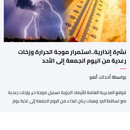
طويلة وأثار استياء واسعا في صفوف أبناء […]
نشرة إنذارية..استمرار موجة الحرارة وزخات
رعدية من اليوم الجمعة إلى الأحد
بواسطة أحداث. أنفو
تتوقع المديرية العامة للأرصاد الجوية تسجيل موجة حر، وزخات رعدية
مع تساقط البرد وهبات رياح، ابتداء من اليوم الجمعة إلى غاية يوم
الأحد بعدد من مناطق المملكة. وأوضحت المديرية، في نشرة إنذارية
محينة من مستوى يقظة “برتقالي”، أنه من المرتقب تسجيل موجة حر،
من اليوم الجمعة إلى غاية يوم الأحد، مع درجات حرارة تتراوح ما […]