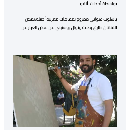
بواسطة أحداث. أنفو
باسلوب غيواني ممزوج بمقامات مغربية أصيلة،تمكن
الفنانان طارق بطمة ونوال بوسنيني من نفض الغبار عن
زجلية جميلة،كتبها ولحنها المرحوم محمد بطمة ،احد اعمدة
مجموعة لمشاهب الشهيرة. الاغنية بعنوان ” فضولي
ياقلبي” ،قام بتوزيعها اسامة باهي،باسلوب سلس وبسيط،
متحكما في الجمل الموسيقية والانتقالات الجميلة..استطاع
الفنانان طارق بطمة ونوال بوسنيني أن يعطيا روحا فريدة
لهذه الاغنية,بفضل أدا […]