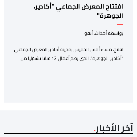
افتتاح المعرض الجماعي "أكادير،
الجوهرة"
بواسطة أحداث. أنفو
افتتح، مساء أمس الخميس بمدينة أكادير المعرض الجماعي
“أكادير، الجوهرة”، الذي يضم أعمال 12 فنانا تشكيليا من
جهة سوس ماسة، ويستمر إلى غاية 31 أكتوبر القادم. ويعد
هذا المعرض افتتاحا رسميا لـ”فضاء إكسبو أكادير” الجديد،
الذي يطمح إلى أن يصبح فضاء دائما مخصصا للتعريف
بإبداعات ومواهب الجهة وخارجها. ويجمع معرض “أكادير،
الجوهرة”، الذي تنظمه مؤسسة […]
آخر الأخبار