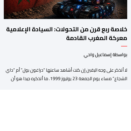
خلاصة ربع قرن من التحولات: السيادة الإعلامية
معركة المغرب القادمة
بواسطة إسماعيل واحي
لا أتذكر على وجه اليقين إن كنت أشاهد ساعتها “دراغون بول” أم “داي
الشجاع” مساء يوم الجمعة 23 يوليوز 1999. ما أتذكره جيدا هو أن
البث انقطع فجأة. اختفت شخصيات الرسوم المتحركة، وحلت محلها
تلاوة القرآن الكريم، ثم جاء الإعلان الرسمي عن وفاة الملك الحسن
الثاني طيب الله ثراه، رافقته هيستيريا من البكاء داخل المنزل […]