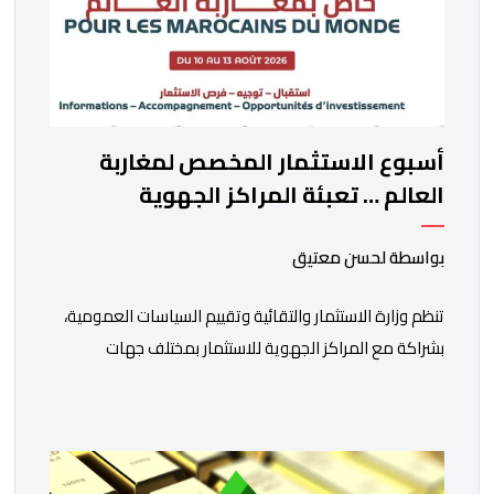
أسبوع الاستثمار المخصص لمغاربة
العالم … تعبئة المراكز الجهوية
للاستثمار لمواكبة مشاريع مغاربة
العالم
بواسطة لحسن معتيق
تنظم وزارة الاستثمار والتقائية وتقييم السياسات العمومية،
بشراكة مع المراكز الجهوية للاستثمار بمختلف جهات
المملكة، خلال الفترة الممتدة من 10 إلى 13 غشت 2026،
دورة جديدة من أسبوع الاستثمار المخصص لمغاربة العالم .
تهدف هذه المبادرة إلى تمكين مغاربة العالم من الاطلاع
على فرص الاستثمار المتاحة بمختلف جهات المملكة،