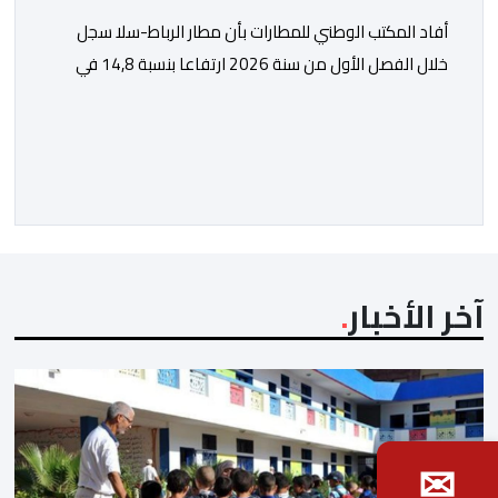
أفاد المكتب الوطني للمطارات بأن مطار الرباط-سلا سجل
خلال الفصل الأول من سنة 2026 ارتفاعا بنسبة 14,8 في
المائة في حركة المسافرين مقارنة مع نفس الفترة من
السنة الماضية. واستقبل هذا المطار مليون و217 ألف و574
مسافرا خلال الستة أشهر الأولى من السنة الجارية، مقابل
مليون و60 ألف و480 مسافرا خلال الفترة ذاتها من سنة
[…]
آخر الأخبار
✉