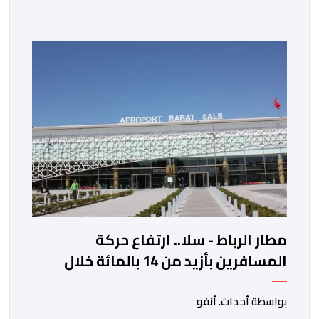
الخزانة الأمريكية. وزاد سعر الذهب في المعاملات الفورية
بنسبة 1 في المائة إلى 4285,69 دولارا للأوقية، مسجلا أعلى
مستوى له منذ 18 يونيو الماضي، فيما ارتفعت العقود
الأمريكية الآجلة […]
مطار الرباط - سلا.. ارتفاع حركة
المسافرين بأزيد من 14 بالمائة خلال
الفصل الأول من 2026
بواسطة أحداث. أنفو