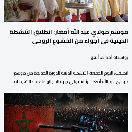
موسم مولاي عبد الله أمغار: انطلاق الأنشطة
الدينية في أجواء من الخشوع الروحي
بواسطة أحداث. أنفو
انطلقت، اليوم الجمعة، الأنشطة الدينية للدورة الجديدة من موسم
مولاي عبد الله أمغار، برئاسة والي جهة الدار البيضاء-سطات، وعامل
إقليم الجديدة، ورئيس جماعة مولاي عبد الله، ورئيس المجلس الإقليمي
للجديدة، ورئيس المجلس العلمي المحلي للجديدة، وذلك بحضور
شخصيات مدنية وعسكرية ودينية. وجرت مراسيم افتتاح فعاليات
الموسم بالخيمة الرسمية، حيث أُلقيت كلمات كل من رئيس المجلس […]