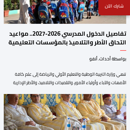
شترك الآن
تفاصيل الدخول المدرسي 2026-2027.. مواعيد
التحاق الأطر والتلاميذ بالمؤسسات التعليمية
بواسطة أحداث. أنفو
تنھي وزارة التربیة الوطنیة والتعلیم الأولي والریاضة إلى علم كافة
الأمھات والآباء وأولیاء الأمور، والتلمیذات والتلامیذ، والأطر الإداریة
والتربویة وإلى الرأي العام الوطني، أن الدخول المدرسي لسنة 2026-
2027 سیتم في موعده الرسمي المحدد سلفا طبقا لمقتضیات المقرر
الوزاري رقم 047.26 الصادر بتاریخ 3 یولیوز 2026 بشأن تنظیم السنة
الدراسیة. وأوضحت الوزارة، في بلاغ، أن أطر […]