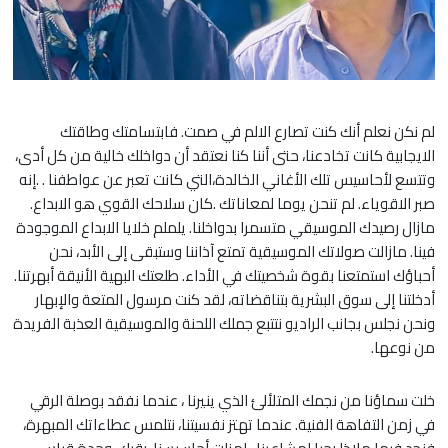
لم نكن نعلم أنك كنت تصارع الالم في صمت. فابتسامتك وطاقتك
الايجابية كانت تخادعنا، حتى أننا كنا نعتقد أن دواخلك خالية من كل أدى،
وتتسع لأحاسيس تلك الأغاني الخالدة،التي كانت تعبر عن عواطفنا . .إنه
صبر الاقوياء. لم تنحن يوما لمعاناتك .كان سلاحك القوي هو الابداع.
مازال رصيدك الموسيقي متسمرا بدواخلنا. يلملم خلايا الابداع الموجودة
فينا. مازالت صولاتك الموسيقية تمتع آذاننا وستبقى إلى الأبد، نحن
أحباؤك استمتعنا بقوة شخصيتك في الأداء. طلعتك البهية الأنيقة أبهرتنا.
أدخلتنا إلى سوق البشرية بتناقضاته، لقد كنت مرسول المتعة والإبهار
ونحن نجلس بجانب الراديو نتتبع جملك اللحنة والموسيقية العذبة الفريدة
من نوعها.
خلت سماؤنا من نجمك المتلألئ الذي ينيرنا ، عندما نفقد بوصلة الرقي
في زمن التفاهة الفنية. عندما تهتز نفسيتنا، نتلمس عطاءاتك المبهرة،