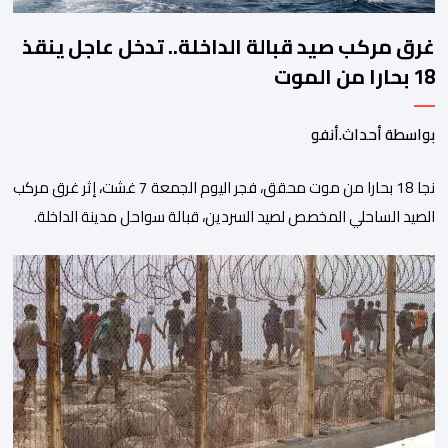
غرق مركب صيد قبالة الداخلة.. تدخل عاجل ينقذ
18 بحارا من الموت
بواسطة أحداث.أنفو
نجا 18 بحارا من موت محقق، فجر اليوم الجمعة 7 غشت، إثر غرق مركب
الصيد الساحلي المخصص لصيد السردين، قبالة سواحل مدينة الداخلة.
ووفق المعطيات المتوفرة، فإن الحادث وقع بعدما تسربت كميات
كبيرة من المياه إلى داخل المركب أثناء مزاولته نشاط الصيد البحري، قبل
أن تتفاقم الوضعية وينتهي الأمر بغرقه، ما استنفر عدداً من مراكب […]