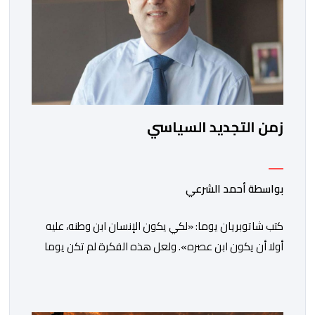
زمن التجديد السياسي
بواسطة أحمد الشرعي
كتب شاتوبريان يوما: «لكي يكون الإنسان ابن وطنه، عليه
أولا أن يكون ابن عصره». ولعل هذه الفكرة لم تكن يوما
أكثر راهنية مما هي عليه اليوم.يدخل المغرب مرحلة جديدة
من مساره التنموي، مسلحا برؤية واضحة وطموحات كبيرة.
فمنذ أكثر من عقدين، وبقيادة صاحب الجلالة الملك محمد