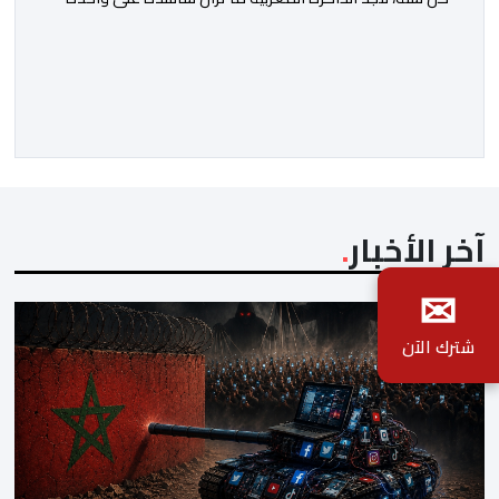
من أعظم المحطات التاريخية للمملكة، بما كرسته منذ قرون
مضت من دروس استراتيجية لا تزال حاضرة حتى اليوم، وعلى
رأسها أن الطامعين في تدمير المغرب لا يتحركون إلا عندما
يجدون انقساما داخليا يمكن استغلاله. في […]
آخر الأخبار
✉
شترك الآن