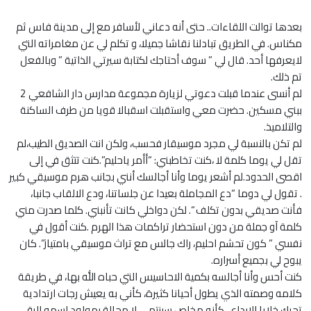
بعدها توالت اللقاءات.. حتى أنه دعاني لأسافر مع إلى مدينة فاس ثم
مكناس. في الطريق تبادلنا نقاشا جميلا، و تكلم لي عن مغامراته التي
لايعرفها أحد. قال لي ” سوف أحتاجك لكتابة سيرتي الذاتية ” وبالفعل
تم ذلك.
لم أنسى عندما قبلت دعوتي لزيارة مجموعة مدارس دار الشافعي 2
ببني مسكين. حضرت معي واستقبلت اسقبالا قويا من طرف الساكنة
والتلاميذ.
لم تكن بالنسبة لي مجرد موسيقار فحسب، ولكن انت الصديق الطيب،لم
تقل لي يوما كلمة لا ،كنت تخاطبني: “أأمر ياحليم”.كنت تتثق في إلى
اقصى الحدود.لم أشعر يوما وأنا أجالسك أنني بجانب هرم موسيقي كبير
. تقول لي دوما “دع المجاملة بعيدا عن جلساتنا، ودع الالقاب جانبا،
فأنت صديقي بدون تكلف “. لكن دواخلي كانت تأنبني. كلما صدرت مني
كلمة آو جملة من دون استحضار تراكمات هذا الهرم .كنت أقول في
نفسي ” كون تحشم احليم، راك جالس مع تراث موسيقي بامتياز”. كان
يبوح لي بجميع أسراره.
كنت أحس وأنا أجالسه بكمية الاحاسيس التي حباه الله بها، في طريقة
كلامه وصمته الذي يطول أحيانا كثيرة، كأني به يعيش رجات ارتدادية
تحرك خلايا الابداع . كأنه مخاص سينتهي لا محالة بمولود اسمه الرقي.