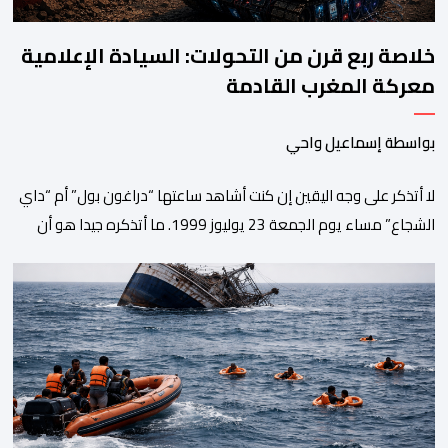
خلاصة ربع قرن من التحولات: السيادة الإعلامية
معركة المغرب القادمة
بواسطة إسماعيل واحي
لا أتذكر على وجه اليقين إن كنت أشاهد ساعتها “دراغون بول” أم “داي
الشجاع” مساء يوم الجمعة 23 يوليوز 1999. ما أتذكره جيدا هو أن
البث انقطع فجأة. اختفت شخصيات الرسوم المتحركة، وحلت محلها
تلاوة القرآن الكريم، ثم جاء الإعلان الرسمي عن وفاة الملك الحسن
الثاني طيب الله ثراه، رافقته هيستيريا من البكاء داخل المنزل […]