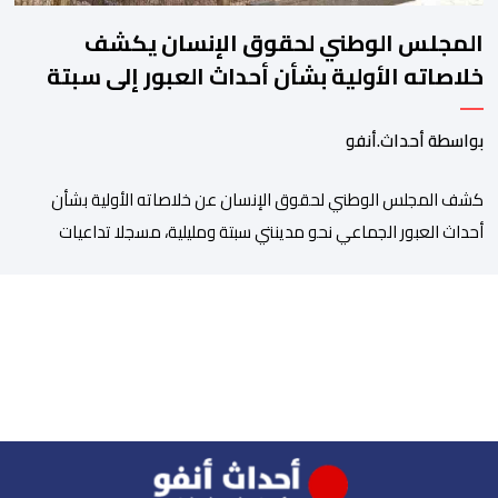
المجلس الوطني لحقوق الإنسان يكشف
خلاصاته الأولية بشأن أحداث العبور إلى سبتة
ومليلية
بواسطة أحداث.أنفو
كشف المجلس الوطني لحقوق الإنسان عن خلاصاته الأولية بشأن
أحداث العبور الجماعي نحو مدينتي سبتة ومليلية، مسجلا تداعيات
وصفها بـ”الخطيرة” على عدد من الحقوق الأساسية، في مقدمتها
الحق في الحياة والسلامة الجسدية وحقوق الأطفال والحقوق
المرتبطة بالهجرة. وأوضح المجلس، في بلاغ له، أنه اعتمد في تتبعه
للأحداث على الرصد الميداني والرقمي والاستماع إلى شهادات عدد […]