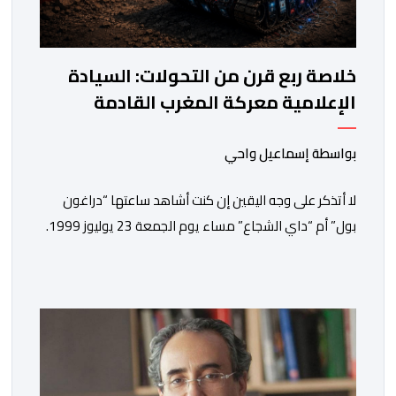
خلاصة ربع قرن من التحولات: السيادة
الإعلامية معركة المغرب القادمة
بواسطة إسماعيل واحي
لا أتذكر على وجه اليقين إن كنت أشاهد ساعتها “دراغون
بول” أم “داي الشجاع” مساء يوم الجمعة 23 يوليوز 1999.
ما أتذكره جيدا هو أن البث انقطع فجأة. اختفت شخصيات
الرسوم المتحركة، وحلت محلها تلاوة القرآن الكريم، ثم جاء
الإعلان الرسمي عن وفاة الملك الحسن الثاني طيب الله ثراه،
رافقته هيستيريا من البكاء داخل المنزل […]