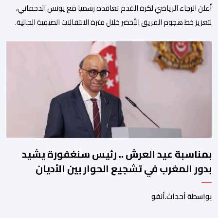
أعلن الرجاء الرياضي لكرة القدم تعاقده رسميا مع يونس الدحماني،
لتعزيز خط هجوم الفريق الأخضر خلال فترة الانتقالات الصيفية الحالية. ​
ويمتد العقد الذي يربط الدحماني بالنسور لعدة سنوات حتى عام 2030،
حيث يعول عليه الطاقم التقني للرجاء لتقديم الإضافة المرجوة في
المسابقات المحلية والقارية المقبلة. ​وجاء هذا التعاقد بعد أداء لافت
قدمه اللاعب برفقة اتحاد […]
بمناسبة عيد العرش .. رئيس سنغفورة يشيد
بدور المغرب في تشجيع الحوار بين الأديان
بواسطة أحداث.أنفو