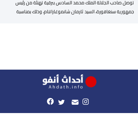
توصل صاحب الجلالة الملك محمد السادس ببرقية تهنئة من رئيس
جمهورية سنغافورة، السيد ثارمان شانموغاراتنام، وذلك بمناسبة
الذكرى السابعة والعشرين لتربع جلالته على عرش أسلافه المنعمين.
وأعرب السيد شانموغاراتنام، في هذه البرقية، باسم الشعب
السنغافوري، عن أحر تهانئه وأطيب متمنياته بموفور الصحة ومزيد من
التوفيق لجلالة الملك، وللشعب المغربي بمزيد من السلام والازدهار.
وأشاد الرئيس […]
هذا الموقع
راسلونا
موقع أحداث.أنفو هو النسخة الرقمية لجريدة الأحداث المغربية