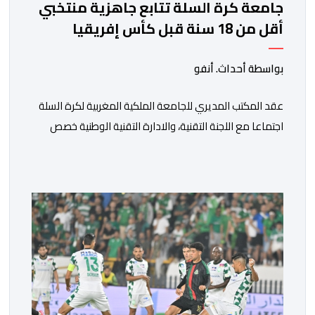
جامعة كرة السلة تتابع جاهزية منتخبي
أقل من 18 سنة قبل كأس إفريقيا
بواسطة أحداث. أنفو
عقد المكتب المديري للجامعة الملكية المغربية لكرة السلة
اجتماعا مع اللجنة التقنية، والادارة التقنية الوطنية خصص
لتقييم حصيلة عمل الأشهر الثلاثة الماضية، والوقوف على
مختلف المحطات التي شهدتها المنتخبات الوطنية خلال
الفترة الأخيرة. وشهد الاجتماع تقديم عرض مفصل حول
مشاركة المنتخبين الوطنيين لأقل من 18 سنة، إناثا وذكورا،
من طرف اللجنة التقنية التي واكبت كل […]