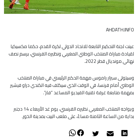
AHDATH.INFO
عينت لجنة التحكيم التابعة للاتحاد الدولي لكرة القدم، حكما مكسيكيا
لقيادة مباراة المنتخب الوطني المغربي ونظيره الفرنسي، برسم نصف
نهائي مونديال قطر 2022.
وسيتولى سيزار راموس مهمة الحكم الرئيسي في مباراة المنتخب
الوطني أمام فرنسا، في الوقت الذي سيكلف فيه الكندي دراو فيشير
بمهمة متابعة غرفة تقنية الفيديو المساعد “فار”.
ويواجه المنتخب المغربي نظيره الفرنسي، يوم غد الأربعاء 14 دجنبر
بداية من الساعة الثامنة مساءً، على ملعب البيت بمدينة الخور.