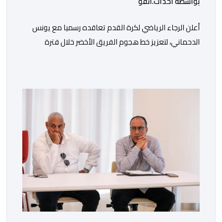
بواسطة أحداث.أنفو
أعلن الرجاء الرياضي لكرة القدم تعاقده رسميا مع يونس
الدحماني، لتعزيز خط هجوم الفريق الأخضر خلال فترة
الانتقالات الصيفية الحالية. ​ويمتد العقد الذي يربط الدحماني
بالنسور لعدة سنوات حتى عام 2030، حيث يعول عليه
الطاقم التقني للرجاء لتقديم الإضافة المرجوة في
المسابقات المحلية والقارية المقبلة. ​وجاء هذا التعاقد بعد
أداء لافت قدمه اللاعب برفقة اتحاد […]