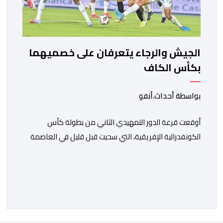
الجيش والرجاء يتعرفان على خصميهما
بكأس الكاف
بواسطة أحداث.أنفو
أوقعت قرعة الدور التمهيدي الثاني من بطولة كأس
الكونفدرالية الإفريقية، التي سحبت قبل قليل في العاصمة
المصرية القاهرة، ممثلي كرة القدم المغربية الرجاء الرياضي
والجيش الملكي في مواجهات مرتقبة أمام أندية غرب
ووسط القارة. ​وسيكون نادي الرجاء الرياضي على موعد مع
مواجهة المتأهل من المباراة التي تجمع بين إيل كانيمي
واريورز النيجيري ونادي أوديب ممثل […]