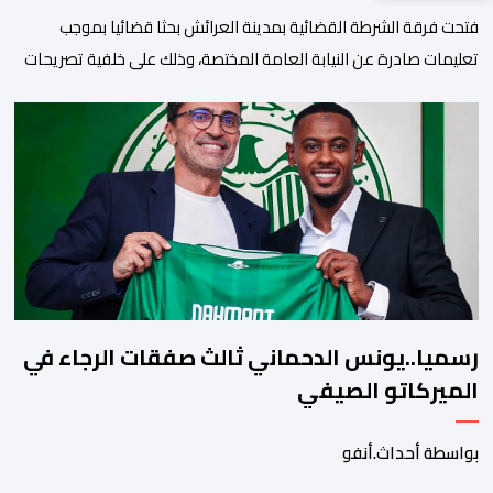
فتحت فرقة الشرطة القضائية بمدينة العرائش بحثا قضائيا بموجب
تعليمات صادرة عن النيابة العامة المختصة، وذلك على خلفية تصريحات
واتهامات زائفة أدلت بها مرشحة للهجرة السرية لموقع إخباري وطني،
وأعادت تداولها حسابات على شبكات التواصل الاجتماعي. وكانت
السيدة المذكورة قد صرحت بمعطيات مضللة، واتهامات كيدية، تدعي
فيها بأن جهات رسمية هي من فتحت الحدود في […]
رسميا..يونس الدحماني ثالث صفقات الرجاء في
الميركاتو الصيفي
بواسطة أحداث.أنفو