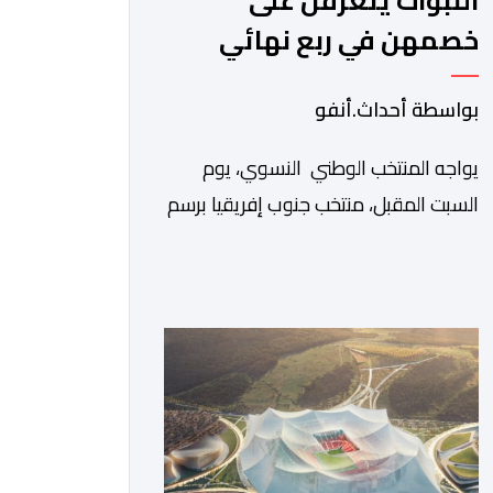
اللبؤات يتعرفن على
خصمهن في ربع نهائي
كأس إفريقيا
بواسطة أحداث.أنفو
يواجه المنتخب الوطني النسوي، يوم
السبت المقبل، منتخب جنوب إفريقيا برسم
ربع نهائي كأس أمم إفريقيا للسيدات
“المغرب 2026”. وستجرى المباراة على
أرضية ملعب مولاي الحسن بمدينة الرباط،
انطلاقا من الساعة التاسعة ليلا. وكانت
لبؤات الأطلس قد تأهلن إلى الدور ربع
النهائي بعد تصدرهن المجموعة الأولى
برصيد سبع نقاط، حصدنها من انتصارين