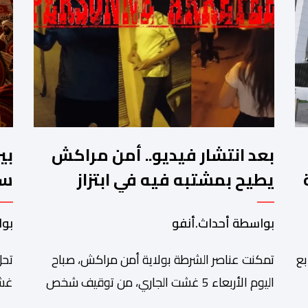
بعد انتشار فيديو.. أمن مراكش
بي
يطيح بمشتبه فيه في ابتزاز
سب
ت
سائحين
ال
بواسطة أحداث.أنفو
بوا
بع
تمكنت عناصر الشرطة بولاية أمن مراكش، صباح
تحل
اليوم الأربعاء 5 غشت الجاري، من توقيف شخص
غشت
دة
يشتبه في تورطه في قضية تتعلق بالابتزاز وممارسة
شاه