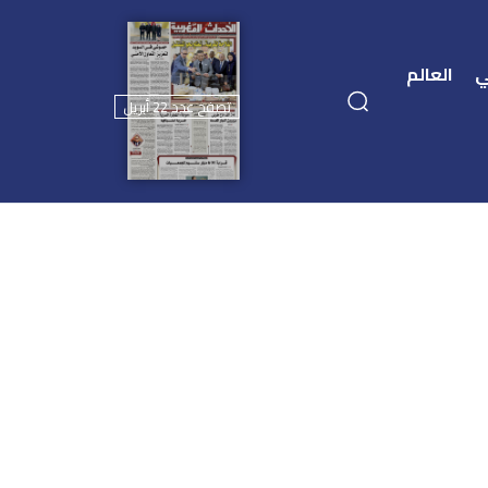
ي
العالم
تصفح عدد 22 أبريل