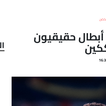
شككين
ا أبطال حقيقيون
ال
ككين