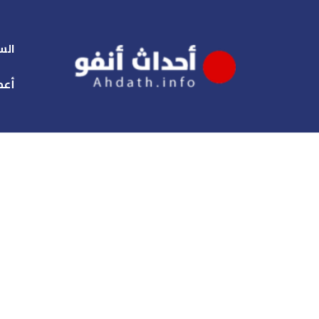
الس
أعم