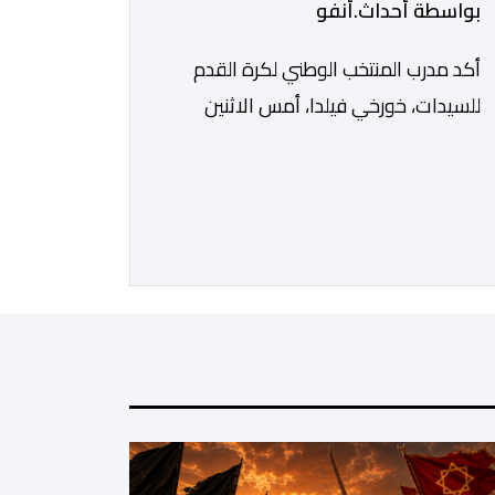
بواسطة أحداث.أنفو
أكد مدرب المنتخب الوطني لكرة القدم
للسيدات، خورخي فيلدا، أمس الاثنين
بالرباط، أن التأهل إلى الدور ربع النهائي من
كأس أمم إفريقيا للسيدات (المغرب
2026) كان الهدف الأول للنخبة الوطنية،
وقد تحقق بالفعل. وأوضح فيلدا، خلال
الندوة الصحافية التي أعقبت المباراة التي
انتهت بالتعادل دون أهداف أمام
السنغال، على أرضية ملعب مولاي
الحسن، أن لاعبات […]