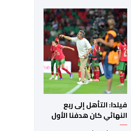
لـ115 ألف متفرج، بهدف تجهيزه وفق
أعلى المعايير العالمية قبل انطلاق
نهائيات كأس العالم 2030. ​وكشف مصدر
مطلع أن هذا الغلاف المالي يندرج في إطار
الحصة رقم 7 من القائمة الإجمالية
لطلبات العروض […]
فيلدا: التأهل إلى ربع
النهائي كان هدفنا الأول