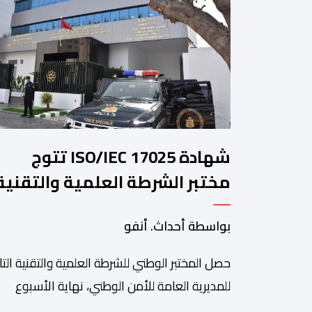
شهادة ISO/IEC 17025 تتوج
مختبر الشرطة العلمية والتقنية
للأمن الوطني في مختلف الخبرا
بواسطة أحداث. أنفو
الجنائية
حصل المختبر الوطني للشرطة العلمية والتقنية التا
للمديرية العامة للأمن الوطني، نهاية الأسبوع
المنصرم، على شهادة الاعتماد والمطابقة والجو