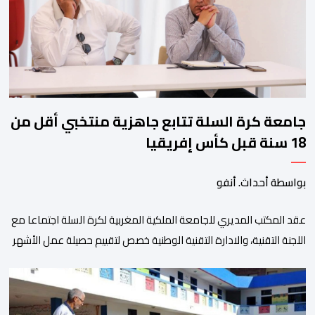
ومن المرتقب أن تعرف فعاليات الموسم إقبالا جماهيريا
واسعا،في ظل الشغف الكبير الذي يحظى به فن التبوريدة، باعتبارهأحد أبرز م
جامعة كرة السلة تتابع جاهزية منتخبي أقل من
18 سنة قبل كأس إفريقيا
بواسطة أحداث. أنفو
عقد المكتب المديري للجامعة الملكية المغربية لكرة السلة اجتماعا مع
اللجنة التقنية، والادارة التقنية الوطنية خصص لتقييم حصيلة عمل الأشهر
الثلاثة الماضية، والوقوف على مختلف المحطات التي شهدتها
المنتخبات الوطنية خلال الفترة الأخيرة. وشهد الاجتماع تقديم عرض
مفصل حول مشاركة المنتخبين الوطنيين لأقل من 18 سنة، إناثا وذكورا،