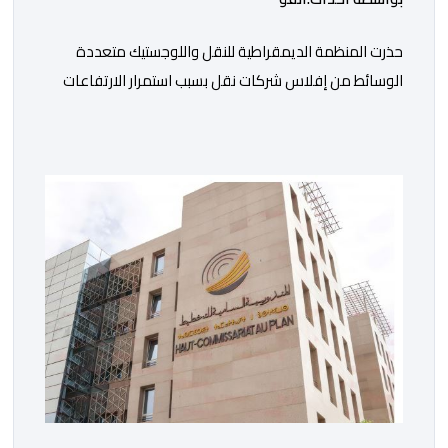
حذرت المنظمة الديمقراطية للنقل واللوجستيك متعددة
الوسائط من إفلاس شركات نقل بسبب استمرار الارتفاعات
المتتالية لأسعار الغازوال وكلك ما تصفه ب”امتناع” الحكومة
عن صرف أشطر الدعم المباشر المخصص لمهنيي النقل
الطرقي. وجاء بلاغ للمنظمة، “أصبحت المقاولات النقلية،
والسائقون المهنيون، على حد سواء، يواجهون ضغوطا
اقتصادية غير مسبوقة نتيجة الارتفاع المستمر في كلفة
العملية النقلية، حيث […]