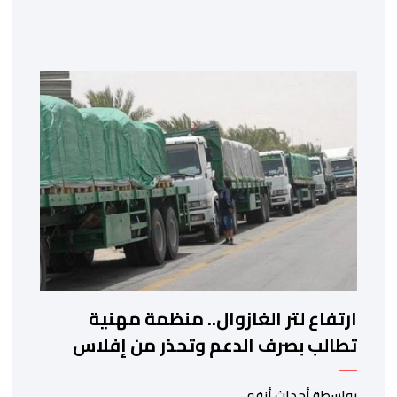
إلى الوزراء وكتاب الدولة بخصوص إعداد مشروع قانون
مالية 2027 أي آخر مشروع من نوعه في ظل ولايته
الحكومية. هذه الرسالة التأطيرية ارتكزت على 4 أولويات، كما
حملت ألحت على ضرورة عقلنة نفقات التسيير، بل وتقييد
التوظيف إلا في حالة الضرورة. […]
ارتفاع لتر الغازوال.. منظمة مهنية
تطالب بصرف الدعم وتحذر من إفلاس
شركات النقل
بواسطة أحداث.أنفو