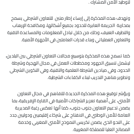
لتوطيد الأمن المشترك .
وتهدف هذه المذكرة إلى إرساء إطار متين للتعاون الشرطي يسمح
بمحاربة الجريمة العابرة للحدود بجميع أشكالها، ومكافحة الإرهاب
والتطرف العنيف، وذلك من خلال تبادل المعلومات والمساعدة التقنية
والتعاون العملياتي وبناء قدرات العاملين في الأجهزة الأمنية.
كما تسمح هذه المذكرة بتوسيع مجالات التعاون الشرطي بين البلدين،
ليشمل تنسيق الجهود ومخططات العمل في مجال الهجرة وشرطة
الحدود، وفي ميادين الشرطة العلمية والتقنية، وفي التكوين الشرطي
وتطوير مناهج التدريب لبناء الكفاءات الشرطية.
ويؤشر توقيع هذه المذكرة الجديدة للتفاهم في مجال التعاون
الأمني، على أهمية تعزيز الشراكات الأمنية في القارة الإفريقية، بما
يضمن تدعيم التعاون جنوب جنوب، كما أنها تعكس رغبة المديرية
العامة للأمن الوطني في الانفتاح على شركاء إقليميين ودوليين جدد
على النحو الذي يضمن تكريس النموذج الأمني المغربي وخدمة
المصالح العليا للمملكة المغربية.