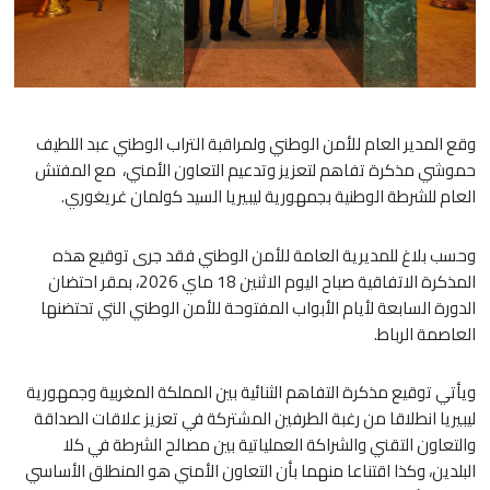
وقع المدير العام للأمن الوطني ولمراقبة التراب الوطني عبد اللطيف
حموشي مذكرة تفاهم لتعزيز وتدعيم التعاون الأمني، مع المفتش
العام للشرطة الوطنية بجمهورية ليبيريا السيد كولمان غريغوري.
وحسب بلاغ للمديرية العامة للأمن الوطني فقد جرى توقيع هذه
المذكرة الاتفاقية صباح اليوم الاثنين 18 ماي 2026، بمقر احتضان
الدورة السابعة لأيام الأبواب المفتوحة للأمن الوطني التي تحتضنها
العاصمة الرباط.
ويأتي توقيع مذكرة التفاهم الثنائية بين المملكة المغربية وجمهورية
ليبيريا انطلاقا من رغبة الطرفين المشتركة في تعزيز علاقات الصداقة
والتعاون التقني والشراكة العملياتية بين مصالح الشرطة في كلا
البلدين، وكذا اقتناعا منهما بأن التعاون الأمني هو المنطلق الأساسي