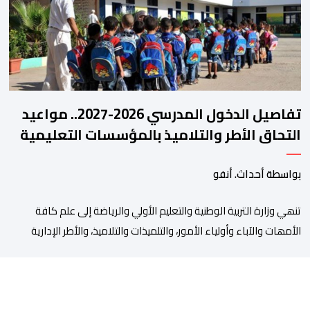
من طرف اللجنة التقنية التي واكبت كل […]
تفاصيل الدخول المدرسي 2026-2027.. مواعيد
التحاق الأطر والتلاميذ بالمؤسسات التعليمية
بواسطة أحداث. أنفو
تنھي وزارة التربیة الوطنیة والتعلیم الأولي والریاضة إلى علم كافة
الأمھات والآباء وأولیاء الأمور، والتلمیذات والتلامیذ، والأطر الإداریة
والتربویة وإلى الرأي العام الوطني، أن الدخول المدرسي لسنة 2026-
2027 سیتم في موعده الرسمي المحدد سلفا طبقا لمقتضیات المقرر
الوزاري رقم 047.26 الصادر بتاریخ 3 یولیوز 2026 بشأن تنظیم السنة