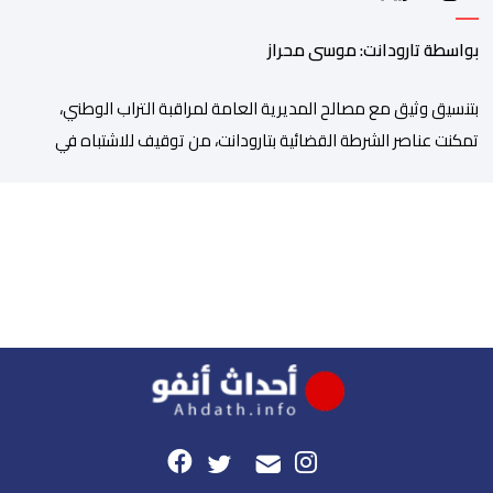
بواسطة تارودانت: موسى محراز
بتنسيق وثيق مع مصالح المديرية العامة لمراقبة التراب الوطني،
تمكنت عناصر الشرطة القضائية بتارودانت، من توقيف للاشتباه في
تورطه في أفعال مرتبطة بالدعوة إلى ارتكاب أعمال تخريبية واستهداف
ممتلكات الدولة، وذلك على خلفية دعوات للاحتجاج جرى تداولها عبر
مواقع التواصل الاجتماعي تحت اسم ما بات يعرف بـ” Genz212
“.وبحسب المعطيات المتوفرة، جاء توقيف المعني بالأمر […]