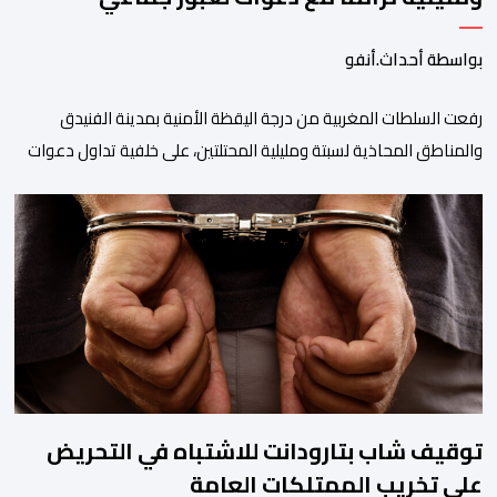
بواسطة أحداث.أنفو
رفعت السلطات المغربية من درجة اليقظة الأمنية بمدينة الفنيدق
والمناطق المحاذية لسبتة ومليلية المحتلتين، على خلفية تداول دعوات
عبر منصات التواصل الاجتماعي تحث على تنفيذ محاولة جماعية جديدة
للوصول إلى المدينتين يوم 15 غشت الجاري. وعرفت المناطق الشمالية
خلال الساعات الأخيرة انتشارا أمنيا مكثفا، خاصة بالمحاور الطرقية
المؤدية إلى الفنيدق، حيث جرى تعزيز الدوريات وإقامة […]
توقيف شاب بتارودانت للاشتباه في التحريض
على تخريب الممتلكات العامة