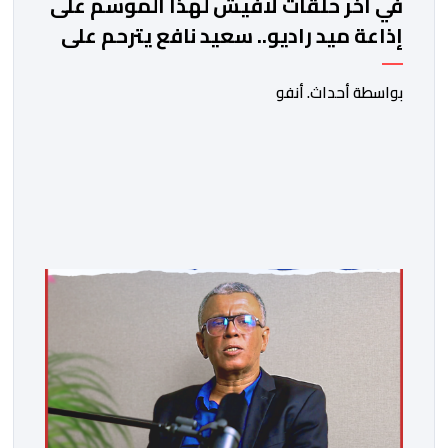
في آخر حلقات لافيش لهذا الموسم على
إذاعة ميد راديو.. سعيد نافع يترحم على
الفقيد الكاتب والصحفي جمال زايد
بواسطة أحداث. أنفو