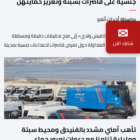
جنسية على قاصرات بسبتة وتعزيز حمايتهن
بواسطة أحداث.أنفو
✉
دعت منظمة «ماتقيش ولدي» إلى فتح تحقيقات دقيقة ومستقلة
شترك الآن
بشأن المعطيات المتداولة حول تعرض قاصرات لاعتداءات جنسية بمدينة
سبتة، مطالبة بتوفير الحماية والرعاية الصحية والنفسية للأطفال
والقاصرين الذين وصلوا إلى المدينة عقب موجة العبور الأخيرة. وعبرت
المنظمة، في بلاغ صادر باسم نجاة أنوار، عن قلقها إزاء أوضاع الأطفال
والقاصرين الموجودين بسبتة، خصوصا في ظل ما […]
تأهب أمني مشدد بالفنيدق ومحيط سبتة
ومليلية تزامنا مع دعوات لعبور جماعي