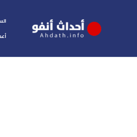
الس
أعم