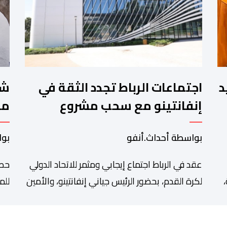
.تقييد
اجتماعات الرباط تجدد الثقة في
إنفانتينو مع سحب مشروع
مخ
الفيفا
لل
بواسطة أحداث.أنفو
بوا
ال
عقد في الرباط اجتماع إيجابي ومثمر للاتحاد الدولي
حصل
لكرة القدم، بحضور الرئيس جياني إنفانتينو، والأمين
للم
العام ماتياس غرافستروم، وأعضاء مجلس إدارة
الم
 مالية 2027
الفيفا، لمناقشة التطورات الأخيرة وضمان تطوير