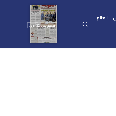
ي
العالم
تصفح عدد 22 أبريل