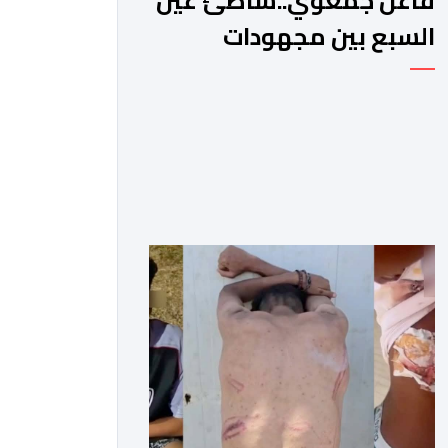
فاعل جمعوي..شاطئ عين
السبع بين مجهودات
السلطات ووعي الزوار