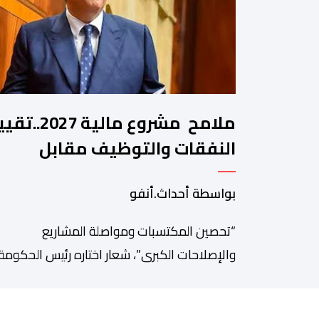
ملامح مشروع مالية 2027.
النفقات والتوظيف مقابل
مواصلة بناء الدولة الاجتماعية
بواسطة أحداث.أنفو
والاستثمار
“تحصين المكتسبات ومواصلة المشاريع
والإصلاحات الكبرى”، شعار اختاره رئيس الحكومة،
عزيز أخنوش، لمذكرته التوجيهية إلى الوزراء وكتاب
الدولة بخصوص إعداد مشروع قانون