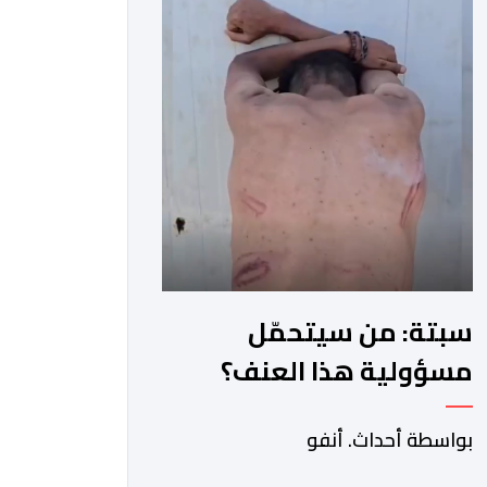
سبتة: من سيتحمّل
مسؤولية هذا العنف؟
بواسطة أحداث. أنفو