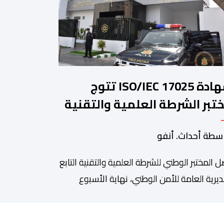
شهادة ISO/IEC 17025 تتوج
تبر الشرطة العلمية والتقنية
أمن الوطني في مختلف الخبرات
سطة أحداث. أنفو
جنائية
 المختبر الوطني للشرطة العلمية والتقنية التابع
ديرية العامة للأمن الوطني، نهاية الأسبوع
نصرم، على شهادة الاعتماد والمطابقة والجودة
بالمعيار الدولي “ISO/CEI 17025″، وذلك في