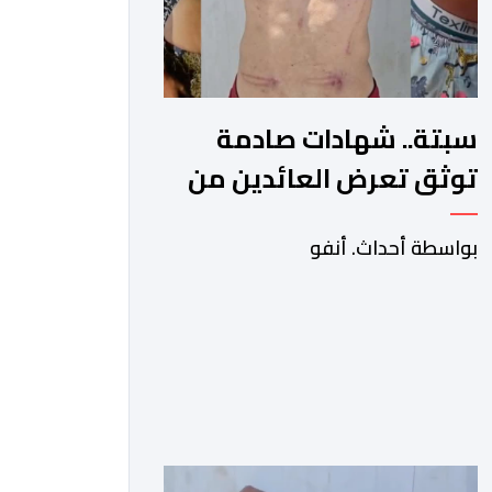
سبتة.. شهادات صادمة
توثق تعرض العائدين من
الثغر المحتل لاعتداءات
بواسطة أحداث. أنفو
جسيمة من قبل الحرس
المدني الاسباني