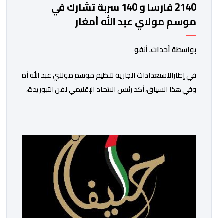
2140 فارسا و 140 سربة تشارك في
موسم مولاي عبد الله أمغار
بواسطة أحداث. أنفو
في إطارالاستعدادات الجارية لتنظيم موسم مولاي عبد الله أمغار،تو
وفي هذا السياق، أكد رئيس الاتحاد الإقليمي لفن التبوريدة،
سعيد
ولم تخل هذه الدورة من مؤشرات إيجابية على مستوى تنوعالمشاركة،
وتبرز هذه الأرقام الحجم الكبير الذي باتت تعرفه تظاهرةالتبوريدة 
ومن المرتقب أن تعرف فعاليات الموسم إقبالا جماهيريا
واسعا،في ظل الشغف الكبير الذي يحظى به فن التبوريدة، باعتبارهأحد أ