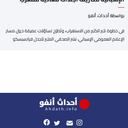
بواسطة أحداث. أنفو
في خطوة تثير الكثير من الاستغراب، وتَطرَح تساؤلات عميقة حول مسار
الإعلام العمومي الإسباني، نشر الصحفي المثير للجدل فرانسيسكو
كاريون مقالاً مطولاً ومتحيزاً على بوابة مؤسسة الإذاعة والتلفزيون
الإسبانية العمومية (RTVE). المقال الذي حَمَل عنواناً مليئاً بالإيحاءات
السلبية: “المغرب، بين غياب محمد السادس، شائعات الانتقال
والاضطرابات الاجتماعية”، يُمثِّل خروجاً غير مألوف عن الخط التحريري
المعتاد […]