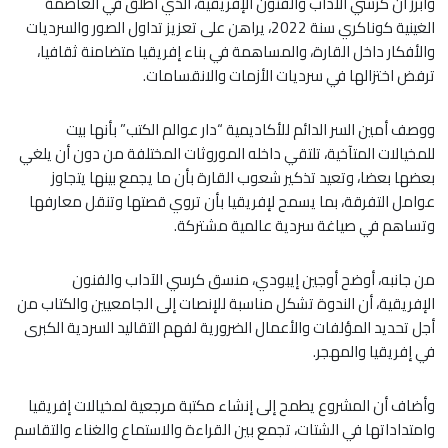
وأبرز أن كرسي الآداب والفنون الإفريقية، الذي أطلق في العاصمة
الغينية كوناكري سنة 2022، يراهن على تعزيز تداول الصور والسرديات
والأفكار داخل القارة، والمساهمة في بناء إفريقيا متضامنة ثقافيا،
ترفض اختزالها في سرديات الأزمات والانقسامات.
ووصف أمين السر الدائم للأكاديمية “دار عوالم الكتب” بأنها بيت
للمخيالات المتآخية، تلتقي داخله الموروثات المختلفة من دون أن يلغي
بعضها بعضا، وتعيد تذكير شعوب القارة بأن ما يجمع بينها يتجاوز
عوامل التفرقة، بما يسمح لإفريقيا بأن تروي قصتها وتنقل معارفها
وتساهم في صياغة سردية عالمية مشتركة.
من جانبه، أوضح أوجين إيبودي، منسق كرسي الآداب والفنون
الإفريقية، أن الندوة تشكل مناسبة للإنصات إلى الجامعيين والكتاب من
أجل تحديد المؤلفات والأعمال الضرورية لفهم التقاليد السردية الكبرى
في إفريقيا والمهجر.
وأضاف أن المشروع يطمح إلى إنشاء مكتبة مرجعية لمخيالات إفريقيا
وامتداداتها في الشتات، تجمع بين القراءة والاستماع والغناء والتقاسم