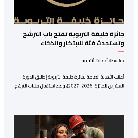
جائزة خليفة التربوية تفتح باب الترشح
وتستحدث فئة للابتكار والذكاء
الاصطناعي
بواسطة أحداث أنفو ●
أعلنت الأمانة العامة لجائزة خليفة التربوية إطلاق الدورة
العشرين للجائزة (2026-2027)، وبدء استقبال طلبات الترشح
إلكترونياً اعتباراً من اليوم وحتى 31 دجنبر 2026. وقال بلاغ
صحافي إن هذه الدوة تكتسب أهمية خاصة لتزامنها مع
مرور عشرين عاماً على انطلاق الجائزة، وتشهد للمرة الأولى
استحداث فئة “الابتكار والذكاء الاصطناعي في التعليم”، إلى
جانب طرح 10 مجالات […]