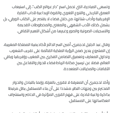
وتسعى المبادرة، التي تحمل اسم “دار عوالم الكتب”، إلى استيعاب
العمق التاريخي والتنوع اللغوي والقوة الإبداعية لآداب القارة
الإفريقية وآداب شتاتها، من خلال فضاء لا يقتصر على الكتاب الورقي، بل
يشمل كذلك الأدب الشفهي والمغنى والمخطوطات القديمة
والتسجيلات الصوتية والصور وغيرها من أشكال التعبير الثقافي.
وقال عبد الجليل لحجمري، أمين السر الدائم لأكاديمية المملكة المغربية،
إن المشروع يندرج ضمن الرؤية الملكية القائمة على تقريب الشعوب
وتداول المعارف وتعميق التضامن الفكري بين المغرب وإفريقيا وباقي
العالم، فضلا عن ترسيخ مكانة الرباط فضاء للحوار والتفاعل بين
الثقافات والمخيالات المتعددة.
وأكد لحجمري أن المعرفة لا تتقوى بالعزلة، وإنما بالتبادل والحوار
المحترم بين وجهات النظر، مشددا على أن بناء المستقبل يظل مرتبطا
بذاكرة واعية قادرة على فهم القوى المؤثرة في الحاضر واستشراف
انعكاساتها على المستقبل.