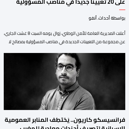
على 20 تعيينا جديدا في مناصب المسؤولية
بمصالح الأمن الوطني
بواسطة أحداث. أنفو
أعلنت المديرية العامة للأمن الوطني، زوال يومه السبت 8 غشت الجاري،
عن مجموعة من التعيينات الجديدة في مناصب المسؤولية بمصالح لا
ممركزة للأمن الوطني بمدن الناظور ومراكش وأكادير وتيكيوين
والعروي وأسفي ووجدة والعيون والدار البيضاء وبني ملال وابن جرير
وطنجة وأصيلة، وذلك في إطار دينامية داخلية تهدف لضخ دماء جديدة
والاستعانة بكفاءات أمنية شابة ومتمرسة، […]
فرانسيسكو كاريون.. يَختطِف المنابر العمومية
الإسبانية لتصريف أجندات معادية للمغرب