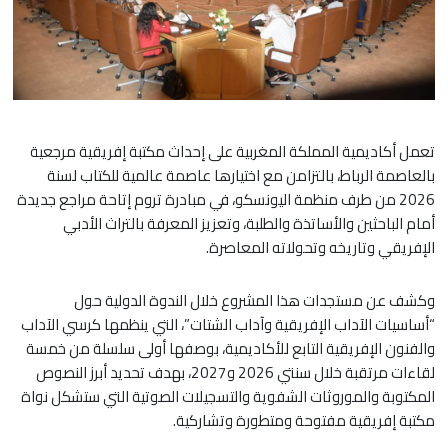
تعمل أكاديمية المملكة المغربية على إحداث مكتبة إفريقية مرجعية
بالعاصمة الرباط، بالتزامن مع اختيارها عاصمة عالمية للكتاب لسنة
2026 من طرف منظمة اليونسكو، في مبادرة تروم إتاحة مراجع جديدة
أمام الباحثين والأساتذة والطلبة، وتعزيز المعرفة بالتراث الأدبي
الإفريقي وتاريخه وتحولاته المعاصرة.
وكشف عن مستجدات هذا المشروع خلال الندوة الدولية حول
“أساسيات الآداب الإفريقية وآداب الشتات”، التي ينظمها كرسي الآداب
والفنون الإفريقية التابع للأكاديمية، بوصفها أولى سلسلة من خمسة
لقاءات مرتقبة خلال سنتي 2026 و2027، بهدف تحديد أبرز النصوص
المكتوبة والموروثات الشفوية والتسجيلات الصوتية التي ستشكل نواة
مكتبة إفريقية مفتوحة ومتطورة وتشاركية.