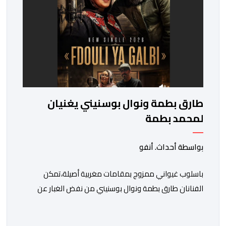
طارق بطمة ونوال بوسنيني يغنيان
لمحمد بطمة
بواسطة أحداث. أنفو
باسلوب غيواني ممزوج بمقامات مغربية أصيلة،تمكن
الفنانان طارق بطمة ونوال بوسنيني من نفض الغبار عن
زجلية جميلة،كتبها ولحنها المرحوم محمد بطمة ،احد اعمدة
مجموعة لمشاهب الشهيرة. الاغنية بعنوان ” فضولي