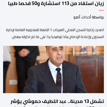
زيان استفاد من 113 استشارة و50 فحصا طبيا
بواسطة أحداث. أنفو
اصدرت إدارة السجن المحلي العرجات 1 التابعة للمندوبية العامة لإدارة
السجون وإعادة الإدماج بيانا توضيحيا ردا على ما تم تداوله ببعض
الجرائد والمواقع الالكترونية بخصوص الوضعية الصحية للسجين محمد
زيان، المعتقل بالمؤسسة ذاتها، وذلك لتنوير الرأي العام بالحقائق
والمعطيات الدقيقة.واوضحت إدارة المؤسسة السجنية أن المعني
بالأمر يستفيد منذ إيداعه من تتبع طبي منتظم ومستمر وفقا […]
تشمل 13 مدينة.. عبد اللطيف حموشي يؤشر