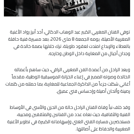
توفي الفنان المغربي الكبير عبد الوهاب الدكالي، أحد أبرز رواد الأغنية
المغربية الأصيلة، يومه الجمعة 8 ماي 2026، بعد مسيرة فنية حافلة
بالعطاء والإبداع امتدت لعقود طويلة، ترك خلالها بصمة خالدة في
وجدان أجيال من المغاربة داخل الوطن وخارجه.
ويعد الراحل من أعمدة الفن المغربي الراقي، حيث ساهم بأعماله
الخالدة وصوته المميز في إغناء الخزانة الموسيقية الوطنية، مقدماً
أغاني شكلت جزءاً من الذاكرة الجماعية للمغاربة، بما حملته من كلمات
رصينة وألحان أصيلة وإحساس فني عميق.
وقد خلف نبأ وفاة الفنان الراحل حالة من الحزن والأسى في الأوساط
الفنية والثقافية، حيث نعاه عدد من الفنانين والمثقفين ومحبيه،
مستحضرين مساره الفني الغني وإسهاماته الكبيرة في تطوير الأغنية
المغربية والحفاظ على أصالتها.