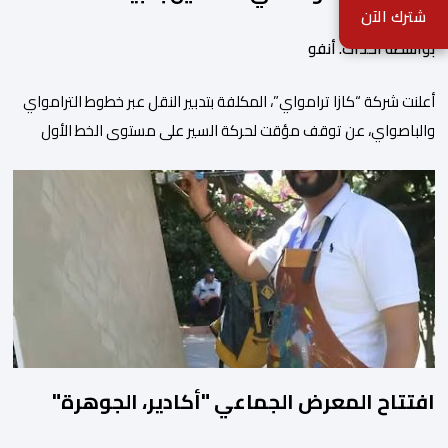
شترك الآن
بواسطة أحداث. أنفو
أعلنت شركة “كازا ترامواي”، المكلفة بتدبير النقل عبر خطوط الترامواي
والباصواي، عن توقف مؤقت لحركة السير على مستوى الخط الأول
لـ”الباصواي” (BW1)، وذلك خلال الفترة الممتدة من 1 إلى 15 غشت
2026. وأشارت الشركة، عبر إشعار رسمي وجهته لمستعملي الخط، أن
هذا التوقف المؤقت يأتي في إطار الأشغال الخاصة بتهيئة مشروع الخط
الكبيير للقطار فائق […]
افتتاح المعرض الجماعي "أكادير، الجوهرة"