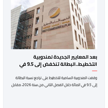
اقتصادية غير مسبوقة نتيجة الارتفاع المستمر في كلفة
العملية النقلية، حيث […]
بعد المعايير الجديدة لمندوبية
التخطيط..البطالة تنخفض إلى 9.5 في
المائة
وقفت المندوبية السامية للتخطيط على تراجع نسبة البطالة
إلى 9.5 في المائة خلال الفصل الثاني من سنة 2026، مقابل
13 في المائة مع متم سنة 2025. لكن قبل الدخول في
تفاصيل التقرير الأخير للمندوبية السامية للتخطيط، حول سوق
الشغل، يتعين التذكير بأن هذه الأخيرة، غيرت منهجيتها في