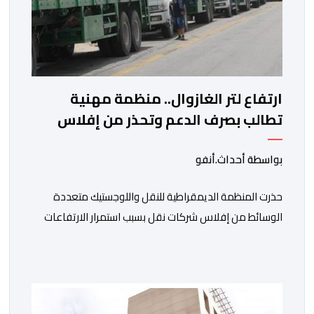
ارتفاع لتر الغازوال.. منظمة مهنية
تطالب بصرف الدعم وتحذر من إفلاس
شركات النقل
بواسطة أحداث.أنفو
حذرت المنظمة الديمقراطية للنقل واللوجستيك متعددة
الوسائط من إفلاس شركات نقل بسبب استمرار الارتفاعات
المتتالية لأسعار الغازوال وكلك ما تصفه ب”امتناع” الحكومة
عن صرف أشطر الدعم المباشر المخصص لمهنيي النقل
الطرقي. وجاء بلاغ للمنظمة، “أصبحت المقاولات النقلية،
والسائقون المهنيون، على حد سواء، يواجهون ضغوطا