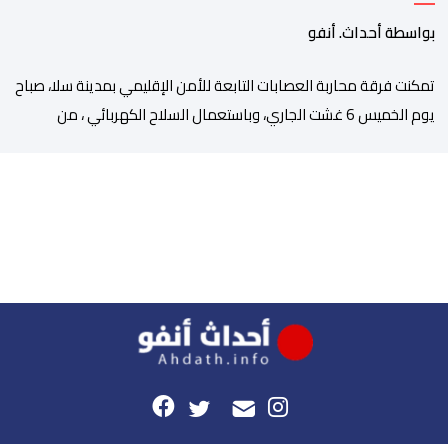
بواسطة أحداث. أنفو
تمكنت فرقة محاربة العصابات التابعة للأمن الإقليمي بمدينة سلا، صباح
يوم الخميس 6 غشت الجاري، وباستعمال السلاح الكهربائي ، من
توقيف شخص ، من ذوي السوابق القضائية المتعددة، وكان يشكل
موضوع مذكرات بحث جاربة. وكان المشتبه فيه قد أثار الفوضى وترويع
المواطنين بحي الرحمة، قبل أن تتدخل عناصر فرقة محاربة العصابات
لملاحقته ومحاصرته، غير أنه […]