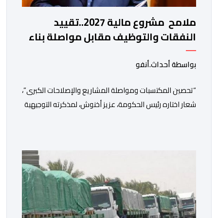
ملامح مشروع مالية 2027..تقييد
النفقات والتوظيف مقابل مواصلة بناء
الدولة الاجتماعية والاستثمار
بواسطة أحداث.أنفو
“تحصين المكتسبات ومواصلة المشاريع والإصلاحات الكبرى”،
شعار اختاره رئيس الحكومة، عزيز أخنوش، لمذكرته التوجيهية
إلى الوزراء وكتاب الدولة بخصوص إعداد مشروع قانون
مالية 2027 أي آخر مشروع من نوعه في ظل ولايته
الحكومية. هذه الرسالة التأطيرية ارتكزت على 4 أولويات، كما
حملت ألحت على ضرورة عقلنة نفقات التسيير، بل وتقييد
التوظيف إلا في حالة الضرورة. […]