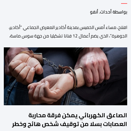
بواسطة أحداث. أنفو
افتتح، مساء أمس الخميس بمدينة أكادير المعرض الجماعي “أكادير،
الجوهرة”، الذي يضم أعمال 12 فنانا تشكيليا من جهة سوس ماسة،
ويستمر إلى غاية 31 أكتوبر القادم. ويعد هذا المعرض افتتاحا رسميا
لـ”فضاء إكسبو أكادير” الجديد، الذي يطمح إلى أن يصبح فضاء دائما
مخصصا للتعريف بإبداعات ومواهب الجهة وخارجها. ويجمع معرض
“أكادير، الجوهرة”، الذي تنظمه مؤسسة […]
الصاعق الكهربائي يمكن فرقة محاربة
العصابات بسلا من توقيف شخص هائج وخطر