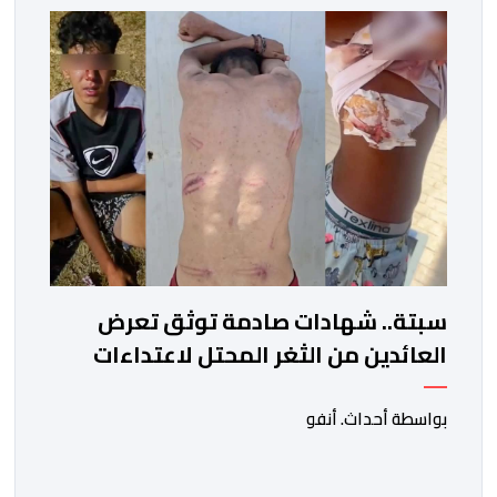
سبتة.. شهادات صادمة توثق تعرض
العائدين من الثغر المحتل لاعتداءات
جسيمة من قبل الحرس المدني
الاسباني
بواسطة أحداث. أنفو