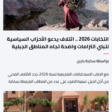
والتحول الرقمي، تشكل خطوة مهمة في […]
انتخابات 2026 .. ائتلاف يدعو الأحزاب السياسية
لتبني التزامات واضحة تجاه المناطق الجبلية
بواسطة سكينة بنزين
مع اقتراب الاستحقاقات التشريعية لسنة 2026، جدد الائتلاف المدني
من أجل الجبل، تسليط الضوء على عدد من المطالب المرتبطة بساكنة
المناطق الجبلية. وفي هذا السياق، أطلق الائتلاف مذكرة مطلبية، دعا
فيها الأحزاب السياسية، إلى ادراج 10 التزامات ضمن برامجها الانتخابية
المنتظرة، في إطار تعاقد سياسي مع المناطق الجبلية والانتقال من
الوعود الانتخابية إلى التزامات عملية […]