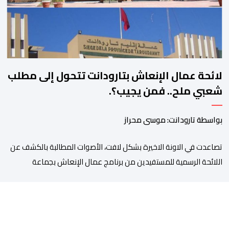
لائحة عمال الإنعاش بتارودانت تتحول إلى مطلب
شعبي ملح.. فمن يجيب؟.
بواسطة تارودانت: موسى محراز
تصاعدت في الاونة الاخيرة بشكل لافت، الأصوات المطالبة بالكشف عن
اللائحة الرسمية للمستفيدين من برنامج عمال الإنعاش بجماعة
تارودانت، بعد أن تحول الملف إلى واحد من أكثر المواضيع إثارة للنقاش
داخل المدينة وعلى منصات التواصل الاجتماعي، وسط دعوات متزايدة
إلى اعتماد مبدأ الشفافية وربط المسؤولية بالمحاسبة. فبعد خروج عبد
الكبير بن طوطو، ثم شخص اخر […]