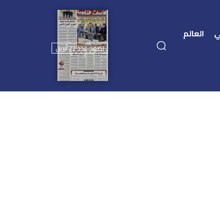
ي
العالم
تصفح عدد 22 أبريل