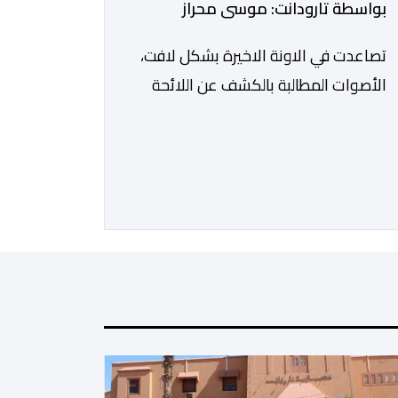
بواسطة تارودانت: موسى محراز
تصاعدت في الاونة الاخيرة بشكل لافت،
الأصوات المطالبة بالكشف عن اللائحة
الرسمية للمستفيدين من برنامج عمال
الإنعاش بجماعة تارودانت، بعد أن تحول
الملف إلى واحد من أكثر المواضيع إثارة
للنقاش داخل المدينة وعلى منصات
التواصل الاجتماعي، وسط دعوات
متزايدة إلى اعتماد مبدأ الشفافية وربط
المسؤولية بالمحاسبة. فبعد خروج عبد
الكبير بن طوطو، ثم شخص اخر […]