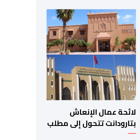
الجبلية. وفي هذا السياق، أطلق الائتلاف
مذكرة مطلبية، دعا فيها الأحزاب
السياسية، إلى ادراج 10 التزامات ضمن
برامجها الانتخابية المنتظرة، في إطار تعاقد
سياسي مع المناطق الجبلية والانتقال
من الوعود الانتخابية إلى التزامات عملية
[…]
لائحة عمال الإنعاش
بتارودانت تتحول إلى مطلب
شعبي ملح.. فمن يجيب؟.