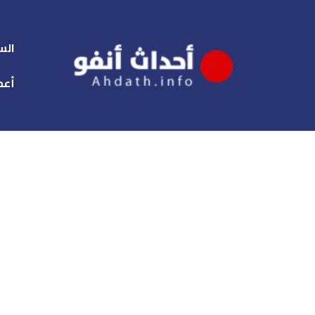
الس
أعم