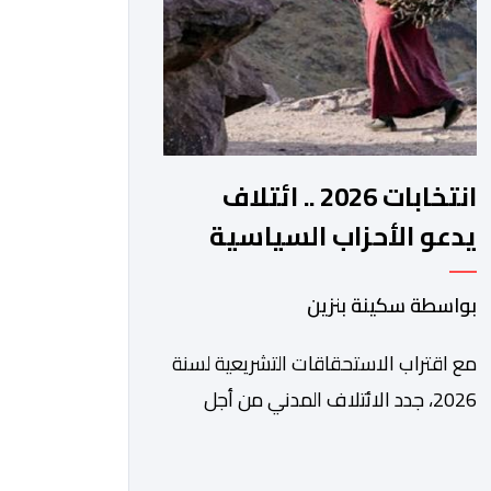
الرقمي، تشكل خطوة مهمة في […]
انتخابات 2026 .. ائتلاف
يدعو الأحزاب السياسية
لتبني التزامات واضحة تجاه
بواسطة سكينة بنزين
المناطق الجبلية
مع اقتراب الاستحقاقات التشريعية لسنة
2026، جدد الائتلاف المدني من أجل
الجبل، تسليط الضوء على عدد من
المطالب المرتبطة بساكنة المناطق