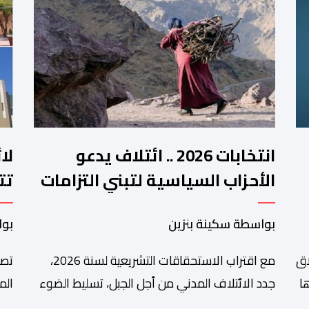
انتخابات 2026 .. ائتلاف يدعو
لا
الأحزاب السياسية لتبني التزامات
تت
واضحة تجاه المناطق الجبلية
فم
بواسطة سكينة بنزين
بوا
اق
مع اقتراب الاستحقاقات التشريعية لسنة 2026،
تصا
ا
جدد الائتلاف المدني من أجل الجبل، تسليط الضوء
الم
على عدد من المطالب المرتبطة بساكنة المناطق
من 