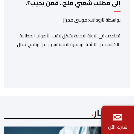
إلى مطلب شعبي ملح.. فمن يجيب؟.
بواسطة تارودانت: موسى محراز
تصاعدت في الاونة الاخيرة بشكل لافت، الأصوات المطالبة
بالكشف عن اللائحة الرسمية للمستفيدين من برنامج عمال
الإنعاش بجماعة تارودانت، بعد أن تحول الملف إلى واحد من
أكثر المواضيع إثارة للنقاش داخل المدينة وعلى منصات
التواصل الاجتماعي، وسط دعوات متزايدة إلى اعتماد مبدأ
الشفافية وربط المسؤولية بالمحاسبة. فبعد خروج عبد الكبير
بن طوطو، ثم شخص اخر […]
آخر الأخبار
✉
شترك الآن