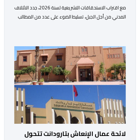
مع اقتراب الاستحقاقات التشريعية لسنة 2026، جدد الائتلاف
المدني من أجل الجبل، تسليط الضوء على عدد من المطالب
المرتبطة بساكنة المناطق الجبلية. وفي هذا السياق، أطلق
الائتلاف مذكرة مطلبية، دعا فيها الأحزاب السياسية، إلى
ادراج 10 التزامات ضمن برامجها الانتخابية المنتظرة، في إطار
تعاقد سياسي مع المناطق الجبلية والانتقال من الوعود
الانتخابية إلى التزامات عملية […]
لائحة عمال الإنعاش بتارودانت تتحول