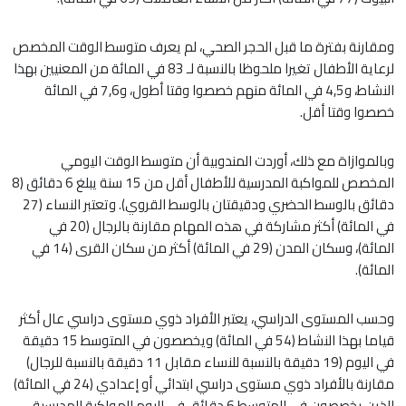
ومقارنة بفترة ما قبل الحجر الصحي، لم يعرف متوسط الوقت المخصص
لرعاية الأطفال تغيرا ملحوظا بالنسبة لـ 83 في المائة من المعنيين بهذا
النشاط، و4,5 في المائة منهم خصصوا وقتا أطول، و7,6 في المائة
خصصوا وقتا أقل.
وبالموازاة مع ذلك، أوردت المندوبية أن متوسط الوقت اليومي
المخصص للمواكبة المدرسية للأطفال أقل من 15 سنة يبلغ 6 دقائق (8
دقائق بالوسط الحضري ودقيقتان بالوسط القروي). وتعتبر النساء (27
في المائة) أكثر مشاركة في هذه المهام مقارنة بالرجال (20 في
المائة)، وسكان المدن (29 في المائة) أكثر من سكان القرى (14 في
المائة).
وحسب المستوى الدراسي، يعتبر الأفراد ذوي مستوى دراسي عال أكثر
قياما بهذا النشاط (54 في المائة) ويخصصون في المتوسط 15 دقيقة
في اليوم (19 دقيقة بالنسبة للنساء مقابل 11 دقيقة بالنسبة للرجال)
مقارنة بالأفراد ذوي مستوى دراسي ابتدائي أو إعدادي (24 في المائة)
الذين يخصصون في المتوسط 6 دقائق في اليوم للمواكبة المدرسية