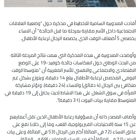
أفادت المندوبية السامية للتخطيط في مذكرة حول “وضعية العلاقات
الاجتماعية داخل الأسر مقارنة بمرحلة ما قبل الجائحة” أن النساء
يخصصن 5 أضعاف الوقت الذي يخصصه الرجال لرعاية الأطفال.
وأوضحت المندوبية في هذه المذكرة التي همت نتائج المرحلة الثالثة
من البحث الوطني حول انعكاسات جائحة كوفيد-19 على الوضع
الاقتصادي والاجتماعي والنفسي للأسر المغربية أن “متوسط الوقت
اليومي المخصص لرعاية الأطفال يبلغ 14 دقيقة، ويتوزع بشكل غير
متكافئ بين الرجال (4 دقائق) والنساء (24 دقيقة). وتؤثر مشاركة
المرأة في سوق الشغل على هذا النشاط (حيث يختزل إلى 19 دقيقة في
المتوسط) مقارنة بربات البيوت (31 دقيقة)”.
وأضاف المصدر ذاته أن مسؤولية رعاية الأطفال الذين تقل أعمارهم
عن 15 سنة (الاحتياجات الفيزيولوجية، اللعب، وما إلى ذلك) تقع على
عاتق النساء (72 في المائة) أكثر من الرجال (53 في المائة)، وعلى ربات
البيوت (77 في المائة) أكثر من النساء العاملات (69 في المائة).