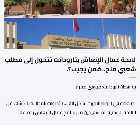
المنتظرة، في إطار تعاقد سياسي مع المناطق الجبلية والانتقال من
الوعود الانتخابية إلى التزامات عملية […]
لائحة عمال الإنعاش بتارودانت تتحول إلى مطلب
شعبي ملح.. فمن يجيب؟.
بواسطة تارودانت: موسى محراز
تصاعدت في الاونة الاخيرة بشكل لافت، الأصوات المطالبة بالكشف عن
اللائحة الرسمية للمستفيدين من برنامج عمال الإنعاش بجماعة
تارودانت، بعد أن تحول الملف إلى واحد من أكثر المواضيع إثارة للنقاش
داخل المدينة وعلى منصات التواصل الاجتماعي، وسط دعوات متزايدة
إلى اعتماد مبدأ الشفافية وربط المسؤولية بالمحاسبة. فبعد خروج عبد