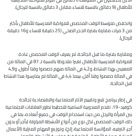
للأطفال (9 دقائق بالنسبة للنساء مقابل 3 دقائق بالنسبة للرجال).
وانخفض متوسط الوقت المخصص للمواكبة المدرسية للأطفال بأكثر
من 3 مرات مقارنة بفترة الحجر الصحي (25 دقيقة للنساء و16 دقيقة
للرجال).
ومقارنة بفترة ما قبل الجائحة، لم يعرف الوقت المخصص عادة
للمواكبة المدرسية للأطفال تغيرا ملحوظا بالنسبة لـ 87 في المائة من
المعنيين بهذا النشاط، و4,2 في المائة منهم خصصوا وقتا أطول، و4,9
في المائة خصصوا وقتا أقل، بينما 4,4 في المائة لم يمارسوا هذا النشاط
قبل الجائحة.
في إطار برنامج تتبع وتقييم الآثار الاجتماعية والاقتصادية لجائحة
كوفيد-19، تقدم المندوبية السامية للتخطيط تطور العلاقات الاجتماعية
بين المرأة والرجل من حيث استخدام الوقت في جميع أبعاده، بما في
ذلك الوقت المخصص لكل نوع من أنواع الأنشطة المزاولة (بأجر أو بدون
أجر، الترفيه، المؤانسة الاجتماعية، إلخ)، وتوزيع المهام المنزلية (الأعمال