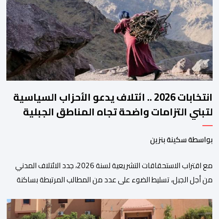
هذه المنصة، التي تم إطلاقها في إطار استراتيجيتها الرامية إلى التحديث
والتحول الرقمي، تشكل خطوة مهمة في […]
انتخابات 2026 .. ائتلاف يدعو الأحزاب السياسية
لتبني التزامات واضحة تجاه المناطق الجبلية
بواسطة سكينة بنزين
مع اقتراب الاستحقاقات التشريعية لسنة 2026، جدد الائتلاف المدني
من أجل الجبل، تسليط الضوء على عدد من المطالب المرتبطة بساكنة
المناطق الجبلية. وفي هذا السياق، أطلق الائتلاف مذكرة مطلبية، دعا
فيها الأحزاب السياسية، إلى ادراج 10 التزامات ضمن برامجها الانتخابية