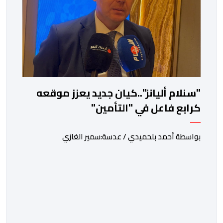
"سنلام أليانز"..كيان جديد يعزز موقعه
كرابع فاعل في "التأمين"
بواسطة أحمد بلحميدي / عدسة:سمير الغازي