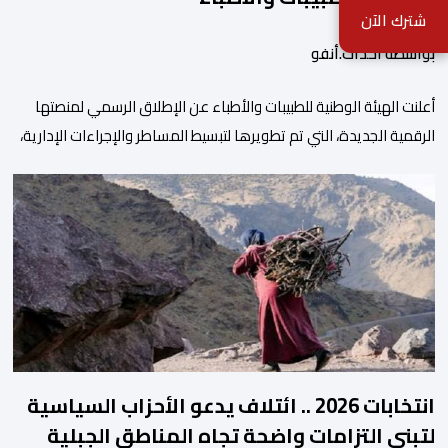
شترك الآن
بواسطة أحداث.أنفو
أعلنت الهيئة الوطنية للطبيبات والأطباء عن الإطلاق الرسمي لمنصتها
الرقمية الجديدة، التي تم تطويرها لتبسيط المساطر والإجراءات الإدارية،
وتحسين جودة الخدمات المقدمة للأطباء، وتعزيز التواصل بين الأطباء
والمجالس الجهوية للهيئة إلى جانب الهيئة الوطنية. وذكر بلاغ للهيئة أن
هذه المنصة، التي تم إطلاقها في إطار استراتيجيتها الرامية إلى التحديث
والتحول الرقمي، تشكل خطوة مهمة في […]
انتخابات 2026 .. ائتلاف يدعو الأحزاب السياسية
لتبني التزامات واضحة تجاه المناطق الجبلية