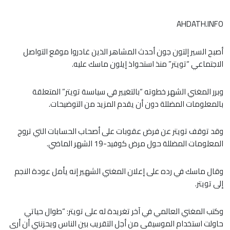
AHDATH.INFO
أصبح السير إلتون جون أحدث المشاهر الذين غادروا موقع التواصل
الاجتماعي “تويتر” منذ استحواذ إيلون ماسك عليه.
وبرر المغني الشهر خطوته “بالتغيير في سياسىة تويتر” المتعلقة
بالمعلومات المضللة دون أن يقدم المزيد من التوضيحات.
وقد توقف تويتر عن فرض عقوبات على أصحاب الحسابات التي تروج
المعلومات المضللة حول مرض كوفيد-19 الشهر الماضي.
وقال ماسك في رده على إعلان المغني الشهير إنه يأمل عودة النجم
إلى تويتر.
وكتب المغني العالمي في آخر تغريدة له على تويتر: “طوال حياتي
حاولت استخدام الموسيقى من أجل التقريب بين الناس ويحزنني أن أرى