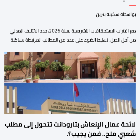
بواسطة سكينة بنزين
مع اقتراب الاستحقاقات التشريعية لسنة 2026، جدد الائتلاف المدني
من أجل الجبل، تسليط الضوء على عدد من المطالب المرتبطة بساكنة
المناطق الجبلية. وفي هذا السياق، أطلق الائتلاف مذكرة مطلبية، دعا
فيها الأحزاب السياسية، إلى ادراج 10 التزامات ضمن برامجها الانتخابية
المنتظرة، في إطار تعاقد سياسي مع المناطق الجبلية والانتقال من
الوعود الانتخابية إلى التزامات عملية […]
لائحة عمال الإنعاش بتارودانت تتحول إلى مطلب
شعبي ملح.. فمن يجيب؟.