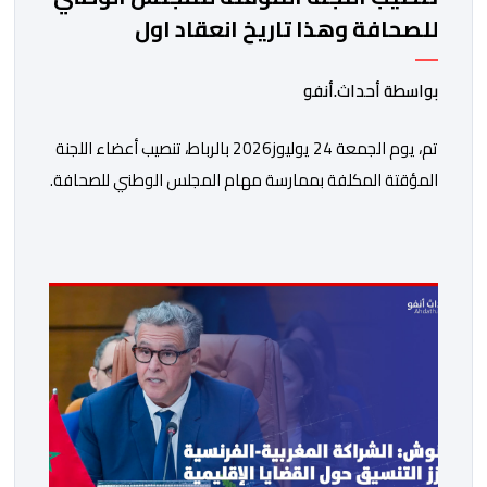
للصحافة وهذا تاريخ انعقاد اول
اجتماعاتها
بواسطة أحداث.أنفو
تم، يوم الجمعة 24 يوليوز2026 بالرباط، تنصيب أعضاء اللجنة
المؤقتة المكلفة بممارسة مهام المجلس الوطني للصحافة.
وأشار بلاغ لوزارة الشباب والثقافة والتواصل- قطاع التواصل
إلى أن هذه اللجنة، المنصوص عليها في المادة 96 من
القانون رقم 09.26 المتعلق بإعادة تنظيم المجلس الوطني
للصحافة، ستتولى، بصفة انتقالية، ممارسة مهام المجلس
الوطني للصحافة، وكذا التحضير لعمليات انتخاب […]