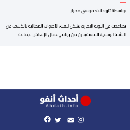
بواسطة تارودانت: موسى محراز
تصاعدت في الاونة الاخيرة بشكل لافت، الأصوات المطالبة بالكشف عن
اللائحة الرسمية للمستفيدين من برنامج عمال الإنعاش بجماعة
تارودانت، بعد أن تحول الملف إلى واحد من أكثر المواضيع إثارة للنقاش
داخل المدينة وعلى منصات التواصل الاجتماعي، وسط دعوات متزايدة
إلى اعتماد مبدأ الشفافية وربط المسؤولية بالمحاسبة. فبعد خروج عبد
الكبير بن طوطو، ثم شخص اخر […]