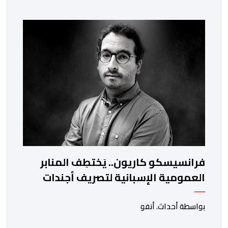
الناظور ومراكش وأكادير وتيكيوين والعروي وأسفي ووجدة
والعيون والدار البيضاء وبني ملال وابن جرير وطنجة وأصيلة،
وذلك في إطار دينامية داخلية تهدف لضخ دماء جديدة
والاستعانة بكفاءات أمنية شابة ومتمرسة، […]
فرانسيسكو كاريون.. يَختطِف المنابر
العمومية الإسبانية لتصريف أجندات
معادية للمغرب
بواسطة أحداث. أنفو