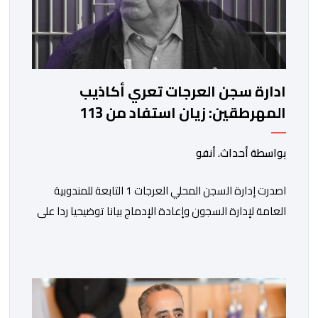
ادارة سجن العرجات تعري أكاذيب
المهرطقين: زيان استفاد من 113
استشارة و50 فحصا طبيا
بواسطة أحداث. أنفو
اصدرت إدارة السجن المحلي العرجات 1 التابعة للمندوبية
العامة لإدارة السجون وإعادة الإدماج بيانا توضيحيا ردا على
ما تم تداوله ببعض الجرائد والمواقع الالكترونية بخصوص
الوضعية الصحية للسجين محمد زيان، المعتقل بالمؤسسة
ذاتها، وذلك لتنوير الرأي العام بالحقائق والمعطيات
الدقيقة.واوضحت إدارة المؤسسة السجنية أن المعني بالأمر
يستفيد منذ إيداعه من تتبع طبي منتظم ومستمر وفقا […]