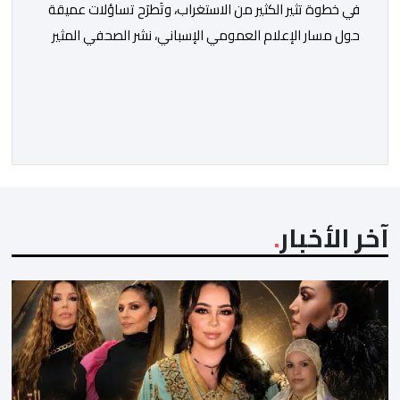
في خطوة تثير الكثير من الاستغراب، وتَطرَح تساؤلات عميقة
حول مسار الإعلام العمومي الإسباني، نشر الصحفي المثير
للجدل فرانسيسكو كاريون مقالاً مطولاً ومتحيزاً على بوابة
مؤسسة الإذاعة والتلفزيون الإسبانية العمومية (RTVE).
المقال الذي حَمَل عنواناً مليئاً بالإيحاءات السلبية: “المغرب،
بين غياب محمد السادس، شائعات الانتقال والاضطرابات
الاجتماعية”، يُمثِّل خروجاً غير مألوف عن الخط التحريري
المعتاد […]
آخر الأخبار