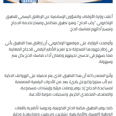
أعلنت وزارة الأوقاف والشؤون الإسلامية عن الإطلاق الرسمي للتطبيق
الإلكتروني “ركب الحاج”، وهو تطبيق متكامل ومبتكر لخدمة الحجاج
وتيسير أدائهم لمناسك الحج.
وأوضحت الوزارة، على موقعها الإلكتروني، أن إطلاق هذا التطبيق يأتي
في إطار جهودها المبذولة نحو تعزيز التأطير الرقمي للحجاج المغاربة
مما يسهم في تحسين تجربتهم وضمان أداء مناسك الحج بكل يسر
وسهولة.
وأبرز المصدر ذاته أن هذا التطبيق، الذي يتم تحميله على الهواتف الذكية
عبر (أب ستور) و(غوغل بلاي)، يعد من الأدوات الرقمية المصممة
لمساعدة الحجاج؛ إذ يوفر وصلات مرئية وإرشادات مسموعة،
والمصحف المحمدي الكريم، وتسجيلات صوتية للأدعية.
كما يوفر التطبيق مكتبة الحاج التكوينية، ودروسا تأطيرية باللغات
الوطنية (العربية، والأمازيغية: تشلحيت، وتريفيت، وتمازيغت)، ودليلا