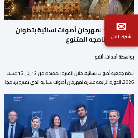
✉
الدورة الـ14 لمهرجان أصوات نسائية بتطوان
شترك الآن
يعلن عن برنامجه المتنوع
بواسطة أحداث. أنفو
تنظم جمعية أصوات نسائية، خلال الفترة الممتدة من 12 إلى 15 غشت
2026، الدورة الرابعة عشرة لمهرجان أصوات نسائية الذي يقترح برنامجا
متنوعا يجمع بين الإبداع الفني والسهرات المجانية والمبادرات
الاجتماعية والتضامنية والإنسانية. ووفق بلاغ للمنظمين، تقترح هذه
الدورة، التي تنظم تحت الرعاية السامية لصاحب الجلالة الملك محمد
السادس، تحت شعار “سيدات البحر الأبيض المتوسط، […]