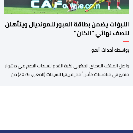
اللبؤات يضمن بطاقة العبور للمونديال ويتأهلن
لنصف نهائي "الكان"
بواسطة أحداث. أنفو
واصل المنتخب الوطني المغربي لكرة القدم للسيدات البصم على مشوار
متميز في منافسات كأس أمم إفريقيا للسيدات (المغرب 2026) من
خلال عبوره إلى المربع الذهبي ، عقب فوزه على نظيره الجنوب إفريقي
بهدفين لواحد، في المباراة التي جمعتهما، مساء اليوم السبت على
أرضية ملعب مولاي الحسن بالرباط، برسم الدور ربع النهائي، ليضمن بذلك
رسميا مشاركته […]