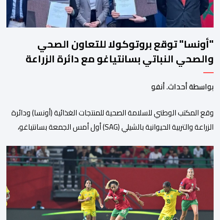
"أونسا" توقع بروتوكولا للتعاون الصحي
والصحي النباتي بسانتياغو مع دائرة الزراعة
وتربية المواشي
بواسطة أحداث. أنفو
وقع المكتب الوطني للسلامة الصحية للمنتجات الغذائية (أونسا) ودائرة
الزراعة والتربية الحيوانية بالشيلي (SAG) أول أمس الجمعة بسانتياغو،
بروتوكولا للتعاون في مجال الحجر الصحي وحماية الصحة النباتية،
والصحة الحيوانية. وسيمكن هذا البروتوكول الذي تم توقيعه بحضور
مسؤولين عن السلطات الشيلية، وممثلين عن القطاع الخاص ومن
أوساط التصدير، من مواءمة الإجراءات الصحية، والصحية النباتية المطبقة
على […]