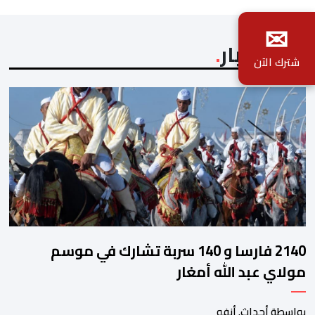
✉
آخر الأخبار
شترك الآن
2140 فارسا و 140 سربة تشارك في موسم
مولاي عبد الله أمغار
بواسطة أحداث. أنفو