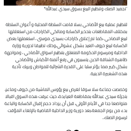
‘تجميد الصنك وتنظيم البيع بسوق سيدي عبدالله
*
لتنظيم عملية بيع الأضاحي بسلا قامت السلطة المحلية و أعوان السلطة
بمختلف المقاطعات بتحذير الكسابة ومالكي الكاراجات من استغلالها
لبيع الاضاحي ،كما تم إغلاق كاراجات بسيدي موسى ، استعملها بعض
الكسابة لبيع خروف العيد بشكل عشوائي،وذلك تطبيقا لدورية وزارة
الداخلية ومرسوم الحكومة المتعلق بتنظيم اسواق الأضاحي ، ومواجهة
ظاهرة الشناقة الذين يتسببون في رفع أثمنة الأكباش والأضاحي
بشكل كبير مما يؤثر سلبا على القدرة الشرائية للمواطن ويربك تأدية
هذه الشعيرة الدينية.
وخصصت جماعة سلا سوقا لغرض بيع رؤوس الماشية من خروف وماعز،
بتجزئة سيدي عبدالله بمقاطعة العيايدة، حيث عرفت هذه السوق اقبالا
متواضعا جدا في الأيام الأولى، قبل أن يزداد حجم إقبال الكسابة والباعة
بدء من يوم الجمعة،بعد دورية وزير الداخلية القاضية بالإلغاء المؤقت
لرسوم الصنك..