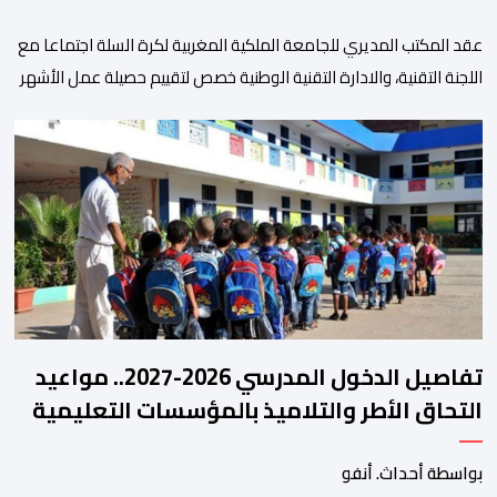
عقد المكتب المديري للجامعة الملكية المغربية لكرة السلة اجتماعا مع
اللجنة التقنية، والادارة التقنية الوطنية خصص لتقييم حصيلة عمل الأشهر
الثلاثة الماضية، والوقوف على مختلف المحطات التي شهدتها
المنتخبات الوطنية خلال الفترة الأخيرة. وشهد الاجتماع تقديم عرض
مفصل حول مشاركة المنتخبين الوطنيين لأقل من 18 سنة، إناثا وذكورا،
من طرف اللجنة التقنية التي واكبت كل […]
تفاصيل الدخول المدرسي 2026-2027.. مواعيد
التحاق الأطر والتلاميذ بالمؤسسات التعليمية
بواسطة أحداث. أنفو