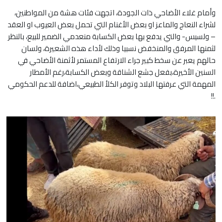
وأمام غلاء الأضاحي ذات الجودة، اتجهت فئات هشة من المواطنين،
لشراء النعاج والماعز او بعض الأغنام التي تحمل بعض العيوب او العقد
– ولسيس- والتي يدفع بها بعض الكسابة منعدمي الضمير للبيع، بالنظر
لثمنها المرفق والمنخفض نسبيا وذلك لأداء هذه الشعيرة، ولسان
حالهم يعبر عن سخط كبير جراء الارتفاع المستمر لأثمنة الأضاحي في
السنين الأخيرة،بفعل جشع الشناقة وبعض الكسابة،رغم الأمطار
المهمة التي عرفتها البلاد وتوفر الكلأ الطبيعي،اضافة للدعم الحكومي
.!!