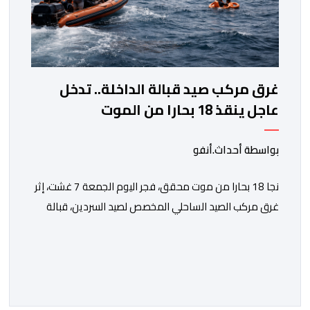
غرق مركب صيد قبالة الداخلة.. تدخل
عاجل ينقذ 18 بحارا من الموت
بواسطة أحداث.أنفو
نجا 18 بحارا من موت محقق، فجر اليوم الجمعة 7 غشت، إثر
غرق مركب الصيد الساحلي المخصص لصيد السردين، قبالة
سواحل مدينة الداخلة. ووفق المعطيات المتوفرة، فإن
الحادث وقع بعدما تسربت كميات كبيرة من المياه إلى داخل
المركب أثناء مزاولته نشاط الصيد البحري، قبل أن تتفاقم
الوضعية وينتهي الأمر بغرقه، ما استنفر عدداً من مراكب […]