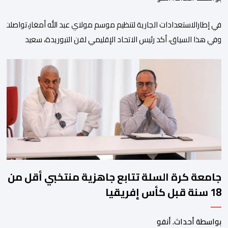
في إطارالاستعدادات الجارية لتنظيم موسم مولاي عبد الله أمغار،تواصلت 
وفي هذا السياق، أكد رئيس الاتحاد الإقليمي لفن التبوريدة، سعيد
ولم تخل هذه الدورة من مؤشرات إيجابية على مستوى تنوعالمشاركة، حيث 
وتبرز هذه الأرقام الحجم الكبير الذي باتت تعرفه تظاهرةالتبوريدة خلال 
ومن المرتقب أن تعرف فعاليات الموسم إقبالا جماهيريا
واسعا،في ظل الشغف الكبير الذي يحظى به فن التبوريدة، باعتبارهأحد أبرز م
جامعة كرة السلة تتابع جاهزية منتخبي أقل من
18 سنة قبل كأس إفريقيا
بواسطة أحداث. أنفو