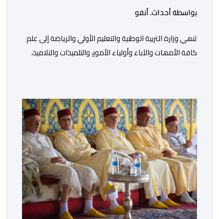
بواسطة أحداث. أنفو
تنھي وزارة التربیة الوطنیة والتعلیم الأولي والریاضة إلى علم
كافة الأمھات والآباء وأولیاء الأمور، والتلمیذات والتلامیذ،
والأطر الإداریة والتربویة وإلى الرأي العام الوطني، أن الدخول
المدرسي لسنة 2026-2027 سیتم في موعده الرسمي
المحدد سلفا طبقا لمقتضیات المقرر الوزاري رقم 047.26
الصادر بتاریخ 3 یولیوز 2026 بشأن تنظیم السنة الدراسیة.
وأوضحت الوزارة، في بلاغ، أن أطر […]