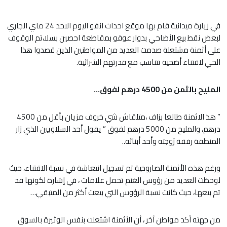
في زيارة ميدانية قام بها موقع احداث انفو اليوم الاحد 24 ماي الجاري
لبعض نقط بيع الأضاحي بدوار عوقو بمقاطعة احصين بسلا،تم الوقوف
على أثمنة مشتعلة صدمت العديد من المواطنين الذين قصدوا هذا
الحي لاقتناء أضحية تتناسب مع قدرتهم الشرائية.
المليح بالثمن من 4500 درهم لفوق…
” هذ الاثمنة طالعا بزاف ،متلقاش شي خروف مزيان بأقل من 4500
درهم، والمليح من 5000 درهم لفوق ” يقول أحد السلاويين الذي زار
المنطقة رفقة زَوجته وأحد أبنائه..
ورغم هذه الأثمنة الصاروخية تم تسجيل انتعاشة في نسبة الاقتناء، حيث
لوحظت العديد من رؤوس الغنم تحمل علامات ، في إشارة لكونها قد
تم بيعها، حيث كانت نسبة الرؤوس التي بيعت أكثر من المتبقي…
من جهته أكد مواطن آخر ، أن الأثمنة اشتعلت بنفس الوثيرة بالسوق