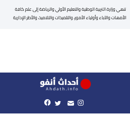
تنھي وزارة التربیة الوطنیة والتعلیم الأولي والریاضة إلى علم كافة
الأمھات والآباء وأولیاء الأمور، والتلمیذات والتلامیذ، والأطر الإداریة
والتربویة وإلى الرأي العام الوطني، أن الدخول المدرسي لسنة 2026-
2027 سیتم في موعده الرسمي المحدد سلفا طبقا لمقتضیات المقرر
الوزاري رقم 047.26 الصادر بتاریخ 3 یولیوز 2026 بشأن تنظیم السنة
الدراسیة. وأوضحت الوزارة، في بلاغ، أن أطر […]
هذا الموقع
راسلونا