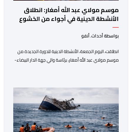
موسم مولاي عبد الله أمغار: انطلاق
الأنشطة الدينية في أجواء من الخشوع
الروحي
بواسطة أحداث. أنفو
انطلقت، اليوم الجمعة، الأنشطة الدينية للدورة الجديدة من
موسم مولاي عبد الله أمغار، برئاسة والي جهة الدار البيضاء-
سطات، وعامل إقليم الجديدة، ورئيس جماعة مولاي عبد الله،
ورئيس المجلس الإقليمي للجديدة، ورئيس المجلس العلمي
المحلي للجديدة، وذلك بحضور شخصيات مدنية وعسكرية
ودينية. وجرت مراسيم افتتاح فعاليات الموسم بالخيمة
الرسمية، حيث أُلقيت كلمات كل من رئيس المجلس […]