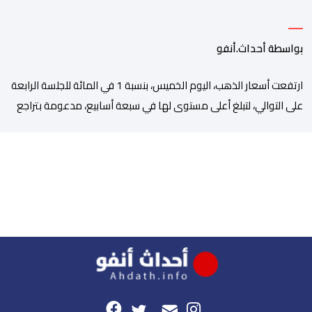
بواسطة أحداث.أنفو
ارتفعت أسعار الذهب، اليوم الخميس، بنسبة 1 في المائة للجلسة الرابعة
على التوالي، لتبلغ أعلى مستوى لها في سبعة أسابيع، مدعومة بتراجع
الدولار وانخفاض عوائد سندات الخزانة الأمريكية. وزاد سعر الذهب في
المعاملات الفورية بنسبة 1 في المائة إلى 4285,69 دولارا للأوقية،
مسجلا أعلى مستوى له منذ 18 يونيو الماضي، فيما ارتفعت العقود
الأمريكية الآجلة […]