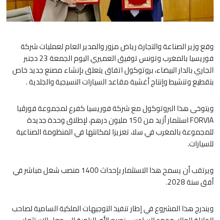
وقع وزير الصناعة والتجارة رياض مزور والمدير العام لعمليات شركة
فوريسيا بالمغرب وتونس توفيق العميري اليوم الجمعة 23 دجنبر
الجاري بالدار البيضاء، بروتوكول اتفاق يتعلق بإنشاء مصنع جديد خاص
بتقطيع وتنشيط وإنتاج أغشية مقاعد السيارات النسيجية والجلدية ​.
ويتوخى هذا البروتوكول مع شركة فوريسيا كفرع لمجموعة فورڤيا
FORVIA استثمار أزيد من 150 مليون درهم، لإطلاق وحدة جديدة
للمجموعة بالمغرب في سلا، تعزيزا لمكانتها في المنظومة الصناعية
للسيارات.
ويرتقب أن يسمح هذا الاستثمار بإحداث 1400 منصب شغل مباشر في
أفق سنة 2028.
ويندرج هذا المشروع في إطار تنفيذ التوجيهات الملكية السامية لصاحب