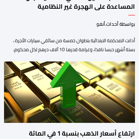
المساعدة على الهجرة غير النظامية
بواسطة أحداث.أنفو
أدانت المحكمة الابتدائية بتطوان خمسة من سائقي سيارات الأجرة ،
بستة أشهر حبسا نافذا، وغرامة قدرها 10 آلاف درهم لكل محكوم،
بتهمة المساعدة على الهجرة غير النظامية على خلفية أحداث سبتة
الأخيرة، وفق ما كشفت عنه مصادر نقابية. وخلفت هذه الأحكام حالة
استياء وسط مهنيي القطاع الذين اعتبروا أن القضاء حمّل السائقين
مسؤوليات “لا يخولها […]
ارتفاع أسعار الذهب بنسبة 1 في المائة