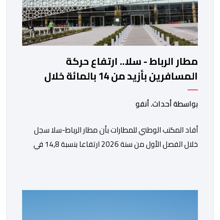
مطار الرباط - سلا.. ارتفاع حركة
المسافرين بأزيد من 14 بالمائة خلال
الفصل الأول من 2026
بواسطة أحداث. أنفو
أفاد المكتب الوطني للمطارات بأن مطار الرباط-سلا سجل
خلال الفصل الأول من سنة 2026 ارتفاعا بنسبة 14,8 في
المائة في حركة المسافرين مقارنة مع نفس الفترة من
السنة الماضية. واستقبل هذا المطار مليون و217 ألف و574
مسافرا خلال الستة أشهر الأولى من السنة الجارية، مقابل
مليون و60 ألف و480 مسافرا خلال الفترة ذاتها من سنة
[…]