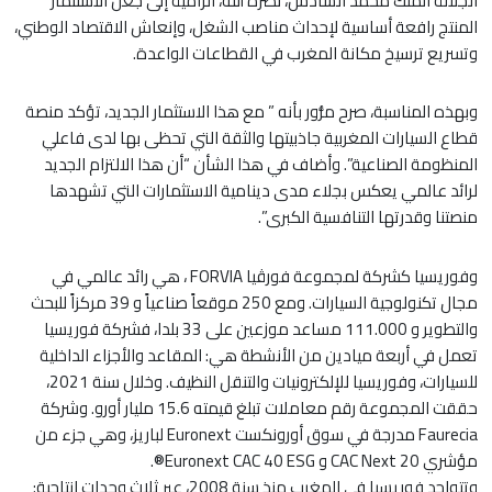
الجلالة الملك محمد السادس، نصره الله، الرامية إلى جعل الاستثمار
المنتج رافعة أساسية لإحداث مناصب الشغل، وإنعاش الاقتصاد الوطني،
وتسريع ترسيخ مكانة المغرب في القطاعات الواعدة.
وبهذه المناسبة، صرح مزُّور بأنه ” مع هذا الاستثمار الجديد، تؤكد منصة
قطاع السيارات المغربية جاذبيتها والثقة التي تحظى بها لدى فاعلي
المنظومة الصناعية”. وأضاف في هذا الشأن “أن هذا الالتزام الجديد
لرائد عالمي يعكس بجلاء مدى دينامية الاستثمارات التي تشهدها
منصتنا وقدرتها التنافسية الكبرى”.
وفوريسيا كشركة لمجموعة فورڤيا FORVIA ، هي رائد عالمي في
مجال تكنولوجية السيارات. ومع 250 موقعاً صناعياً و 39 مركزاً للبحث
والتطوير و 111.000 مساعد موزعين على 33 بلدا، فشركة فوريسيا
تعمل في أربعة ميادين من الأنشطة هي: المقاعد والأجزاء الداخلية
للسيارات، وفوريسيا للإلكترونيات والتنقل النظيف. وخلال سنة 2021،
حققت المجموعة رقم معاملات تبلغ قيمته 15.6 مليار أورو. وشركة
Faurecia مدرجة في سوق أورونكست Euronext لباريز، وهي جزء من
مؤشري CAC Next 20 و Euronext CAC 40 ESG®.
وتتواجد فوريسيا في المغرب منذ سنة 2008، عبر ثلاث وحدات إنتاجية: