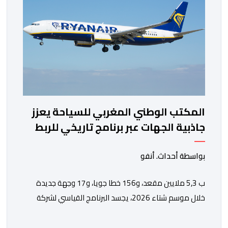
المكتب الوطني المغربي للسياحة يعزز
جاذبية الجهات عبر برنامج تاريخي للربط
الجوي مع شركة "رايان إير"
بواسطة أحداث. أنفو
ب 5,3 ملايين مقعد، و156 خطا جويا، و17 وجهة جديدة
خلال موسم شتاء 2026، يجسد البرنامج القياسي لشركة
“رايان إير” بالمغرب الاستراتيجية التي يعتمدها المكتب
الوطني المغربي للسياحة من أجل تعزيز ولوج الوجهات