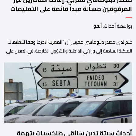
المرفوقين مسألة مبدأ قائمة على التعليمات
الملكية السامية
بواسطة أحداث. أنفو
علم لدى مصدر دبلوماسي مغربي أن “المغرب انخرط، وفقا للتعليمات
الملكية السامية إلى وزارتي الداخلية والشؤون الخارجية، في العمل على
تحديد هوية القاصرين غير المرفوقين بهدف إعادتهم إلى الوطن”. وفي
هذا الإطار، أكد أن المملكة المغربية مستعدة للتنسيق مع شركائها
الإسبان والأوروبيين من أجل إعادة القاصرين غير المرفوقين. وأعرب
المصدر ذاته عن الأسف لكونه “في […]
أحداث سبتة تدين سائقي طاكسيات بتهمة