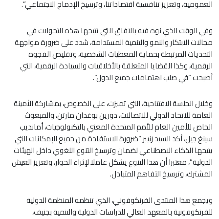
العمومية، وتعزيز تنافسية اقتصاداتنا، وترسيخ الإدماج الاجتماعي”.
وفي الوقت الذي نوه فيه بالآفاق التي تتيحها هذه التحولات في
مجالات الابتكار والنمو والتنمية المستدامة، شدد على ضرورة مواجهة
التحديات المرتبطة بحماية المعطيات الشخصية، وتقليص الفجوة
الرقمية، وكذا القضايا المتعلقة بالأخلاقيات والسيادة الرقمية، التي
أصبحت “في صلب اهتمامات جميع الدول”.
وخلال الجلسة الافتتاحية، التي تميزت، على الخصوص، بمشاركة الأمينة
العامة للاتحاد الدولي للاتصالات، دورين بوغدان مارتن، والمبعوث
الخاص للأمين العام للأمم المتحدة المعني بالتكنولوجيات، أمانديب
سينغ جيل، أكد السيد زنيبر “ضرورة الاستفادة من جميع الإمكانات التي
يتيحها الذكاء الاصطناعي لضمان وترسيخ التنوع اللغوي داخل الهيئات
الدولية”، معتبرا أن هذا التنوع يشكل عاملا لإثراء الحوار، وتعزيز العيش
المشترك، وترسيخ التفاهم المتبادل.
ويجمع هذا المنتدى الفرنكوفوني، الذي تنظمه المنظمة الدولية
للفرنكوفونية بالمعهد العالي للدراسات الدولية والتنمية بجنيف،