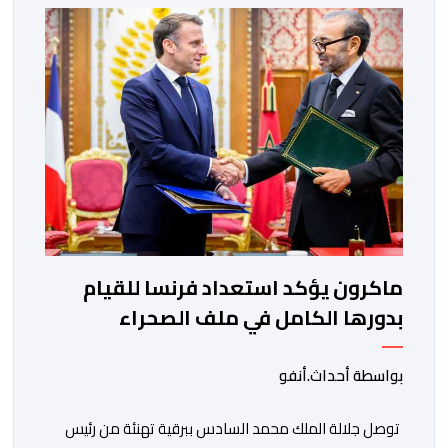
الافريقي والمغاربة المقيمين بالخارج، ناصر بوريطة، ونائب
رئيس جمهورية كولومبيا، خوسيه مانويل ريستريبو، بحضور
وزير العلاقات الخارجية عمر بولا إسكوبار. وبهذه المناسبة،
أكد السيد […]
ماكرون يؤكد استعداد فرنسا للقيام
بدورها الكامل في ملف الصحراء
بواسطة أحداث.أنفو
توصل جلالة الملك محمد السادس ببرقية تهنئة من رئيس