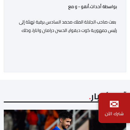
بواسطة أحداث.أنفو - و مع
بعث صاحب الجلالة الملك محمد السادس برقية تهنئة إلى
رئيس جمهورية كوت ديفوار، الحسن درامان واتارا، وذلك
بمناسبة العيد الوطني لبلاده. وأعرب جلالة الملك، في هذه
البرقية، عن تهانئه الحارة للسيد واتارا، مقرونة بأصدق
متمنيات جلالته بموصول التقدم والازدهار للشعب الإيفواري.
ومما جاء في برقية جلالة الملك “لقد تمكنت المملكة
المغربية وجمهورية كوت ديفوار، بحكم […]
آخر الأخبار
✉
شترك الآن