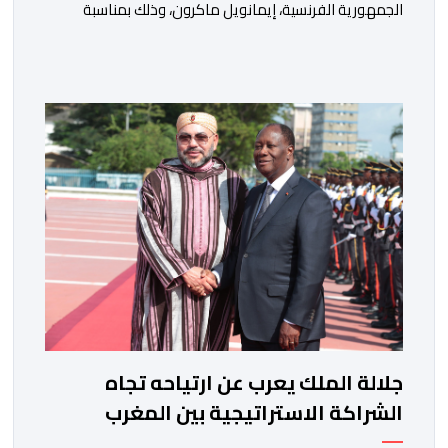
الجمهورية الفرنسية، إيمانويل ماكرون، وذلك بمناسبة
الذكرى السابعة والعشرين لتربعه على العرش، حيث أعرب
فيها عن تمنياته لجلالة الملك بالصحة والسعادة والتوفيق،
مجددا التعبير لجلالته عن مشاعر الصداقة العميقة والمتينة
التي تكنها فرنسا وشعبها للمغرب وللشعب المغربي. وقال
الرئيس الفرنسي “لا يساورني أي شك في أن […]
جلالة الملك يعرب عن ارتياحه تجاه
الشراكة الاستراتيجية بين المغرب
والكوت ديفوار