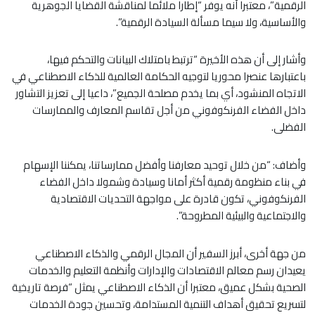
الرقمية”، معتبرا أنه يوفر “إطارا ملائما لمناقشة القضايا الجوهرية
والأساسية، ولا سيما مسألة السيادة الرقمية”.
وأشار إلى أن هذه الأخيرة “ترتبط بامتلاك البيانات والتحكم فيها،
باعتبارها عنصرا محوريا لتوجيه الحكامة العالمية للذكاء الاصطناعي في
الاتجاه المنشود، أي بما يخدم مصلحة الجميع”، داعيا إلى تعزيز التشاور
داخل الفضاء الفرنكوفوني من أجل تقاسم المعارف والممارسات
الفضلى.
وأضاف: “من خلال توحيد معارفنا وأفضل ممارساتنا، يمكننا الإسهام
في بناء منظومة رقمية أكثر أمانا وسيادة وشمولا داخل الفضاء
الفرنكوفوني، تكون قادرة على مواجهة التحديات الاقتصادية
والاجتماعية والبيئية المطروحة”.
من جهة أخرى، أبرز السفير أن المجال الرقمي والذكاء الاصطناعي
يعيدان رسم معالم الاقتصادات والإدارات وأنظمة التعليم والخدمات
الصحية بشكل عميق، معتبرا أن الذكاء الاصطناعي يمثل “فرصة تاريخية
لتسريع تحقيق أهداف التنمية المستدامة، وتحسين جودة الخدمات