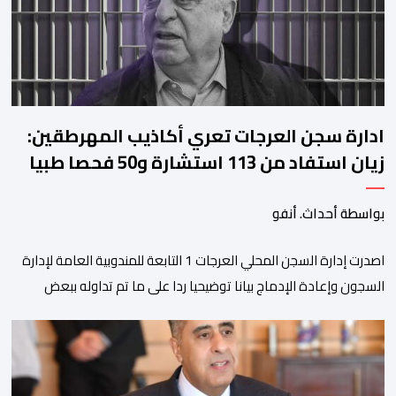
ادارة سجن العرجات تعري أكاذيب المهرطقين:
زيان استفاد من 113 استشارة و50 فحصا طبيا
بواسطة أحداث. أنفو
اصدرت إدارة السجن المحلي العرجات 1 التابعة للمندوبية العامة لإدارة
السجون وإعادة الإدماج بيانا توضيحيا ردا على ما تم تداوله ببعض
الجرائد والمواقع الالكترونية بخصوص الوضعية الصحية للسجين محمد
زيان، المعتقل بالمؤسسة ذاتها، وذلك لتنوير الرأي العام بالحقائق
والمعطيات الدقيقة.واوضحت إدارة المؤسسة السجنية أن المعني
بالأمر يستفيد منذ إيداعه من تتبع طبي منتظم ومستمر وفقا […]