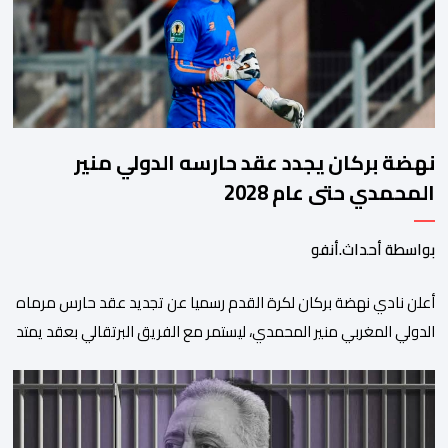
نهضة بركان يجدد عقد حارسه الدولي منير
المحمدي حتى عام 2028
بواسطة أحداث.أنفو
​أعلن نادي نهضة بركان لكرة القدم رسميا عن تجديد عقد حارس مرماه
الدولي المغربي منير المحمدي، ليستمر مع الفريق البرتقالي بعقد يمتد
حتى صيف عام 2028. ​وجاء هذا الإعلان عبر الحسابات الرسمية للنادي
على منصات التواصل الاجتماعي، مصحوبا بعبارة “الرحلة مستمرة”، في
إشارة إلى رغبة الإدارة في الحفاظ على ركائز الفريق والتعزيز من
استقراره الفني […]