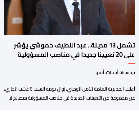
تشمل 13 مدينة.. عبد اللطيف حموشي يؤشر
على 20 تعيينا جديدا في مناصب المسؤولية
بمصالح الأمن الوطني
بواسطة أحداث. أنفو
أعلنت المديرية العامة للأمن الوطني، زوال يومه السبت 8 غشت الجاري،
عن مجموعة من التعيينات الجديدة في مناصب المسؤولية بمصالح لا
ممركزة للأمن الوطني بمدن الناظور ومراكش وأكادير وتيكيوين
والعروي وأسفي ووجدة والعيون والدار البيضاء وبني ملال وابن جرير
وطنجة وأصيلة، وذلك في إطار دينامية داخلية تهدف لضخ دماء جديدة
والاستعانة بكفاءات أمنية شابة ومتمرسة، […]