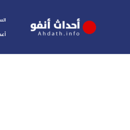
الس
أعم