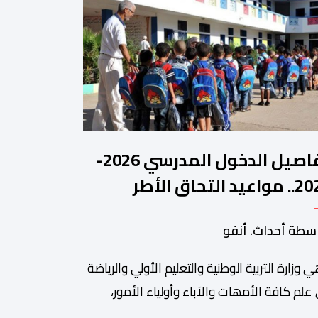
تفاصيل الدخول المدرسي 2026-
2027.. مواعيد التحاق الأطر
لتلاميذ بالمؤسسات التعليمية
سطة أحداث. أنفو
ي وزارة التربیة الوطنیة والتعلیم الأولي والریاضة
ة من أبرزالتظاهرات التراثية بالمغرب، والتي تستقطب سنويا عشاق
 علم كافة الأمھات والآباء وأولیاء الأمور،
تلمیذات والتلامیذ، والأطر الإداریة والتربویة وإلى