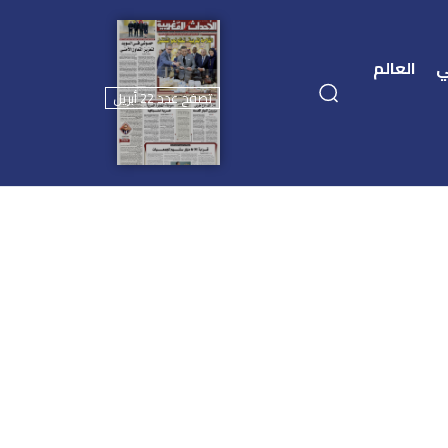
ي
العالم
تصفح عدد 22 أبريل