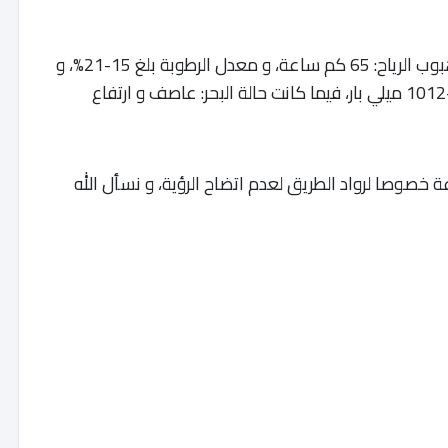
و بلغت سرعة الرياح معدل 29-47 كم ساعة، و هبوب الرياح: 65 كم ساعة، و معدل الرطوبة بلغ 15-21%، و
الغطاء السحابي: 100%، بينما بلغ الضغط: 1008-1012 ميلي بار، فيما كانت حالة البحر: عاصف و ارتفاع
ة خصوصا لرواد الطريق لعدم اتضاح الرؤية، و نسأل الله