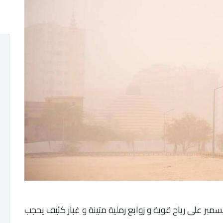
قظت مدينة العيون صبيحة يوم الثلاثاء 27 ديسمبر على رياح قوية و زوابع رملية متينة و غبار كثيف يحجب