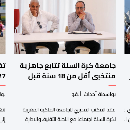
جامعة كرة السلة تتابع جاهزية
منتخبي أقل من 18 سنة قبل
كأس إفريقيا
وا
بواسطة أحداث. أنفو
بوا
عقد المكتب المديري للجامعة الملكية المغربية
تنھ
 عبد الله أمغار،تواصلت عملية إحصاء السربات المشاركة في واحد
التبوريدة،
لكرة السلة اجتماعا مع اللجنة التقنية، والادارة
إلى
التقنية الوطنية خصص لتقييم حصيلة عمل الأشهر
وال