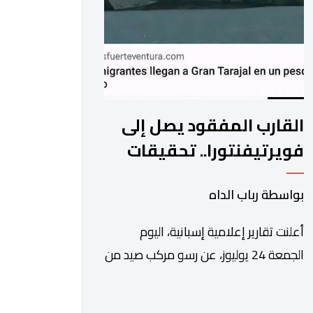
العلوي المجيد، والتمسك […]
القارب المفقود يصل إلى
فويرتيفنتورا.. تحقيقات
إسبانية للتأكد من هوية
بواسطة رباب الداه
المركب المختفي من
العيون
أعلنت تقارير إعلامية إسبانية، اليوم
الجمعة 24 يوليوز، عن رسو مركب صيد من
المحتمل ان يكون هو القارب “علي-3” في
ميناء غران تاراخال بجزيرة فويرتيفنتورا،