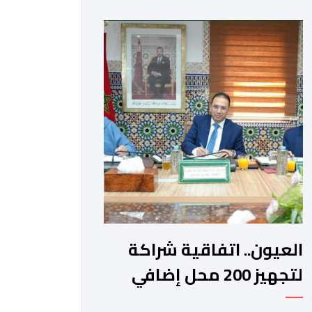
وذلك بعد مرور ساعات على الإبلاغ عن
فقدانه من ميناء العيون، وكان على متنه
ما يقارب 20 مهاجرا في وضعية غير
قانونية.وحسب ما أوردته وكالة “إيفي”
الإسبانية للأنباء، نقلا عن […]
العيون.. اتفاقية شراكة
لتجهيز 200 محل إضافي
للصناع التقليديين بالسوق