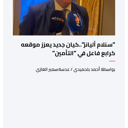
"سنلام أليانز"..كيان جديد يعزز موقعه
كرابع فاعل في "التأمين"
بواسطة أحمد بلحميدي / عدسة:سمير الغازي