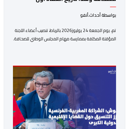
اجتماعاتها
بواسطة أحداث.أنفو
تم، يوم الجمعة 24 يوليوز2026 بالرباط، تنصيب أعضاء اللجنة
المؤقتة المكلفة بممارسة مهام المجلس الوطني للصحافة.
وأشار بلاغ لوزارة الشباب والثقافة والتواصل- قطاع التواصل
إلى أن هذه اللجنة، المنصوص عليها في المادة 96 من
القانون رقم 09.26 المتعلق بإعادة تنظيم المجلس الوطني
للصحافة، ستتولى، بصفة انتقالية، ممارسة مهام المجلس
الوطني للصحافة، وكذا التحضير لعمليات انتخاب […]