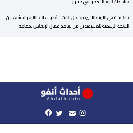
بواسطة تارودانت: موسى محراز
تصاعدت في الاونة الاخيرة بشكل لافت، الأصوات المطالبة بالكشف عن
اللائحة الرسمية للمستفيدين من برنامج عمال الإنعاش بجماعة
تارودانت، بعد أن تحول الملف إلى واحد من أكثر المواضيع إثارة للنقاش
داخل المدينة وعلى منصات التواصل الاجتماعي، وسط دعوات متزايدة
إلى اعتماد مبدأ الشفافية وربط المسؤولية بالمحاسبة. فبعد خروج عبد
الكبير بن طوطو، ثم شخص اخر […]
هذا الموقع
راسلونا