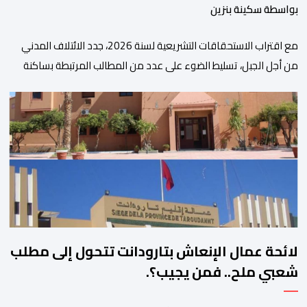
بواسطة سكينة بنزين
مع اقتراب الاستحقاقات التشريعية لسنة 2026، جدد الائتلاف المدني
من أجل الجبل، تسليط الضوء على عدد من المطالب المرتبطة بساكنة
المناطق الجبلية. وفي هذا السياق، أطلق الائتلاف مذكرة مطلبية، دعا
فيها الأحزاب السياسية، إلى ادراج 10 التزامات ضمن برامجها الانتخابية
المنتظرة، في إطار تعاقد سياسي مع المناطق الجبلية والانتقال من
الوعود الانتخابية إلى التزامات عملية […]
لائحة عمال الإنعاش بتارودانت تتحول إلى مطلب
شعبي ملح.. فمن يجيب؟.