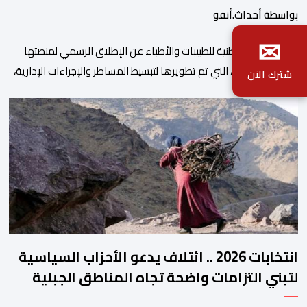
بواسطة أحداث.أنفو
✉
أعلنت الهيئة الوطنية للطبيبات والأطباء عن الإطلاق الرسمي لمنصتها
الرقمية الجديدة، التي تم تطويرها لتبسيط المساطر والإجراءات الإدارية،
شترك الآن
وتحسين جودة الخدمات المقدمة للأطباء، وتعزيز التواصل بين الأطباء
والمجالس الجهوية للهيئة إلى جانب الهيئة الوطنية. وذكر بلاغ للهيئة أن
هذه المنصة، التي تم إطلاقها في إطار استراتيجيتها الرامية إلى التحديث
والتحول الرقمي، تشكل خطوة مهمة في […]
انتخابات 2026 .. ائتلاف يدعو الأحزاب السياسية
لتبني التزامات واضحة تجاه المناطق الجبلية