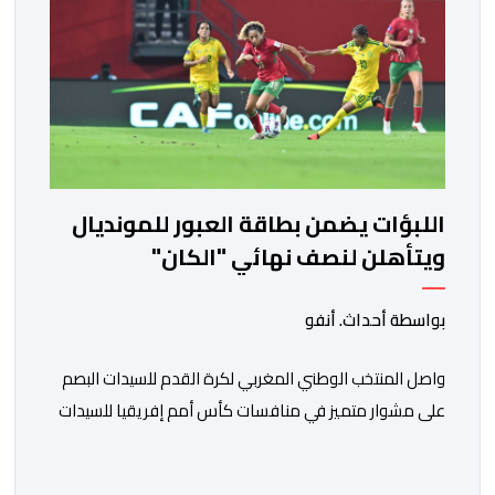
وائل الريفي” هذا الأحد ليؤكد حقيقة هذه […]
اللبؤات يضمن بطاقة العبور للمونديال
ويتأهلن لنصف نهائي "الكان"
بواسطة أحداث. أنفو
واصل المنتخب الوطني المغربي لكرة القدم للسيدات البصم
على مشوار متميز في منافسات كأس أمم إفريقيا للسيدات
(المغرب 2026) من خلال عبوره إلى المربع الذهبي ، عقب
فوزه على نظيره الجنوب إفريقي بهدفين لواحد، في المباراة