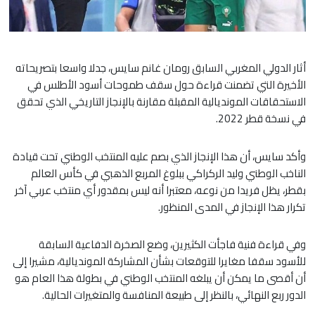
أثار الدولي المغربي السابق رومان غانم سايس، جدلا واسعا بتصريحاته
الأخيرة التي تضمنت قراءة حول سقف طموحات أسود الأطلس في
الاستحقاقات المونديالية المقبلة مقارنة بالإنجاز التاريخي الذي تحقق
في نسخة قطر 2022.
​وأكد سايس، أن هذا الإنجاز الذي بصم عليه المنتخب الوطني تحت قيادة
الناخب الوطني وليد الركراكي ببلوغ المربع الذهبي في كأس العالم
بقطر، يظل فريدا من نوعه، معتبرا أنه ليس بمقدور أي منتخب عربي آخر
تكرار هذا الإنجاز في المدى المنظور.
​وفي قراءة فنية فاجأت الكثيرين، وضع الصخرة الدفاعية السابقة
للأسود سقفا مغايرا للتوقعات بشأن المشاركة المونديالية، مشيرا إلى
أن أقصى ما يمكن أن يبلغه المنتخب الوطني في بطولة هذا العام هو
الدور ربع النهائي، بالنظر إلى طبيعة المنافسة والمتغيرات الحالية.