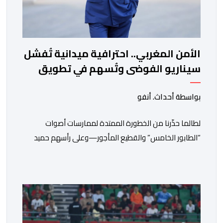
الأمن المغربي.. احترافية ميدانية تُفشل
سيناريو الفوضى وتُسهم في تطويق
أزمة سبتة
بواسطة أحداث. أنفو
لطالما حذّرنا من الخطورة الممتدة لممارسات أصوات
“الطابور الخامس” والقطيع المأجور—وعلى رأسهم حميد
المهدوي، وتوفيق بوعشرين، والمعطي منجب—الذين
ارتضوا لأنفسهم لعب أدوار الانتهازية، وتجاوز أخلاقيات العمل
الصحفي ومقتضيات القانون الجنائي، عبر الاستغلال المقيت
لفقر وهشاشة بعض المواطنين وتوظيف انفعالاتهم
لخدمة أجندات التهييج وضرر استقرار الوطن. وجاء بوح “أبو