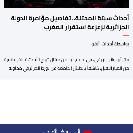
أحداث سبتة المحتلة.. تفاصيل مؤامرة الدولة
الجزائرية لزعزعة استقرار المغرب
بواسطة أحداث. أنفو
فجَّر أبو وائل الريفي، في عدد جديد من مقال “بوح الأحد”، قنبلة إعلامية
من العيار الثقيل، كاشفاً بالدلائل الدامغة عن تورط الجزائر في محاولة
جديدة لضرب الاستقرار الداخلي بالمغرب والتشويش على علاقاته
الاستراتيجية مع إسبانيا، كاشفا خيوط حملة تحريضية ممنهجة شنتها
الحسابات والمنصات التابعة للمخابرات العسكرية الجزائرية لاستدراج
الشباب والقاصرين عبر مواقع التواصل الاجتماعي، وذلك […]