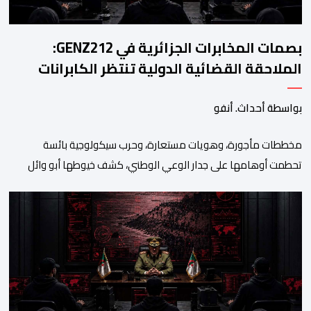
بصمات المخابرات الجزائرية في GENZ212:
الملاحقة القضائية الدولية تنتظر الكابرانات
بواسطة أحداث. أنفو
مخططات مأجورة، وهويات مستعارة، وحرب سيكولوجية بائسة
تحطمت أوهامها على جدار الوعي الوطني، كشف خيوطها أبو وائل
الريفي في بوح جديد له هذا الأحد، استعرض من خلاله تفاصيل اجهاض
الأجهزة الأمنية المغربية لأحدث محاولات المخابرات العسكرية الجزائرية
استهداف امن المملكة واستقرارها. أكد أبو وائل الريفي أنه: “بعد
إجهاض مخططات الجارة التي تحركت سريعا عبر عملائها […]