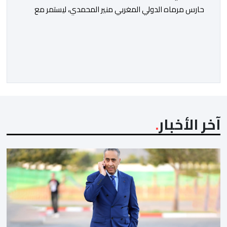
حارس مرماه الدولي المغربي منير المحمدي، ليستمر مع
الفريق البرتقالي بعقد يمتد حتى صيف عام 2028. ​وجاء هذا
الإعلان عبر الحسابات الرسمية للنادي على منصات التواصل
الاجتماعي، مصحوبا بعبارة “الرحلة مستمرة”، في إشارة إلى
رغبة الإدارة في الحفاظ على ركائز الفريق والتعزيز من
استقراره الفني […]
آخر الأخبار