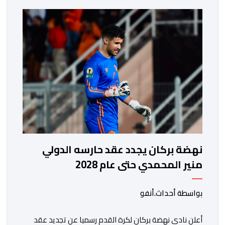
التي جمعتهما، مساء اليوم السبت على أرضية ملعب مولاي
الحسن بالرباط، برسم الدور ربع النهائي، ليضمن بذلك رسميا
مشاركته […]
نهضة بركان يجدد عقد حارسه الدولي
منير المحمدي حتى عام 2028
بواسطة أحداث.أنفو
​أعلن نادي نهضة بركان لكرة القدم رسميا عن تجديد عقد