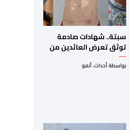
سبتة.. شهادات صادمة
توثق تعرض العائدين من
الثغر المحتل لاعتداءات
بواسطة أحداث. أنفو
جسيمة من قبل الحرس
المدني الاسباني