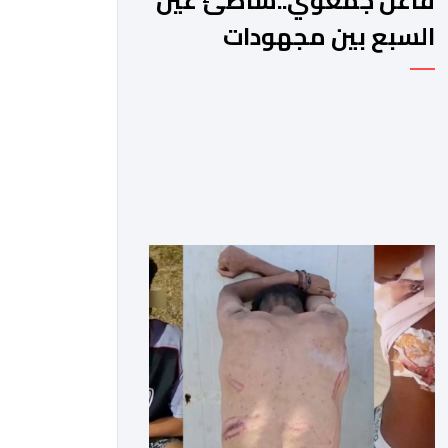
فاعل جمعوي..شاطئ عين
السبع بين مجهودات
السلطات ووعي الزوار