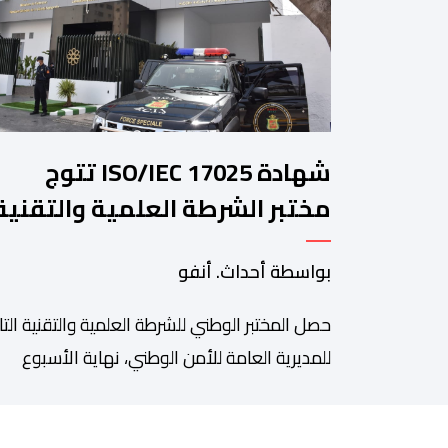
شهادة ISO/IEC 17025 تتوج
مختبر الشرطة العلمية والتقنية
للأمن الوطني في مختلف الخبرا
بواسطة أحداث. أنفو
الجنائية
حصل المختبر الوطني للشرطة العلمية والتقنية التا
للمديرية العامة للأمن الوطني، نهاية الأسبوع
المنصرم، على شهادة الاعتماد والمطابقة والجو
بالمعيار الدولي “ISO/CEI 17025″، وذلك في