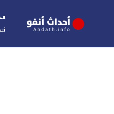
الس
أعم