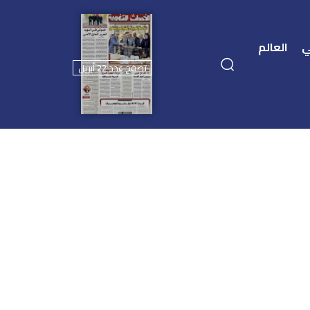
ي
العالم
تصفح عدد 22 أبريل