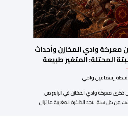
ن معركة وادي المخازن وأحداث
تة المحتلة: المتغير طبيعة
حرب والثابت جدار الصد الوطني
سطة إسماعيل واحي
 ذكرى معركة وادي المخازن في الرابع من
 من كل سنة، لتجد الذاكرة المغربية ما تزال
دة على واحدة من أعظم المحطات التاريخية
ملكة، بما كرسته منذ قرون مضت من دروس