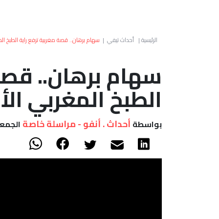
الرئيسية
|
أحداث تيفي
|
سهام برهان.. قصة مغربية ترفع راية الطبخ ال
سهام برهان.. قصة 
الطبخ المغربي الأ
أحداث . أنفو - مراسلة خاصة
بواسطة
الجمعة 12 يونيو, 2026 