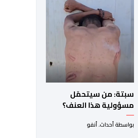
سبتة: من سيتحمّل
مسؤولية هذا العنف؟
بواسطة أحداث. أنفو