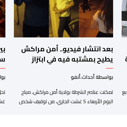
بعد انتشار فيديو.. أمن مراكش
بي
يطيح بمشتبه فيه في ابتزاز
سب
ت
سائحين
ال
بواسطة أحداث.أنفو
بوا
بع
تمكنت عناصر الشرطة بولاية أمن مراكش، صباح
تحل
اليوم الأربعاء 5 غشت الجاري، من توقيف شخص
غشت
دة
يشتبه في تورطه في قضية تتعلق بالابتزاز وممارسة
شاه
الإرشاد السياحي بدون رخصة. وكان المشتبه فيه قد
للم