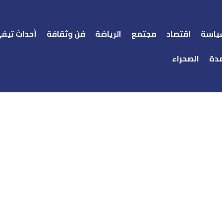
ياسة
اقتصاد
مجتمع
الرياضة
فن وثقافة
أحداث تيف
دة
الصحراء