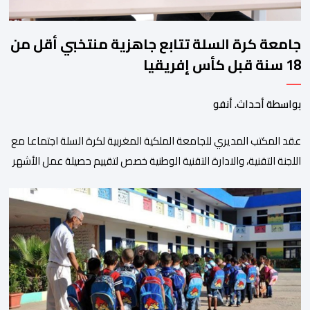
جامعة كرة السلة تتابع جاهزية منتخبي أقل من
18 سنة قبل كأس إفريقيا
بواسطة أحداث. أنفو
عقد المكتب المديري للجامعة الملكية المغربية لكرة السلة اجتماعا مع
اللجنة التقنية، والادارة التقنية الوطنية خصص لتقييم حصيلة عمل الأشهر
الثلاثة الماضية، والوقوف على مختلف المحطات التي شهدتها
المنتخبات الوطنية خلال الفترة الأخيرة. وشهد الاجتماع تقديم عرض
مفصل حول مشاركة المنتخبين الوطنيين لأقل من 18 سنة، إناثا وذكورا،
من طرف اللجنة التقنية التي واكبت كل […]