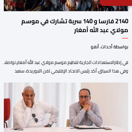
2140 فارسا و 140 سربة تشارك في موسم
مولاي عبد الله أمغار
بواسطة أحداث. أنفو
في إطارالاستعدادات الجارية لتنظيم موسم مولاي عبد الله أمغار،تواصلت 
وفي هذا السياق، أكد رئيس الاتحاد الإقليمي لفن التبوريدة، سعيد
ولم تخل هذه الدورة من مؤشرات إيجابية على مستوى تنوعالمشاركة، حيث 
وتبرز هذه الأرقام الحجم الكبير الذي باتت تعرفه تظاهرةالتبوريدة خلال 
ومن المرتقب أن تعرف فعاليات الموسم إقبالا جماهيريا
واسعا،في ظل الشغف الكبير الذي يحظى به فن التبوريدة، باعتبارهأحد أبرز م