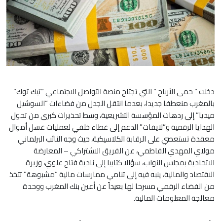
دخلت ” حمى الأرباح ” التي تجتاح منصة التواصل الاجتماعي “تيك توك”
بالمغرب منعطفا جديدا، بعدما انتقل الجدل من فضاءات “السوشيل
ميديا” إلى ردهات المؤسسة التشريعية، وسط تحذيرات كبرى من تحول
الهدايا الرقمية و”لايفات” الدعم إلى غطاء خلفي لعمليات غسل أموال
معقدة تستعصي على الرقابة الكلاسيكية، حيث وجه النائب البرلماني
مولاي المهدي الفاطمي، عن الفريق الاشتراكي – المعارضة
الاتحادية بمجلس النواب، سؤالا كتابيا إلى نادية فتاح علوي، وزيرة
الاقتصاد والمالية، ينبه فيه إلى تنامي ممارسات مالية “مشبوهة” تتخذ
من الفضاء الرقمي مسرحا لها بعيداً عن أعين بنك المغرب ووحدة
معالجة المعلومات المالية.