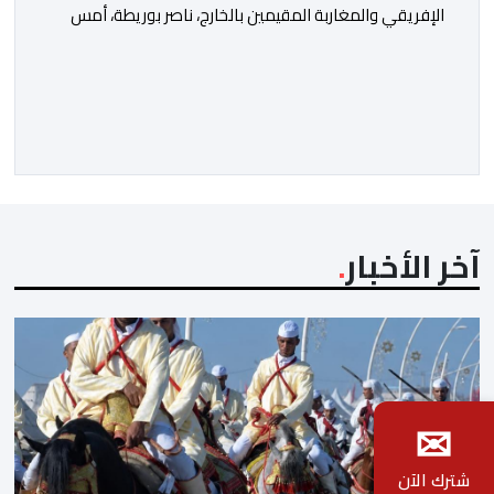
الإفريقي والمغاربة المقيمين بالخارج، ناصر بوريطة، أمس
الخميس إلى كالي (كولومبيا)، لتمثيل صاحب الجلالة الملك
محمد السادس، نصره الله، في حفل تنصيب الرئيس
الكولومبي الجديد. وكان في استقبال بوريطة، لدى وصوله،
حاكمة منطقة فال ديل كاوكا، السيدة ديليا فرانسيسكا
تورو، وعمدة سانتياغو دي كالي، السيد ألفارو أليخاندرو […]
آخر الأخبار
✉
شترك الآن