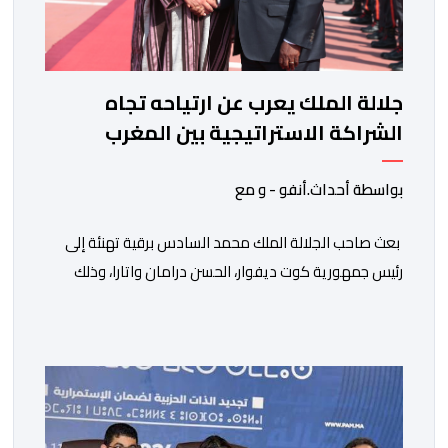
جلالة الملك يعرب عن ارتياحه تجاه
الشراكة الاستراتيجية بين المغرب
والكوت ديفوار
بواسطة أحداث.أنفو - و مع
بعث صاحب الجلالة الملك محمد السادس برقية تهنئة إلى
رئيس جمهورية كوت ديفوار، الحسن درامان واتارا، وذلك
بمناسبة العيد الوطني لبلاده. وأعرب جلالة الملك، في هذه
البرقية، عن تهانئه الحارة للسيد واتارا، مقرونة بأصدق
متمنيات جلالته بموصول التقدم والازدهار للشعب الإيفواري.
ومما جاء في برقية جلالة الملك “لقد تمكنت المملكة
المغربية وجمهورية كوت ديفوار، بحكم […]