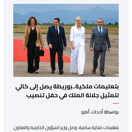
خلفية اتهامات سبق أن وجهها هذا الأخير إلى حزب ” البام ”
وربطه بملف المخدرات.المنصوري أكدت أن بنكيران ” ما غير
اليوم […]
بتعليمات ملكية..بوريطة يصل إلى كالي
لتمثيل جلالة الملك في حفل تنصيب
الرئيس الكولومبي الجديد
بواسطة أحداث. أنفو
بتعليمات ملكية سامية، وصل وزير الشؤون الخارجية والتعاون