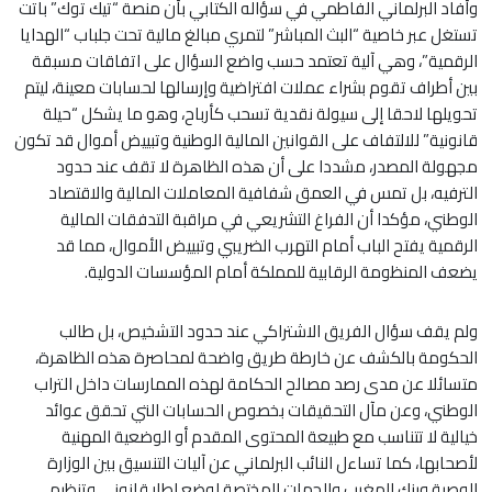
وأفاد البرلماني الفاطمي في سؤاله الكتابي بأن منصة “تيك توك” باتت
تستغل عبر خاصية “البث المباشر” لتمري مبالغ مالية تحت جلباب “الهدايا
الرقمية”، وهي آلية تعتمد حسب واضع السؤال على اتفاقات مسبقة
بين أطراف تقوم بشراء عملات افتراضية وإرسالها لحسابات معينة، ليتم
تحويلها لاحقا إلى سيولة نقدية تسحب كأرباح، وهو ما يشكل “حيلة
قانونية” للالتفاف على القوانين المالية الوطنية وتبييض أموال قد تكون
مجهولة المصدر، مشددا على أن هذه الظاهرة لا تقف عند حدود
الترفيه، بل تمس في العمق شفافية المعاملات المالية والاقتصاد
الوطني، مؤكدا أن الفراغ التشريعي في مراقبة التدفقات المالية
الرقمية يفتح الباب أمام التهرب الضريبي وتبييض الأموال، مما قد
يضعف المنظومة الرقابية للمملكة أمام المؤسسات الدولية.
ولم يقف سؤال الفريق الاشتراكي عند حدود التشخيص، بل طالب
الحكومة بالكشف عن خارطة طريق واضحة لمحاصرة هذه الظاهرة،
متسائلا عن مدى رصد مصالح الحكامة لهذه الممارسات داخل التراب
الوطني، وعن مآل التحقيقات بخصوص الحسابات التي تحقق عوائد
خيالية لا تتناسب مع طبيعة المحتوى المقدم أو الوضعية المهنية
لأصحابها، كما تساءل النائب البرلماني عن آليات التنسيق بين الوزارة
الوصية وبنك المغرب والجهات المختصة لوضع إطار قانوني وتنظيمي