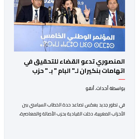
المنصوري تدعو القضاء للتحقيق في
اتهامات بنكيران لـ" البام " بـ " حزب
المخدرات "
بواسطة أحداث. أنفو
في تطور جديد يعكس تصاعد حدة الخطاب السياسي بين
الأحزاب المغربية، دخلت القيادية بحزب الأصالة والمعاصرة،
فاطمة الزهراء المنصوري، على خط المواجهة مع الأمين
العام السابق لحزب العدالة والتنمية، عبد الإله بنكيران، على