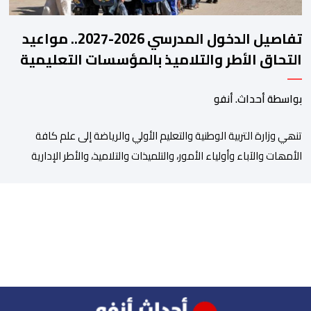
تفاصيل الدخول المدرسي 2026-2027.. مواعيد
التحاق الأطر والتلاميذ بالمؤسسات التعليمية
بواسطة أحداث. أنفو
تنھي وزارة التربیة الوطنیة والتعلیم الأولي والریاضة إلى علم كافة
الأمھات والآباء وأولیاء الأمور، والتلمیذات والتلامیذ، والأطر الإداریة
والتربویة وإلى الرأي العام الوطني، أن الدخول المدرسي لسنة 2026-
2027 سیتم في موعده الرسمي المحدد سلفا طبقا لمقتضیات المقرر
الوزاري رقم 047.26 الصادر بتاریخ 3 یولیوز 2026 بشأن تنظیم السنة
الدراسیة. وأوضحت الوزارة، في بلاغ، أن أطر […]