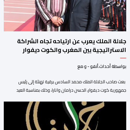
جلالة الملك يعرب عن ارتياحه تجاه الشراكة
الاستراتيجية بين المغرب والكوت ديفوار
بواسطة أحداث.أنفو - و مع
بعث صاحب الجلالة الملك محمد السادس برقية تهنئة إلى رئيس
جمهورية كوت ديفوار، الحسن درامان واتارا، وذلك بمناسبة العيد
الوطني لبلاده. وأعرب جلالة الملك، في هذه البرقية، عن تهانئه الحارة
للسيد واتارا، مقرونة بأصدق متمنيات جلالته بموصول التقدم والازدهار
للشعب الإيفواري. ومما جاء في برقية جلالة الملك “لقد تمكنت
المملكة المغربية وجمهورية كوت ديفوار، بحكم […]