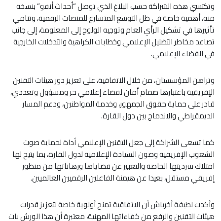
وتكتسي هذه الشراكة حسب البلاغ الذي توصل “أحداث.أنفو” بنسخة
منه، أهمية خاصة في ظل التوسع المتسارع للمنصات الرقمية، وتنامي
تأثيرها في تشكيل الرأي العام وتوجيه الولوج إلى المعلومة، إلى جانب
تصاعد مخاطر التضليل الإعلامي وخطابات الكراهية والتدخلات الخارجية
في الفضاء الإعلامي.
وتراهن المؤسستان، من خلال الاتفاقية، على تعزيز دور هيئات التقنين
الإفريقية باعتبارها صمام أمان لفضاء إعلامي حر ومسؤول وتعددي،
قادر على حماية حقوق الجمهور، وخدمة المواطنين، ودعم المسار
الديمقراطي والاندماج بين دول القارة.
كما تسعى الشراكة إلى جعل التقنين الإعلامي أداة لحماية صوت
الشعوب الإفريقية وصون السيادة الإعلامية لدول القارة، بما يتيح لها
امتلاك سرديتها الخاصة والتعبير عن قضاياها ورهاناتها من منظور
إفريقي مستقل، بعيدا عن هيمنة الفاعلين الرقميين العالميين.
وأكدت لطيفة أخرباش أن الاتفاقية تمنح أولوية خاصة لتعزيز قدرات
هيئات التقنين والرفع من كفاءاتها المهنية، معتبرة أن هذا الورش بات