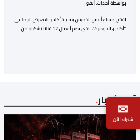
بواسطة أحداث. أنفو
افتتح، مساء أمس الخميس بمدينة أكادير المعرض الجماعي
“أكادير، الجوهرة”، الذي يضم أعمال 12 فنانا تشكيليا من
جهة سوس ماسة، ويستمر إلى غاية 31 أكتوبر القادم. ويعد
هذا المعرض افتتاحا رسميا لـ”فضاء إكسبو أكادير” الجديد،
الذي يطمح إلى أن يصبح فضاء دائما مخصصا للتعريف
بإبداعات ومواهب الجهة وخارجها. ويجمع معرض “أكادير،
الجوهرة”، الذي تنظمه مؤسسة […]
آخر الأخبار
✉
شترك الآن