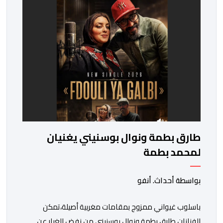
استحداث فئة “الابتكار والذكاء الاصطناعي في التعليم”، إلى
جانب طرح 10 مجالات […]
طارق بطمة ونوال بوسنيني يغنيان
لمحمد بطمة
بواسطة أحداث. أنفو
باسلوب غيواني ممزوج بمقامات مغربية أصيلة،تمكن
الفنانان طارق بطمة ونوال بوسنيني من نفض الغبار عن