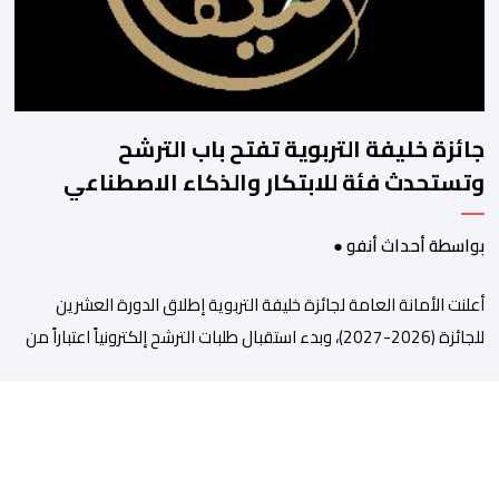
جائزة خليفة التربوية تفتح باب الترشح
وتستحدث فئة للابتكار والذكاء الاصطناعي
بواسطة أحداث أنفو ●
أعلنت الأمانة العامة لجائزة خليفة التربوية إطلاق الدورة العشرين
للجائزة (2026-2027)، وبدء استقبال طلبات الترشح إلكترونياً اعتباراً من
اليوم وحتى 31 دجنبر 2026. وقال بلاغ صحافي إن هذه الدوة تكتسب
أهمية خاصة لتزامنها مع مرور عشرين عاماً على انطلاق الجائزة،
وتشهد للمرة الأولى استحداث فئة “الابتكار والذكاء الاصطناعي في
التعليم”، إلى جانب طرح 10 مجالات […]