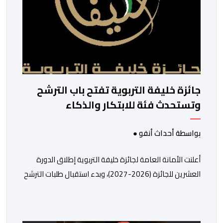
جائزة خليفة التربوية تفتح باب الترشح
وتستحدث فئة للابتكار والذكاء
الاصطناعي
بواسطة أحداث أنفو ●
أعلنت الأمانة العامة لجائزة خليفة التربوية إطلاق الدورة
العشرين للجائزة (2026-2027)، وبدء استقبال طلبات الترشح
إلكترونياً اعتباراً من اليوم وحتى 31 دجنبر 2026. وقال بلاغ
صحافي إن هذه الدوة تكتسب أهمية خاصة لتزامنها مع
مرور عشرين عاماً على انطلاق الجائزة، وتشهد للمرة الأولى