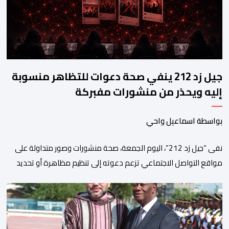
جيل زد 212 ينفي صحة دعوات للتظاهر منسوبة
إليه ويحذر من منشورات مفبركة
بواسطة اسماعيل واحي
نفى “جيل زد 212”، اليوم الجمعة، صحة منشورات وصور متداولة على
مواقع التواصل الاجتماعي تزعم دعوته إلى تنظيم مظاهرة أو تحديد
موعد للنزول إلى الشارع، مؤكداً أنها “مفبركة” ولا تمت بصلة إلى
القنوات الرسمية للمجموعة. وقال “جيل زد 212”، في بلاغ توضيحي، إنه
لم يصدر عن إدارته أو عن السيرفر الرسمي أي إعلان أو تنسيق […]