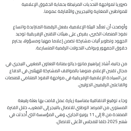
ضروريا لمواجهة التحديات المرتبطة بحماية الحقوق الإعلامية
للمواطنين المغاربة والنيجريين والأفارقة عموما.
وأوضحت أن تعقّد البيئة الإعلامية، بفعل الرقمنة المتزايدة واتساع
نفوذ المنصات الكبرى، يفرض على هيئات التقنين الإفريقية توحيد
الجهود وتطوير آليات مشتركة تضمن إعلاما مهنيا ومسؤولا، يحترم
حقوق الجمهور ويواكب التحولات الرقمية المتسارعة.
من جانبه، أشاد إبراهيم مانزو ديالو بمتانة التعاون المغربي النيجري في
مجال تقنين الإعلام، منوها بالمواقف المشتركة للهيئتين في الدفاع
عن السيادة الإعلامية الإفريقية في مواجهة النفوذ المتنامي للمنصات
والفاعلين الرقميين الدوليين.
وجاء توقيع الاتفاقية بمناسبة زيارة عمل قامت بها بعثة رفيعة
المستوى من المرصد الوطني للاتصال بالنيجر إلى المغرب، خلال الفترة
الممتدة من 8 إلى 11 يونيو الجاري، وهي المؤسسة التي أُحدثت في
شتنبر 2025 خلفا للمجلس الأعلى للاتصال.