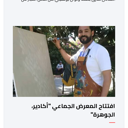
زجلية جميلة،كتبها ولحنها المرحوم محمد بطمة ،احد اعمدة
مجموعة لمشاهب الشهيرة. الاغنية بعنوان ” فضولي
ياقلبي” ،قام بتوزيعها اسامة باهي،باسلوب سلس وبسيط،
متحكما في الجمل الموسيقية والانتقالات الجميلة..استطاع
الفنانان طارق بطمة ونوال بوسنيني أن يعطيا روحا فريدة
لهذه الاغنية,بفضل أدا […]
افتتاح المعرض الجماعي "أكادير،
الجوهرة"