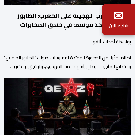
✉
في أوج الحرب الهجينة على المغرب: الطابور
الخامس يتخذ موقعه في خندق المخابرات
شترك الآن
الجزائرية
بواسطة أحداث. أنفو
لطالما حذّرنا من الخطورة الممتدة لممارسات أصوات “الطابور الخامس”
والقطيع المأجور—وعلى رأسهم حميد المهدوي، وتوفيق بوعشرين،
والمعطي منجب—الذين ارتضوا لأنفسهم لعب أدوار الانتهازية، وتجاوز
أخلاقيات العمل الصحفي ومقتضيات القانون الجنائي، عبر الاستغلال
المقيت لفقر وهشاشة بعض المواطنين وتوظيف انفعالاتهم لخدمة
أجندات التهييج وضرر استقرار الوطن. وجاء بوح “أبو وائل الريفي” هذا
الأحد ليؤكد حقيقة هذه […]