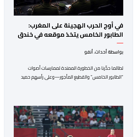
في أوج الحرب الهجينة على المغرب:
الطابور الخامس يتخذ موقعه في خندق
المخابرات الجزائرية
بواسطة أحداث. أنفو
لطالما حذّرنا من الخطورة الممتدة لممارسات أصوات
“الطابور الخامس” والقطيع المأجور—وعلى رأسهم حميد
المهدوي، وتوفيق بوعشرين، والمعطي منجب—الذين
ارتضوا لأنفسهم لعب أدوار الانتهازية، وتجاوز أخلاقيات العمل
الصحفي ومقتضيات القانون الجنائي، عبر الاستغلال المقيت
لفقر وهشاشة بعض المواطنين وتوظيف انفعالاتهم
لخدمة أجندات التهييج وضرر استقرار الوطن. وجاء بوح “أبو
وائل الريفي” هذا الأحد ليؤكد حقيقة هذه […]