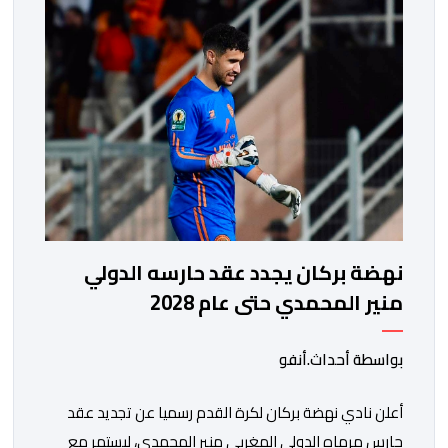
الحسن بالرباط، برسم الدور ربع النهائي، ليضمن بذلك رسميا
مشاركته […]
نهضة بركان يجدد عقد حارسه الدولي
منير المحمدي حتى عام 2028
بواسطة أحداث.أنفو
​أعلن نادي نهضة بركان لكرة القدم رسميا عن تجديد عقد
حارس مرماه الدولي المغربي منير المحمدي، ليستمر مع