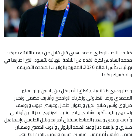
كشف الناخب الوطني محمد وهبي قبل قليل من يومه الثلاثاء بمركب
محمد السادس لكرة القدم عن اللائحة النهائية للأسود، التي اختارها في
نهائيات كأس العالم 2026، المقررة بالولايات المتحدة الأمريكية
والمكسيك وكندا.
واختار وهبي 26 لاعبا، ويتعلق الأمر بكل من ياسين بونو ومنير
المحمدي ورضا التكناوتي وزكرياء الواحدي وأشرف حكيمي ونصير
مزراوي وأنس صلاح الدين ورضوان حلحال وعيسى ديوب ويوسف
بلعمري ونايف أكرد وشادي رياض ونايل العيناوي وعز الدين أوناحي
وأيوب بوعدي وسمير المرابط وسفيان أمرابط وبلال الخنوس وإسماعيل
صيباري وإبراهيم دياز وعبد الصمد الزلزولي وأيوب الكعبي وسفيان
رحيمي وأيوب أمايموني وياسين جسيم وشمس الدين الطالبي.