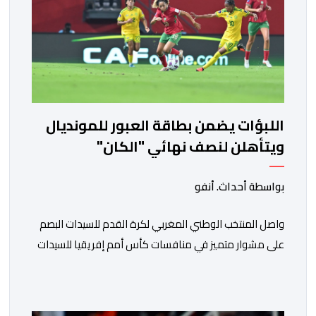
اللبؤات يضمن بطاقة العبور للمونديال
ويتأهلن لنصف نهائي "الكان"
بواسطة أحداث. أنفو
واصل المنتخب الوطني المغربي لكرة القدم للسيدات البصم
على مشوار متميز في منافسات كأس أمم إفريقيا للسيدات
(المغرب 2026) من خلال عبوره إلى المربع الذهبي ، عقب
فوزه على نظيره الجنوب إفريقي بهدفين لواحد، في المباراة
التي جمعتهما، مساء اليوم السبت على أرضية ملعب مولاي