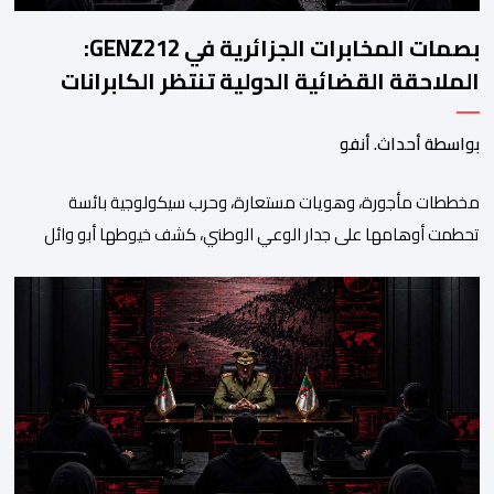
بصمات المخابرات الجزائرية في GENZ212:
الملاحقة القضائية الدولية تنتظر الكابرانات
بواسطة أحداث. أنفو
مخططات مأجورة، وهويات مستعارة، وحرب سيكولوجية بائسة
تحطمت أوهامها على جدار الوعي الوطني، كشف خيوطها أبو وائل
الريفي في بوح جديد له هذا الأحد، استعرض من خلاله تفاصيل اجهاض
الأجهزة الأمنية المغربية لأحدث محاولات المخابرات العسكرية الجزائرية
استهداف امن المملكة واستقرارها. أكد أبو وائل الريفي أنه: “بعد
إجهاض مخططات الجارة التي تحركت سريعا عبر عملائها […]