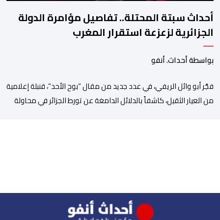
أحداث سبتة المحتلة.. تفاصيل مؤامرة الدولة
الجزائرية لزعزعة استقرار المغرب
بواسطة أحداث. أنفو
فجَّر أبو وائل الريفي، في عدد جديد من مقال “بوح الأحد”، قنبلة إعلامية
من العيار الثقيل، كاشفاً بالدلائل الدامغة عن تورط الجزائر في محاولة
جديدة لضرب الاستقرار الداخلي بالمغرب والتشويش على علاقاته
الاستراتيجية مع إسبانيا، كاشفا خيوط حملة تحريضية ممنهجة شنتها
الحسابات والمنصات التابعة للمخابرات العسكرية الجزائرية لاستدراج
الشباب والقاصرين عبر مواقع التواصل الاجتماعي، وذلك […]