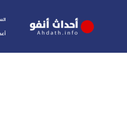
الس
أعم