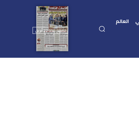
ي
العالم
تصفح عدد 22 أبريل