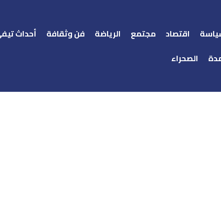
ياسة
اقتصاد
مجتمع
الرياضة
فن وثقافة
أحداث تيف
دة
الصحراء