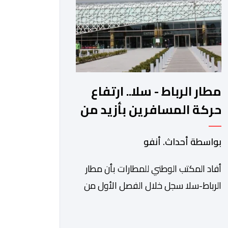
الآجلة […]
مطار الرباط - سلا.. ارتفاع
حركة المسافرين بأزيد من
14 بالمائة خلال الفصل
بواسطة أحداث. أنفو
الأول من 2026
أفاد المكتب الوطني للمطارات بأن مطار
الرباط-سلا سجل خلال الفصل الأول من
سنة 2026 ارتفاعا بنسبة 14,8 في المائة
في حركة المسافرين مقارنة مع نفس