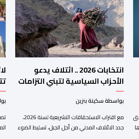
انتخابات 2026 .. ائتلاف يدعو
لا
الأحزاب السياسية لتبني التزامات
تت
واضحة تجاه المناطق الجبلية
فم
بواسطة سكينة بنزين
بوا
اق
مع اقتراب الاستحقاقات التشريعية لسنة 2026،
تصا
ا
جدد الائتلاف المدني من أجل الجبل، تسليط الضوء
الم
على عدد من المطالب المرتبطة بساكنة المناطق
من 