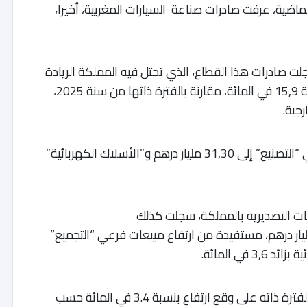
ماضية، عرفت صادرات صناعة السيارات المغربية، أخيرا،
الأشهر الخمسة الأولى من سنة 2026 سجلت صادرات هذا القطاع، الذي تحتل فيه المملكة الريادة
إقليميا وقاريا، أزيد من 77 مليار درهم بارتفاع بنسبة 15,9 في المائة، مقارنة بالفترة ذاتها من سنة 2025،
جية.
هذ التطور اللافت جاء بفضل ارتفاع مبيعات فرعي “التصنيع” إلى 31,30 مليار درهم و”الأسلاك الكهربائية”
عات التصديرية بالمملكة، سجلت كذلك
 بنسبة 14,2 في المائة، لتصل إلى 13,85 مليار درهم، مستفيدة من ارتفاع مبيعات فرعي “التجميع”
قطاع “الفلاحة والصناعة الغذائية”، أنهى بدوره الفترة ذاته على وقع ارتفاع بنسبة 3.4 في المائة حسب