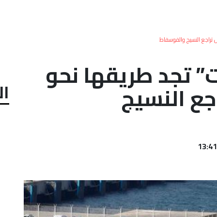
ل تراجع النسيج والفوسفاط
ت” تجد طريقها نحو
ال
جع النسيج