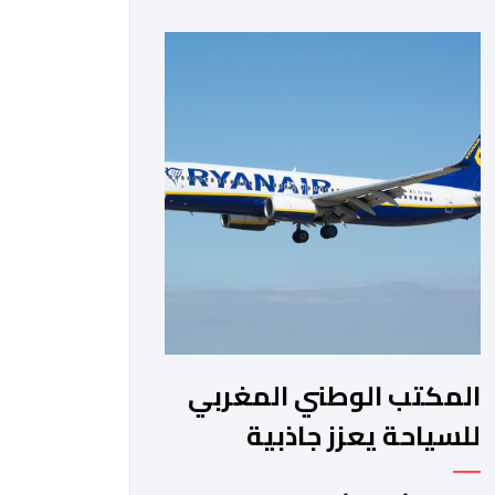
الفترة من السنة الماضية. واستقبل هذا
المطار مليون و217 ألف و574 مسافرا
خلال الستة أشهر الأولى من السنة
الجارية، مقابل مليون و60 ألف و480
مسافرا خلال الفترة ذاتها من سنة […]
المكتب الوطني المغربي
للسياحة يعزز جاذبية
الجهات عبر برنامج تاريخي