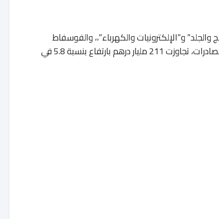
والجلد” و”الإلكترونيات والكهرباء”،، والفوسفاط
ومشتقاته يلفت مكتب الصرف، مبرزا أن إجمالي الصادرات، تجاوزت 211 مليار درهم بارتفاع بنسبة 5.8 في