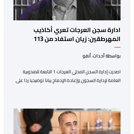
ادارة سجن العرجات تعري أكاذيب
المهرطقين: زيان استفاد من 113
استشارة و50 فحصا طبيا
بواسطة أحداث. أنفو
اصدرت إدارة السجن المحلي العرجات 1 التابعة للمندوبية
العامة لإدارة السجون وإعادة الإدماج بيانا توضيحيا ردا على
ما تم تداوله ببعض الجرائد والمواقع الالكترونية بخصوص
الوضعية الصحية للسجين محمد زيان، المعتقل بالمؤسسة
ذاتها، وذلك لتنوير الرأي العام بالحقائق والمعطيات
الدقيقة.واوضحت إدارة المؤسسة السجنية أن المعني بالأمر
يستفيد منذ إيداعه من تتبع طبي منتظم ومستمر وفقا […]