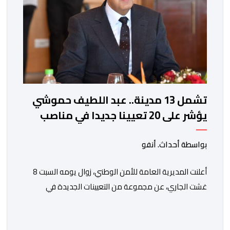
تشمل 13 مدينة.. عبد اللطيف حموشي
يؤشر على 20 تعيينا جديدا في مناصب
المسؤولية بمصالح الأمن الوطني
بواسطة أحداث. أنفو
أعلنت المديرية العامة للأمن الوطني، زوال يومه السبت 8
غشت الجاري، عن مجموعة من التعيينات الجديدة في
مناصب المسؤولية بمصالح لا ممركزة للأمن الوطني بمدن
الناظور ومراكش وأكادير وتيكيوين والعروي وأسفي ووجدة