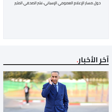
حول مسار الإعلام العمومي الإسباني، نشر الصحفي المثير
للجدل فرانسيسكو كاريون مقالاً مطولاً ومتحيزاً على بوابة
مؤسسة الإذاعة والتلفزيون الإسبانية العمومية (RTVE).
المقال الذي حَمَل عنواناً مليئاً بالإيحاءات السلبية: “المغرب،
بين غياب محمد السادس، شائعات الانتقال والاضطرابات
الاجتماعية”، يُمثِّل خروجاً غير مألوف عن الخط التحريري
المعتاد […]
آخر الأخبار