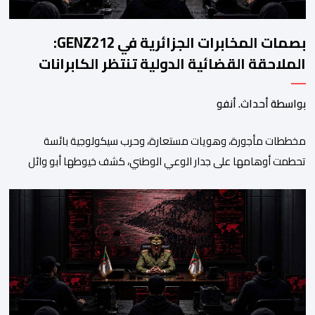
بصمات المخابرات الجزائرية في GENZ212:
الملاحقة القضائية الدولية تنتظر الكابرانات
بواسطة أحداث. أنفو
مخططات مأجورة، وهويات مستعارة، وحرب سيكولوجية بائسة
تحطمت أوهامها على جدار الوعي الوطني، كشف خيوطها أبو وائل
الريفي في بوح جديد له هذا الأحد، استعرض من خلاله تفاصيل اجهاض
الأجهزة الأمنية المغربية لأحدث محاولات المخابرات العسكرية الجزائرية
استهداف امن المملكة واستقرارها. أكد أبو وائل الريفي أنه: “بعد
إجهاض مخططات الجارة التي تحركت سريعا عبر عملائها […]