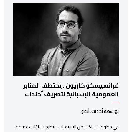
والعيون والدار البيضاء وبني ملال وابن جرير وطنجة وأصيلة،
وذلك في إطار دينامية داخلية تهدف لضخ دماء جديدة
والاستعانة بكفاءات أمنية شابة ومتمرسة، […]
فرانسيسكو كاريون.. يَختطِف المنابر
العمومية الإسبانية لتصريف أجندات
معادية للمغرب
بواسطة أحداث. أنفو
في خطوة تثير الكثير من الاستغراب، وتَطرَح تساؤلات عميقة