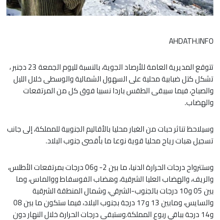
AHDATH.INFO
تتوقع المديرية العامة للأرصاد الجوية، بالنسبة لليوم الجمعة 23 دجنبر ،
تشكل كتل ضبابية محلية على السهول الشمالية والوسطى خلال الليل
والصباح، فيما سيبقى الطقس باردا نسبيا فوق كل من المرتفعات
والهضاب.
وسيلاحظ تناثر حبات من الغبار محليا بالأقاليم الجنوبية للمملكة، إلى جانب
تسجيل هبات رياح محليا قوية نوعا ما بأقصى جنوب البلاد.
وستترواح درجات الحرارة الدنيا، ما بين 2- و06 درجات بمرتفعات الأطلس،
والريف، والهضاب العليا الشرقية، وهضاب الفوسفاط ووالماس، وما
بين 05 و10 درجات بالجنوب-الشرقي، وشمال المنطقة الشرقية
والسايس، ومابين 13 و17 درجة بجنوب البلاد، فيما ستكون ما بين 08
و14 درجة بباقي ربوع المملكة.وستبقى درجات الحرارة خلال النهار دون