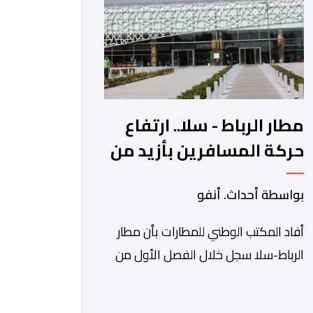
الآجلة […]
مطار الرباط - سلا.. ارتفاع
حركة المسافرين بأزيد من
14 بالمائة خلال الفصل
بواسطة أحداث. أنفو
الأول من 2026
أفاد المكتب الوطني للمطارات بأن مطار
الرباط-سلا سجل خلال الفصل الأول من
سنة 2026 ارتفاعا بنسبة 14,8 في المائة
في حركة المسافرين مقارنة مع نفس