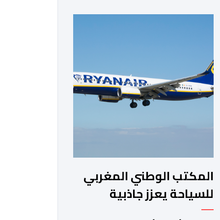
الفترة من السنة الماضية. واستقبل هذا
المطار مليون و217 ألف و574 مسافرا
خلال الستة أشهر الأولى من السنة
الجارية، مقابل مليون و60 ألف و480
مسافرا خلال الفترة ذاتها من سنة […]
المكتب الوطني المغربي
للسياحة يعزز جاذبية
الجهات عبر برنامج تاريخي