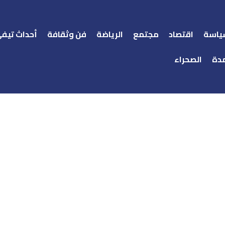
ياسة
اقتصاد
مجتمع
الرياضة
فن وثقافة
أحداث تيف
دة
الصحراء