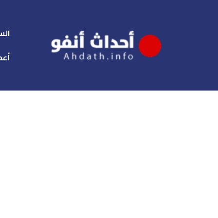
الس
أعم