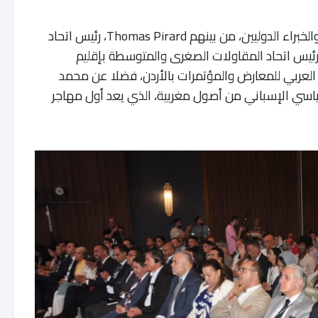
كما شهد الافتتاح مشاركة عدد من المسؤولين والخبراء الدوليين، من بينهم Thomas Pirard، رئيس اتحاد
قاولين المستقلين ببلجيكا، وAntoni Cañete، رئيس اتحاد المقاولات الصغرى والمتوسطة بإقليم
د العربي للمعارض والمؤتمرات بالأردن، فضلا عن محمد
ياسي الإسباني من أصول مغربية، الذي يعد أول مهاجر