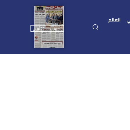
ي
العالم
تصفح عدد 22 أبريل