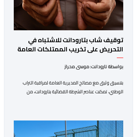
توقيف شاب بتارودانت للاشتباه في
التحريض على تخريب الممتلكات العامة
بواسطة تارودانت: موسى محراز
بتنسيق وثيق مع مصالح المديرية العامة لمراقبة التراب
الوطني، تمكنت عناصر الشرطة القضائية بتارودانت، من
توقيف للاشتباه في تورطه في أفعال مرتبطة بالدعوة إلى
ارتكاب أعمال تخريبية واستهداف ممتلكات الدولة، وذلك على
خلفية دعوات للاحتجاج جرى تداولها عبر مواقع التواصل
الاجتماعي تحت اسم ما بات يعرف بـ” Genz212 “.وبحسب
المعطيات المتوفرة، جاء توقيف المعني بالأمر […]