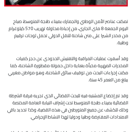
تمكنت عناصر الأمن الوطني والجمارك بميناء طنجة المتوسط، صباح
اليوم الجمعة 8 ماي الجاري، من إحباط محاولة تهريب 570 كيلوغرام
من مخدر الشيرا على متن شاحنة للنقل الدولي تحمل لوحات ترقيم
وطنية.
وقد أسفرت عمليات المراقبة والتفتيش الحدودي عن حجز كميات
المخدرات المهربة مخبأة بعناية داخل حمولة مقطورة الشاحنة، كما
مكنت إجراءات البحث من توقيف سائق الشاحنة، وهو مواطن مغربي
يبلغ من العمر 45 سنة.
وقد تم إخضاع المشتبه فيه للبحث القضائي الذي تجريه فرقة الشرطة
القضائية بميناء طنجة المتوسط تحت إشراف النيابة العامة المختصة
وذلك للكشف عن جميع المتورطين في هذه القضية، وكذا تحديد باقي
الامتدادات المفترضة وطنيا ودوليا لهذا النشاط الإجرامي.