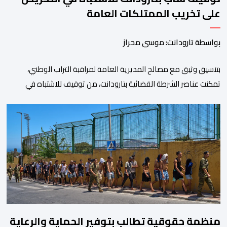
على تخريب الممتلكات العامة
بواسطة تارودانت: موسى محراز
بتنسيق وثيق مع مصالح المديرية العامة لمراقبة التراب الوطني،
تمكنت عناصر الشرطة القضائية بتارودانت، من توقيف للاشتباه في
تورطه في أفعال مرتبطة بالدعوة إلى ارتكاب أعمال تخريبية واستهداف
ممتلكات الدولة، وذلك على خلفية دعوات للاحتجاج جرى تداولها عبر
مواقع التواصل الاجتماعي تحت اسم ما بات يعرف بـ” Genz212
“.وبحسب المعطيات المتوفرة، جاء توقيف المعني بالأمر […]
منظمة حقوقية تطالب بتوفير الحماية والرعاية