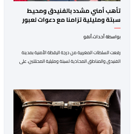
تأهب أمني مشدد بالفنيدق ومحيط
سبتة ومليلية تزامنا مع دعوات لعبور
جماعي
بواسطة أحداث.أنفو
رفعت السلطات المغربية من درجة اليقظة الأمنية بمدينة
الفنيدق والمناطق المحاذية لسبتة ومليلية المحتلتين، على
خلفية تداول دعوات عبر منصات التواصل الاجتماعي تحث
على تنفيذ محاولة جماعية جديدة للوصول إلى المدينتين يوم
15 غشت الجاري. وعرفت المناطق الشمالية خلال الساعات
الأخيرة انتشارا أمنيا مكثفا، خاصة بالمحاور الطرقية المؤدية
إلى الفنيدق، حيث جرى تعزيز الدوريات وإقامة […]