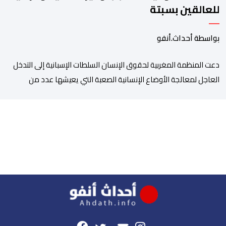
للعالقين بسبتة
بواسطة أحداث.أنفو
دعت المنظمة المغربية لحقوق الإنسان السلطات الإسبانية إلى التدخل
العاجل لمعالجة الأوضاع الإنسانية الصعبة التي يعيشها عدد من
المواطنين والمواطنات المغاربة العالقين بمدينة سبتة المحتلة، من
بينهم أطفال وقاصرون وقاصرات، في ظل نقص حاد في الغذاء والماء
وغياب المأوى، وما يرافق ذلك من مخاطر على سلامتهم الجسدية
والنفسية. وقالت المنظمة إن عددا من العالقين يعيشون […]