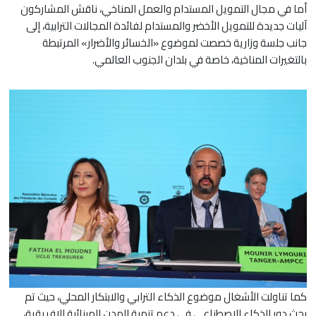
أما في مجال التمويل المستدام والعمل المناخي، ناقش المشاركون
آليات جديدة للتمويل الأخضر والمستدام لفائدة المجالات الترابية، إلى
جانب جلسة وزارية خصصت لموضوع «الخسائر والأضرار» المرتبطة
بالتغيرات المناخية، خاصة في بلدان الجنوب العالمي.
كما تناولت الأشغال موضوع الذكاء الترابي والابتكار المحلي، حيث تم
بحث دور الذكاء الاصطناعي في دعم تنمية المدن المينائية الإفريقية،