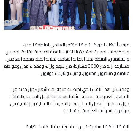
عرفت أشغال الدورة الثامنة للمؤتمر العالمي لمنظمة المدن
والحكومات المحلية المتحدة (CGLU) – القمة العالمية للقادة المحليين
والإقليميين، المنظم تحت الرعاية السامية لجلالة الملك محمد السادس،
مشاركة أزيد من 3000 مشاركا، من بينهم وزراء، وعمداء مدن وعواصم
عالمية و منتخبون محليون، وخبراء وشركاء دوليون.
وقد شكل هذا اللقاء الذي احتضنته طنجة تحت شعار «جيل جديد من
المرافق العمومية المحلية الشاملة»، فرصة لتبادل التجارب والنقاش
حول مستقبل العمل المحلي ودور الحكومات المحلية والإقليمية في
مواجهة التحولات العالمية المتسارعة.
الرؤية الملكية السامية: توجهات استراتيجية للحكامة الترابية