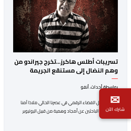
تسريبات أطلس هاكرز…تخرج جيراندو من
وهم النضال إلى مستنقع الجريمة
المنظمة
بواسطة أحداث. أنفو
✉
لطالما شكل الفضاء الرقمي في عصرنا الحالي ملاذا آمنا
شترك الآن
للعديد من الباحثين عن أمجاد وهمية من قبيل اليوتيوبر
النصاب هشام جيراندو، حيث وفرت له منصات التواصل
الاجتماعي منصة مثالية لارتداء قفازات النظافة وادعاء