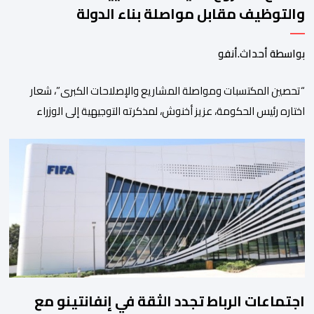
والتوظيف مقابل مواصلة بناء الدولة
الاجتماعية والاستثمار
بواسطة أحداث.أنفو
“تحصين المكتسبات ومواصلة المشاريع والإصلاحات الكبرى”، شعار
اختاره رئيس الحكومة، عزيز أخنوش، لمذكرته التوجيهية إلى الوزراء
وكتاب الدولة بخصوص إعداد مشروع قانون مالية 2027 أي آخر
مشروع من نوعه في ظل ولايته الحكومية. هذه الرسالة التأطيرية
ارتكزت على 4 أولويات، كما حملت ألحت على ضرورة عقلنة نفقات
التسيير، بل وتقييد التوظيف إلا في حالة الضرورة. […]
اجتماعات الرباط تجدد الثقة في إنفانتينو مع