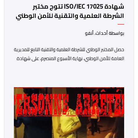
شهادة ISO/IEC 17025 تتوج مختبر
الشرطة العلمية والتقنية للأمن الوطني
في مختلف الخبرات الجنائية
بواسطة أحداث. أنفو
حصل المختبر الوطني للشرطة العلمية والتقنية التابع للمديرية
العامة للأمن الوطني، نهاية الأسبوع المنصرم، على شهادة
الاعتماد والمطابقة والجودة بالمعيار الدولي “ISO/CEI
17025″، وذلك في مختلف التخصصات والخبرات الشرعية، بما
فيها فروع البيولوجيا والكيمياء، وتدقيق وفحص الوثائق،
والحرائق والمتفجرات، وكذا الآثار الرقمية والمخدرات والمواد
السمومية.وكانت المنظمة الأمريكية للاعتماد والتقييس
″The ANSI National Accreditation Board″، المختصة […]