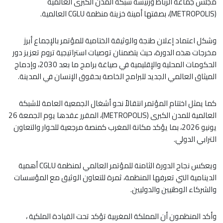
مجلس جماعة الرباط ورئيسة شبكة المدن الكبرى العالمية
(METROPOLIS)، بصفتها أمينة خزينة منظمة CGLU العالمية.
وشكل اعتماد إعلان طنجة والوثيقة الختامية للمؤتمر بالإجماع أبرز
مخرجات هذه الدورة، حيث يتضمنان توصيات استراتيجية تروم تعزيز دور
الحكومات المحلية والإقليمية في صياغة برامج ما بعد 2030، وإدماج
الميثاق العالمي الجديد للبرامج الخاصة بحقوق الإنسان في المدينة.
كما يمثل اختتام المؤتمر انتقالاً نحو أشغال الجمعية العامة للشبكة
العالمية للمدن الكبرى (METROPOLIS)، المقرر عقدها يوم الجمعة 26
يونيو 2026، بما يؤكد مكانة المغرب كمنصة مرجعية للحوار والتعاون
الترابي الدولي.
ويعكس نجاح الدورة الثامنة للمؤتمر العالمي لمنظمة CGLU أهمية
الدينامية التي تعرفها المنظمة، ثمرة للتعاون الوثيق مع المؤسسات
والشركاء الوطنيين والدوليين.
وأكد المنظمون أن المملكة المغربية تؤكد تحت القيادة الملكية ،