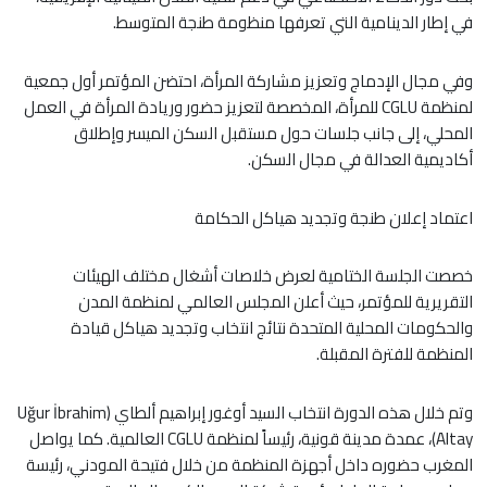
في إطار الدينامية التي تعرفها منظومة طنجة المتوسط.
وفي مجال الإدماج وتعزيز مشاركة المرأة، احتضن المؤتمر أول جمعية
لمنظمة CGLU للمرأة، المخصصة لتعزيز حضور وريادة المرأة في العمل
المحلي، إلى جانب جلسات حول مستقبل السكن الميسر وإطلاق
أكاديمية العدالة في مجال السكن.
اعتماد إعلان طنجة وتجديد هياكل الحكامة
خصصت الجلسة الختامية لعرض خلاصات أشغال مختلف الهيئات
التقريرية للمؤتمر، حيث أعلن المجلس العالمي لمنظمة المدن
والحكومات المحلية المتحدة نتائج انتخاب وتجديد هياكل قيادة
المنظمة للفترة المقبلة.
وتم خلال هذه الدورة انتخاب السيد أوغور إبراهيم ألطاي (Uğur İbrahim
Altay)، عمدة مدينة قونية، رئيساً لمنظمة CGLU العالمية. كما يواصل
المغرب حضوره داخل أجهزة المنظمة من خلال فتيحة المودني، رئيسة