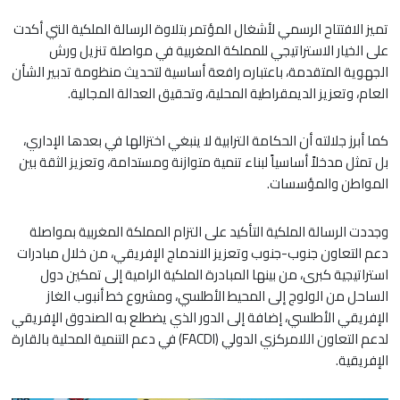
تميز الافتتاح الرسمي لأشغال المؤتمر بتلاوة الرسالة الملكية التي أكدت
على الخيار الاستراتيجي للمملكة المغربية في مواصلة تنزيل ورش
الجهوية المتقدمة، باعتباره رافعة أساسية لتحديث منظومة تدبير الشأن
العام، وتعزيز الديمقراطية المحلية، وتحقيق العدالة المجالية.
كما أبرز جلالته أن الحكامة الترابية لا ينبغي اختزالها في بعدها الإداري،
بل تمثل مدخلاً أساسياً لبناء تنمية متوازنة ومستدامة، وتعزيز الثقة بين
المواطن والمؤسسات.
وجددت الرسالة الملكية التأكيد على التزام المملكة المغربية بمواصلة
دعم التعاون جنوب-جنوب وتعزيز الاندماج الإفريقي، من خلال مبادرات
استراتيجية كبرى، من بينها المبادرة الملكية الرامية إلى تمكين دول
الساحل من الولوج إلى المحيط الأطلسي، ومشروع خط أنبوب الغاز
الإفريقي الأطلسي، إضافة إلى الدور الذي يضطلع به الصندوق الإفريقي
لدعم التعاون اللامركزي الدولي (FACDI) في دعم التنمية المحلية بالقارة
الإفريقية.