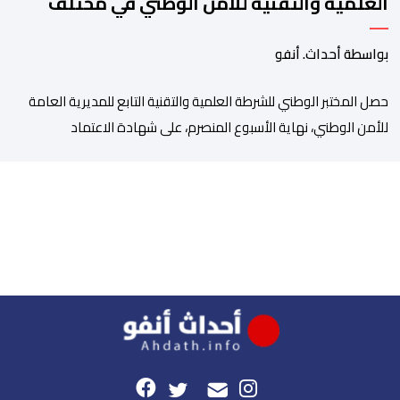
العلمية والتقنية للأمن الوطني في مختلف
الخبرات الجنائية
بواسطة أحداث. أنفو
حصل المختبر الوطني للشرطة العلمية والتقنية التابع للمديرية العامة
للأمن الوطني، نهاية الأسبوع المنصرم، على شهادة الاعتماد
والمطابقة والجودة بالمعيار الدولي “ISO/CEI 17025″، وذلك في
مختلف التخصصات والخبرات الشرعية، بما فيها فروع البيولوجيا والكيمياء،
وتدقيق وفحص الوثائق، والحرائق والمتفجرات، وكذا الآثار الرقمية
والمخدرات والمواد السمومية.وكانت المنظمة الأمريكية للاعتماد
والتقييس ″The ANSI National Accreditation Board″، المختصة […]