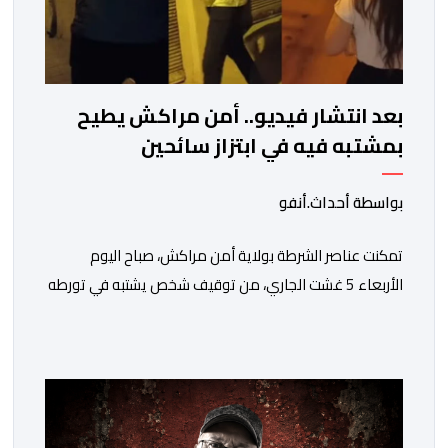
بعد انتشار فيديو.. أمن مراكش يطيح
بمشتبه فيه في ابتزاز سائحين
بواسطة أحداث.أنفو
تمكنت عناصر الشرطة بولاية أمن مراكش، صباح اليوم
الأربعاء 5 غشت الجاري، من توقيف شخص يشتبه في تورطه
في قضية تتعلق بالابتزاز وممارسة الإرشاد السياحي بدون
رخصة. وكان المشتبه فيه قد عرّض سائحين أجنبيين للابتزاز
بالمدينة العتيقة بمراكش، وطالبهما بمبلغ مالي غير مستحق
بدعوى ممارسة نشاط مرتبط بالإرشاد السياحي بدون رخصة،
وهي الأفعال الإجرامية التي […]