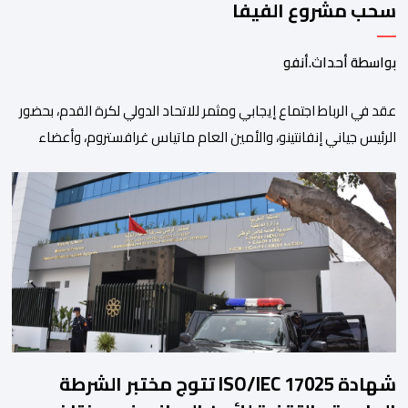
سحب مشروع الفيفا
بواسطة أحداث.أنفو
عقد في الرباط اجتماع إيجابي ومثمر للاتحاد الدولي لكرة القدم، بحضور
الرئيس جياني إنفانتينو، والأمين العام ماتياس غرافستروم، وأعضاء
مجلس إدارة الفيفا، لمناقشة التطورات الأخيرة وضمان تطوير آليات
العمل الداخلي. ​وشهد اللقاء تجديد الثقة المتبادلة بين القيادة التنفيذية
للاتحاد، حيث أكد المجتمعون دعمهم الكامل للرئيس إنفانتينو باعتباره
المسؤول الوحيد المباشر والمنتخب من قِبل 211 اتحادا […]
شهادة ISO/IEC 17025 تتوج مختبر الشرطة