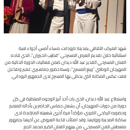
شهد المركب الثقافي بمدينة تارودانت، مساء أمس، أجواء فنية
استثنائية خلال تقديم العرض المسرحي “قطيب الخيزران”، الذي قاده
الفنان المسرحي القدير عبد الله ديدان ضمن فعاليات الدورة الحالية من
المهرجان الوطني “ربيع المسرح”، وسط حضور جماهيري غفير وتفاعل
لافت عكس المكانة التي يحظى بها المسرح لدى الجمهور الروداني.
واستطاع عبد الله ديدان، الذي بات أحد أبرز الوجوه المنتظرة في كل
دورة من دورات المهرجان، أن يشعل حماس الحاضرين بأدائه المتميز
وحضوره الركحي القوي، مؤكداً مرة أخرى شعبيته المتزايدة لدى
ساكنة المدينة وزوارها. وقد امتلأت قاعة العروض عن آخرها بجمهور
متعطش للفن المسرحي، من بينهم الفنان الكبير محمد الجم