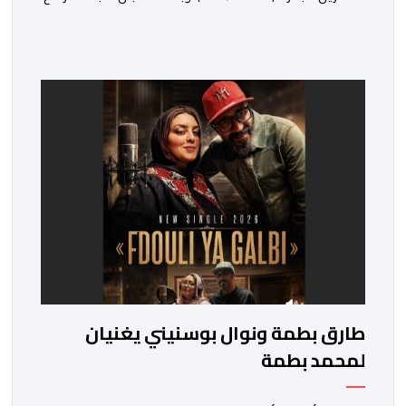
إلكترونياً اعتباراً من اليوم وحتى 31 دجنبر 2026. وقال بلاغ
صحافي إن هذه الدوة تكتسب أهمية خاصة لتزامنها مع
مرور عشرين عاماً على انطلاق الجائزة، وتشهد للمرة الأولى
استحداث فئة “الابتكار والذكاء الاصطناعي في التعليم”، إلى
جانب طرح 10 مجالات […]
طارق بطمة ونوال بوسنيني يغنيان
لمحمد بطمة