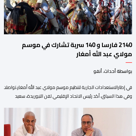
2140 فارسا و 140 سربة تشارك في موسم
مولاي عبد الله أمغار
بواسطة أحداث. أنفو
في إطارالاستعدادات الجارية لتنظيم موسم مولاي عبد الله أمغار،تواصلت 
وفي هذا السياق، أكد رئيس الاتحاد الإقليمي لفن التبوريدة، سعيد
ولم تخل هذه الدورة من مؤشرات إيجابية على مستوى تنوعالمشاركة، حيث 
وتبرز هذه الأرقام الحجم الكبير الذي باتت تعرفه تظاهرةالتبوريدة خلال 
ومن المرتقب أن تعرف فعاليات الموسم إقبالا جماهيريا