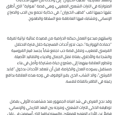
المتوارثة في التراث الشعبي المغربي، وهي قصة “هوارة” التي أطلق
عليها حبيبها لقب “قطيب الخيزران”، في حكاية تجمع بين الحب والصراع
الإنساني وتتشابك فيها العاطفة مع السلطة والطموح.
واستلهم مبدعو العمل حبكته الدرامية من قصيدة غنائية تراثية لفرقة
“حمادة الهوارية”، حيث تدور أحداث المسرحية خلال فترة الاحتلال
الفرنسي للمغرب، وتنقل قصة حب تجمع شاباً يجسد قيم الفروسية
والشجاعة والأخلاق، بفتاة تمثل الجمال والحياء والتقاليد الأصيلة.
وتتطور العلاقة بينهما إلى مشروع حياة مشتركة وأمل في بناء
مستقبل يسوده العدل والكرامة، قبل أن تتعقد الأحداث بدخول “قايد
القرشي”، والد الشاب، الذي يقرر الوقوف في وجه هذه العلاقة بدافع
رغبته في الظفر بالفتاة لنفسه.
وقد نجح العرض في شد انتباه الجمهور منذ مشاهده الأولى، بفضل
توظيفه الذكي للتراث الشعبي، ومزجه بين البعد التاريخي والإنساني،
فضلاً عن الأداء المتميز للممثلين والسينوغرافيا التي أسهمت في نقل