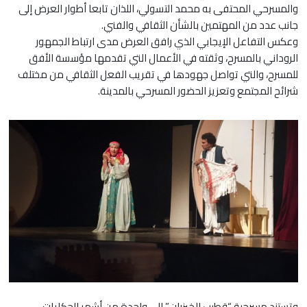
والمسرحي المحتفى به محمد التسولي، اللذان تابعا أطوار العرض إلى
جانب عدد من المهتمين بالشأن الثقافي والفني.
وعكس التفاعل الإيجابي الذي رافق العرض مدى ارتباط الجمهور
الروداني بالمسرح، وثقته في الأعمال التي تقدمها مؤسسة الأفق
للمسرح، والتي تواصل جهودها في تقريب الفعل الثقافي من مختلف
شرائح المجتمع وتعزيز الحضور المسرحي بالمدينة.
وتستند مسرحية “قطيب الخيزران” إلى واحدة من أشهر الحكايات