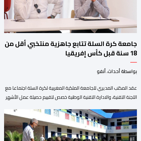
واسعا،في ظل الشغف الكبير الذي يحظى به فن التبوريدة، باعتبارهأحد أبرز م
جامعة كرة السلة تتابع جاهزية منتخبي أقل من
18 سنة قبل كأس إفريقيا
بواسطة أحداث. أنفو
عقد المكتب المديري للجامعة الملكية المغربية لكرة السلة اجتماعا مع
اللجنة التقنية، والادارة التقنية الوطنية خصص لتقييم حصيلة عمل الأشهر
الثلاثة الماضية، والوقوف على مختلف المحطات التي شهدتها
المنتخبات الوطنية خلال الفترة الأخيرة. وشهد الاجتماع تقديم عرض
مفصل حول مشاركة المنتخبين الوطنيين لأقل من 18 سنة، إناثا وذكورا،
من طرف اللجنة التقنية التي واكبت كل […]