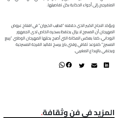
المتفرجين إلى أجواء الحكاية بكل تفاصيلها.
ويؤكد النجاح الكبير الذي حققته “قطيب الخيزران” في افتتاح عروض
المهرجان أن المسرح لا يزال يحتفظ بسحره الخاص لدى الجمهور
الروداني، كما يعكس المكانة التي أصبح يحتلها المهرجان الوطني “ربيع
المسرح” كموعد ثقافي وفني بارز يرسخ تقاليد الفرجة المسرحية
ويحتفي بالإبداع المغربي.
المزيد في فن وثقافة