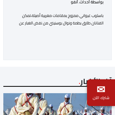
بواسطة أحداث. أنفو
باسلوب غيواني ممزوج بمقامات مغربية أصيلة،تمكن
الفنانان طارق بطمة ونوال بوسنيني من نفض الغبار عن
زجلية جميلة،كتبها ولحنها المرحوم محمد بطمة ،احد اعمدة
مجموعة لمشاهب الشهيرة. الاغنية بعنوان ” فضولي
ياقلبي” ،قام بتوزيعها اسامة باهي،باسلوب سلس وبسيط،
متحكما في الجمل الموسيقية والانتقالات الجميلة..استطاع
الفنانان طارق بطمة ونوال بوسنيني أن يعطيا روحا فريدة
لهذه الاغنية,بفضل أدا […]
آخر الأخبار
✉
شترك الآن