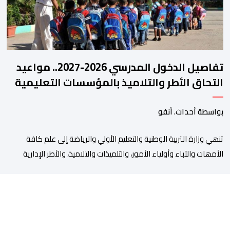
تفاصيل الدخول المدرسي 2026-2027.. مواعيد
التحاق الأطر والتلاميذ بالمؤسسات التعليمية
بواسطة أحداث. أنفو
تنھي وزارة التربیة الوطنیة والتعلیم الأولي والریاضة إلى علم كافة
الأمھات والآباء وأولیاء الأمور، والتلمیذات والتلامیذ، والأطر الإداریة
والتربویة وإلى الرأي العام الوطني، أن الدخول المدرسي لسنة 2026-
2027 سیتم في موعده الرسمي المحدد سلفا طبقا لمقتضیات المقرر
الوزاري رقم 047.26 الصادر بتاریخ 3 یولیوز 2026 بشأن تنظیم السنة
الدراسیة. وأوضحت الوزارة، في بلاغ، أن أطر […]