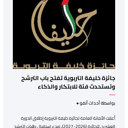
وتبرز هذه الأرقام الحجم الكبير الذي باتت تعرفه تظاهرةالتبوريدة 
ومن المرتقب أن تعرف فعاليات الموسم إقبالا جماهيريا
واسعا،في ظل الشغف الكبير الذي يحظى به فن التبوريدة، باعتبارهأحد أ
جائزة خليفة التربوية تفتح باب الترشح
وتستحدث فئة للابتكار والذكاء
الاصطناعي
بواسطة أحداث أنفو ●
أعلنت الأمانة العامة لجائزة خليفة التربوية إطلاق الدورة
العشرين للجائزة (2026-2027)، وبدء استقبال طلبات الترشح