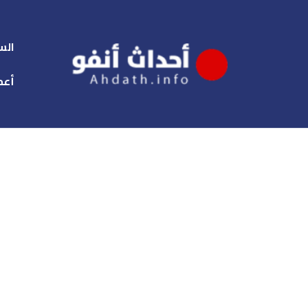
الس
أعم