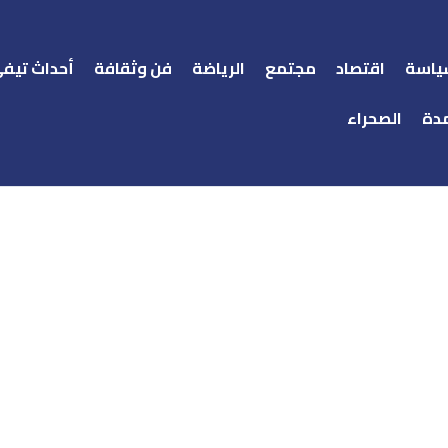
ياسة
اقتصاد
مجتمع
الرياضة
فن وثقافة
أحداث تيف
دة
الصحراء