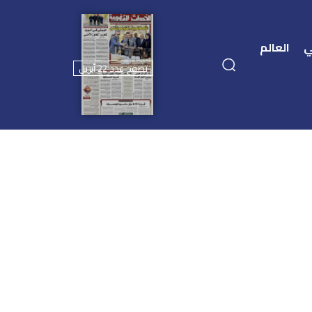
ي
العالم
تصفح عدد 22 أبريل