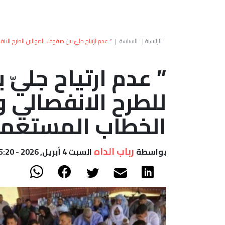
الرئيسية
|
السياسة
|
” عدم ارتياح جليّ بين صفوف الموالين للطرح الا
” عدم ارتياح جليّ
للطرح الانفصالي و
الخطاب المستعم
رباب الداه
بواسطة
السبت 4 أبريل, 2026 - 15:20