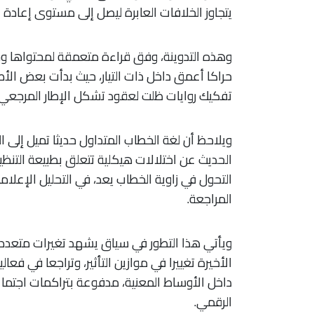
يتجاوز الخلافات العابرة ليصل إلى مستوى إعادة ا
وهذه التدوينة، وفق قراءة متعمقة لمحتواها وس
حراكا أعمق داخل ذات التيار، حيث بدأت بعض الأص
تفكيك روايات ظلت لعقود تشكل الإطار المرجعي ل
ويلاحظ أن لغة الخطاب المتداول حديثا تميل إلى ال
الحديث عن اختلالات هيكلية تتعلق بطبيعة التنظيم
التحول في زاوية الخطاب يعد، في التحليل الإعلام
المراجعة.
ويأتي هذا التطور في سياق يشهد تغيرات متعدد
الأخيرة تغييرا في موازين التأثير، وتراجعا في ف
داخل الأوساط المعنية، مدفوعة بتراكمات اجتماع
الرقمي.