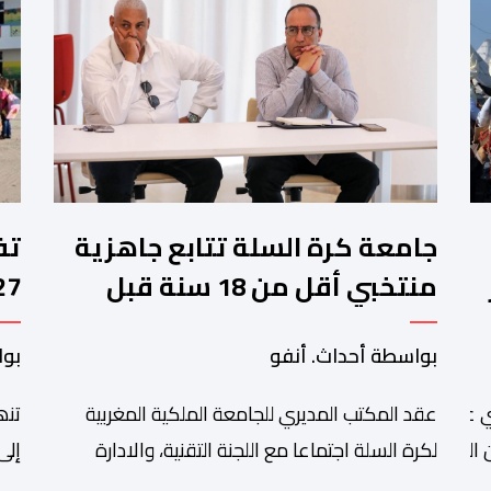
جامعة كرة السلة تتابع جاهزية
منتخبي أقل من 18 سنة قبل
كأس إفريقيا
وا
بواسطة أحداث. أنفو
بوا
عقد المكتب المديري للجامعة الملكية المغربية
تنھ
 عبد الله أمغار،تواصلت عملية إحصاء السربات المشاركة في واحد
التبوريدة،
لكرة السلة اجتماعا مع اللجنة التقنية، والادارة
إلى
التقنية الوطنية خصص لتقييم حصيلة عمل الأشهر
وال