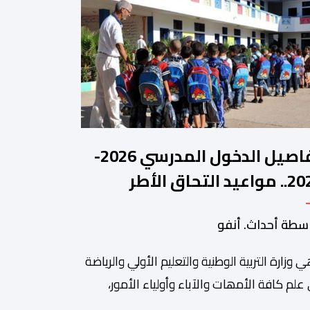
تفاصيل الدخول المدرسي 2026-
2027.. مواعيد التحاق الأطر
لتلاميذ بالمؤسسات التعليمية
سطة أحداث. أنفو
ي وزارة التربیة الوطنیة والتعلیم الأولي والریاضة
ة من أبرزالتظاهرات التراثية بالمغرب، والتي تستقطب سنويا عشاق
 علم كافة الأمھات والآباء وأولیاء الأمور،
تلمیذات والتلامیذ، والأطر الإداریة والتربویة وإلى