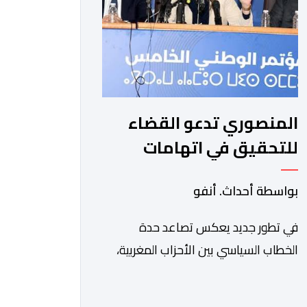
وجمهورية كوت ديفوار، بحكم […]
المنصوري تدعو القضاء
للتحقيق في اتهامات
بنكيران لـ" البام " بـ " حزب
بواسطة أحداث. أنفو
المخدرات "
في تطور جديد يعكس تصاعد حدة
الخطاب السياسي بين الأحزاب المغربية،
دخلت القيادية بحزب الأصالة والمعاصرة،
فاطمة الزهراء المنصوري، على خط