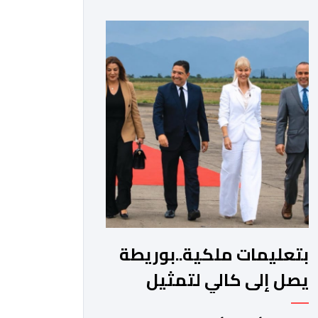
المواجهة مع الأمين العام السابق لحزب
العدالة والتنمية، عبد الإله بنكيران، على
خلفية اتهامات سبق أن وجهها هذا
الأخير إلى حزب ” البام ” وربطه بملف
المخدرات.المنصوري أكدت أن بنكيران ” ما
غير اليوم […]
بتعليمات ملكية..بوريطة
يصل إلى كالي لتمثيل
جلالة الملك في حفل