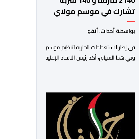
2140 فارسا و 140 سربة
تشارك في موسم مولاي
عبد الله أمغار
بواسطة أحداث. أنفو
في إطارالاستعدادات الجارية لتنظيم موسم مولاي عبد الله أمغا
وفي هذا السياق، أكد رئيس الاتحاد الإقليمي لفن التبوريدة،
سعيد
ولم تخل هذه الدورة من مؤشرات إيجابية على مستوى تنوعالمشا
وتبرز هذه الأرقام الحجم الكبير الذي باتت تعرفه تظاهرةالتبور
ومن المرتقب أن تعرف فعاليات الموسم إقبالا
جماهيريا
واسعا،في ظل الشغف الكبير الذي يحظى به فن التبوريدة، باعتبارهأ