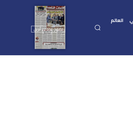
ي
العالم
تصفح عدد 22 أبريل