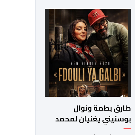
2026. وقال بلاغ صحافي إن هذه الدوة
تكتسب أهمية خاصة لتزامنها مع مرور
عشرين عاماً على انطلاق الجائزة، وتشهد
للمرة الأولى استحداث فئة “الابتكار
والذكاء الاصطناعي في التعليم”، إلى
جانب طرح 10 مجالات […]
طارق بطمة ونوال
بوسنيني يغنيان لمحمد
بطمة