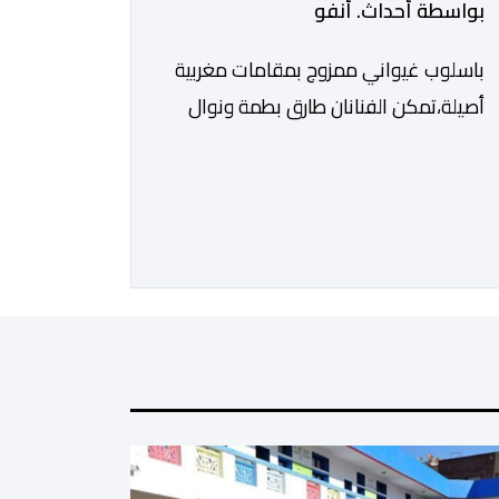
بواسطة أحداث. أنفو
باسلوب غيواني ممزوج بمقامات مغربية
أصيلة،تمكن الفنانان طارق بطمة ونوال
بوسنيني من نفض الغبار عن زجلية
جميلة،كتبها ولحنها المرحوم محمد بطمة
،احد اعمدة مجموعة لمشاهب الشهيرة.
الاغنية بعنوان ” فضولي ياقلبي” ،قام
بتوزيعها اسامة باهي،باسلوب سلس
وبسيط، متحكما في الجمل الموسيقية
والانتقالات الجميلة..استطاع الفنانان
طارق بطمة ونوال بوسنيني أن يعطيا روحا
فريدة لهذه الاغنية,بفضل أدا […]