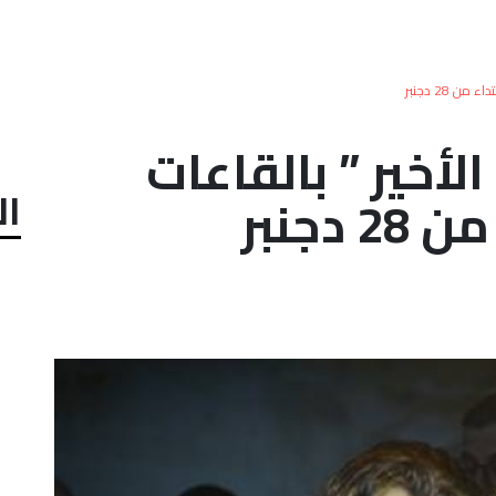
ن 28 دجنبر
لأخير ” بالقاعات
ال
دجنبر