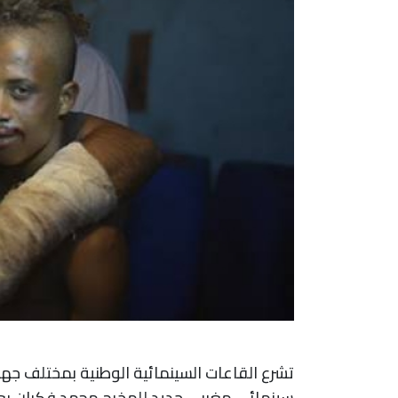
سينمائي مغربي جديد للمخرج محمد فكران بعنوان