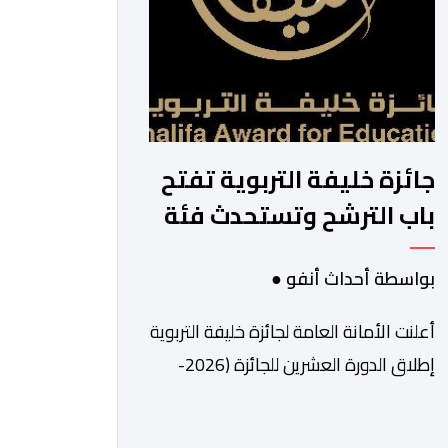
جائزة خليفة التربوية تفتح
باب الترشح وتستحدث فئة
للابتكار والذكاء
بواسطة أحداث أنفو ●
الاصطناعي
أعلنت الأمانة العامة لجائزة خليفة التربوية
إطلاق الدورة العشرين للجائزة (2026-
2027)، وبدء استقبال طلبات الترشح
إلكترونياً اعتباراً من اليوم وحتى 31 دجنبر