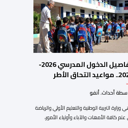
تفاصيل الدخول المدرسي 2026-
2027.. مواعيد التحاق الأطر
لتلاميذ بالمؤسسات التعليمية
سطة أحداث. أنفو
ي وزارة التربیة الوطنیة والتعلیم الأولي والریاضة
ة من أبرزالتظاهرات التراثية بالمغرب، والتي تستقطب سنويا عشاق
 علم كافة الأمھات والآباء وأولیاء الأمور،
تلمیذات والتلامیذ، والأطر الإداریة والتربویة وإلى