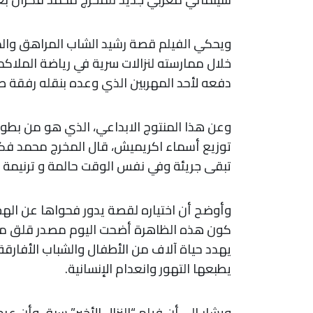
ويحكي الفيلم قصة رشيد الشاب المراهق وال
خلال ممارسته لنزالات سرية في رياضة الملا
دفعه لأحد المهربين الذي وعده بنقله رفقة صدي
وعن هذا المنتوج الابداعي، الذي هو من بطولة
توزيع أسماء اكريميش، قال المخرج محمد فكر
تبقى جريئة وفي نفس الوقت حالمة و ترنيمة ل
وأوضح أن اختياره لقصة يدور فحواها عن الهج
كون هذه الظاهرة أضحت اليوم مصدر قلق مهم 
يهدد حياة آلاف من الأطفال والشباب الأفارق
يطبعها التهور وانعدام الإنسانية.
ويشار إلى أن فيلم “النزال الأخير” سبق وأن