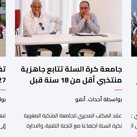
جامعة كرة السلة تتابع جاهزية
منتخبي أقل من 18 سنة قبل
كأس إفريقيا
وا
بواسطة أحداث. أنفو
بوا
عقد المكتب المديري للجامعة الملكية المغربية
تنھ
 عبد الله أمغار،تواصلت عملية إحصاء السربات المشاركة في واحد
التبوريدة،
لكرة السلة اجتماعا مع اللجنة التقنية، والادارة
إلى
التقنية الوطنية خصص لتقييم حصيلة عمل الأشهر
وال