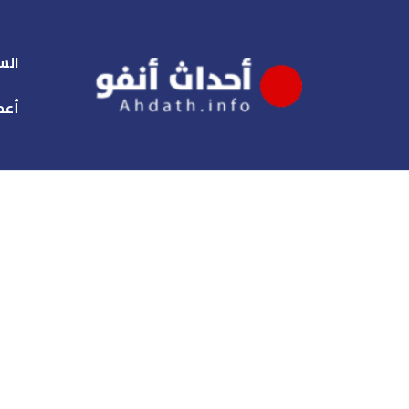
الس
أعم