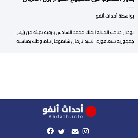
بواسطة أحداث.أنفو
توصل صاحب الجلالة الملك محمد السادس ببرقية تهنئة من رئيس
جمهورية سنغافورة، السيد ثارمان شانموغاراتنام، وذلك بمناسبة
الذكرى السابعة والعشرين لتربع جلالته على عرش أسلافه المنعمين.
وأعرب السيد شانموغاراتنام، في هذه البرقية، باسم الشعب
السنغافوري، عن أحر تهانئه وأطيب متمنياته بموفور الصحة ومزيد من
التوفيق لجلالة الملك، وللشعب المغربي بمزيد من السلام والازدهار.
وأشاد الرئيس […]