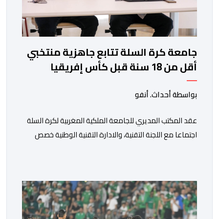
جامعة كرة السلة تتابع جاهزية منتخبي
أقل من 18 سنة قبل كأس إفريقيا
بواسطة أحداث. أنفو
عقد المكتب المديري للجامعة الملكية المغربية لكرة السلة
اجتماعا مع اللجنة التقنية، والادارة التقنية الوطنية خصص
لتقييم حصيلة عمل الأشهر الثلاثة الماضية، والوقوف على
مختلف المحطات التي شهدتها المنتخبات الوطنية خلال
الفترة الأخيرة. وشهد الاجتماع تقديم عرض مفصل حول
مشاركة المنتخبين الوطنيين لأقل من 18 سنة، إناثا وذكورا،
من طرف اللجنة التقنية التي واكبت كل […]