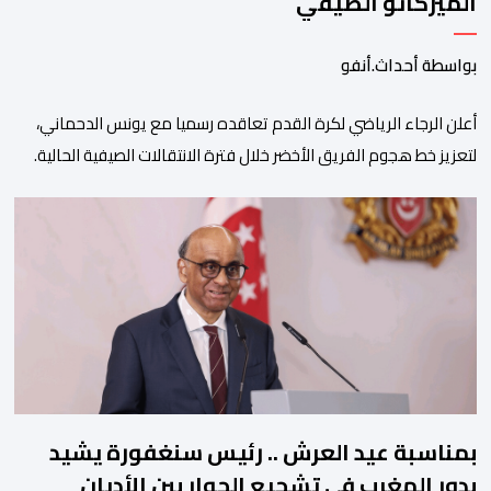
الميركاتو الصيفي
بواسطة أحداث.أنفو
أعلن الرجاء الرياضي لكرة القدم تعاقده رسميا مع يونس الدحماني،
لتعزيز خط هجوم الفريق الأخضر خلال فترة الانتقالات الصيفية الحالية. ​
ويمتد العقد الذي يربط الدحماني بالنسور لعدة سنوات حتى عام 2030،
حيث يعول عليه الطاقم التقني للرجاء لتقديم الإضافة المرجوة في
المسابقات المحلية والقارية المقبلة. ​وجاء هذا التعاقد بعد أداء لافت
قدمه اللاعب برفقة اتحاد […]
بمناسبة عيد العرش .. رئيس سنغفورة يشيد
بدور المغرب في تشجيع الحوار بين الأديان