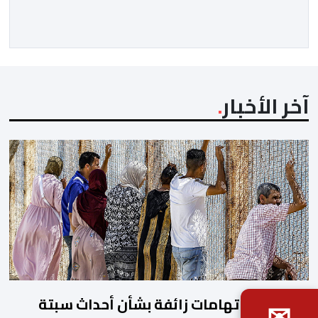
ووسط القارة. ​وسيكون نادي الرجاء الرياضي على موعد مع
مواجهة المتأهل من المباراة التي تجمع بين إيل كانيمي
واريورز النيجيري ونادي أوديب ممثل […]
آخر الأخبار
العرائش.. اتهامات زائفة بشأن أحداث سبتة
✉