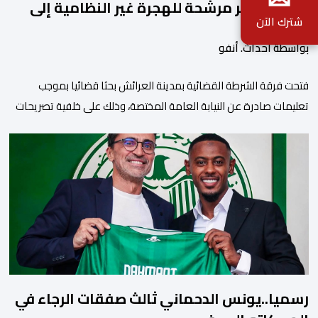
المحتلة تجر مرشحة للهجرة غير النظامية إلى
شترك الآن
القضاء
بواسطة أحداث. أنفو
فتحت فرقة الشرطة القضائية بمدينة العرائش بحثا قضائيا بموجب
تعليمات صادرة عن النيابة العامة المختصة، وذلك على خلفية تصريحات
واتهامات زائفة أدلت بها مرشحة للهجرة السرية لموقع إخباري وطني،
وأعادت تداولها حسابات على شبكات التواصل الاجتماعي. وكانت
السيدة المذكورة قد صرحت بمعطيات مضللة، واتهامات كيدية، تدعي
فيها بأن جهات رسمية هي من فتحت الحدود في […]
رسميا..يونس الدحماني ثالث صفقات الرجاء في