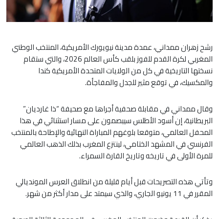
رشح زهران ممداني، عمدة مدينة نيويورك الأمريكية، المنتخب الوطني
المغربي لكرة القدم للفوز بلقب كأس العالم 2026، والتي ستقام
نسختها التاريخية في كل من الولايات المتحدة الأمريكية كندا
والمكسيك، ​في توقع مثير للجدل والمفاجأة.
​وقال ممداني في مقابلة صحفية أجراها مع صحيفة “ذا غارديان”
البريطانية، إن أسود الأطلس سيبصمون على مسار استثنائي في هذا
المحفل العالمي، متوقعا بلوغهم المباراة النهائية والإطاحة بالمنتخب
الفرنسي في المشهد الختامي، لينتزع المغرب بذلك الذهب العالمي
للمرة الأولى في تاريخه وتاريخ القارة السمراء.
​وتأتي هذه التصريحات قبل أيام قليلة من انطلاق العرس المونديالي
المقرر في 11 يونيو الجاري، والذي سيمتد على مدار أكثر من شهر.