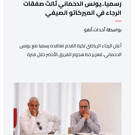
رسميا..يونس الدحماني ثالث صفقات
الرجاء في الميركاتو الصيفي
بواسطة أحداث.أنفو
أعلن الرجاء الرياضي لكرة القدم تعاقده رسميا مع يونس
الدحماني، لتعزيز خط هجوم الفريق الأخضر خلال فترة
الانتقالات الصيفية الحالية. ​ويمتد العقد الذي يربط الدحماني
بالنسور لعدة سنوات حتى عام 2030، حيث يعول عليه
الطاقم التقني للرجاء لتقديم الإضافة المرجوة في
المسابقات المحلية والقارية المقبلة. ​وجاء هذا التعاقد بعد
أداء لافت قدمه اللاعب برفقة اتحاد […]