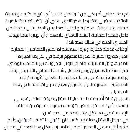
لم يجد صحافي أمريكي من “بوسطن غلوب” أي شيء يكتبه عن مباراة
المنتخب المغربي ونظيره السكوتلندي، سوى أن يرتكب تغريدة عنصرية
مقيتة، عبر “تويتر”، استكثر فيها على الصحافيين المغاربة أن يرددوا، من
داخل منصة الصحافة، النشيد الوطني لبلادهم، وأن يهتزوا فرحا بهدف
الصيباري المبكر في شباك سكوتلندا.
أوصاف قدحية خطيرة، ونبرة استعلائية لم تمس الصحافيين المغاربة
الذين حضروا المباراة، بقدر مامنحتهم الرغبة في تكرارها المباراة
المقبلة، وكل المباريات، مادام إظهار الفخر والاعتزاز بالمنتخب الوطني،
يثير حفيظة العنصريين ومن هم على شاكلة الصحافي الأمريكي إياه.
وبالمناسبة، ترددت على مسامعنا جمل استغراب كثيرة من عدد
الصحافيين المغاربة الذين يحضرون لتغطية مباريات منتخبنا في هذا
المونديال.
لا، بل إن قناة أمريكية طرحت علينا السؤال بصيغة استنكارية، وهي
تستغرب أن “بلدا مثل المغرب” (حسب تعبيرها) قادرة مؤسساته
الإعلامية على بعث كل هذا العدد من الصحافيين.
في دواخل السؤال جملة مسكوت عنها تقول لنا “كيف تتجرؤون، وأنتم
مجرد أفارقة، على الحضور المتميز والمشرف وبكل هذا العدد في محفل