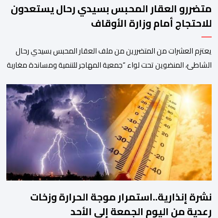
متضررو العقار المحبس بسيدي رحال يستعدون
للاحتجاج أمام وزارة الأوقاف
يعتزم العشرات من المتضررين من ملف العقار المحبس بسيدي رحال
الشاطئ، المنضوين تحت لواء “جمعية المهاجر للتنمية ومساندة مغاربة
العالم” إلى جانب جمعيات محلية أخرى، تنظيم وقفة احتجاجية سلمية
أمام الملحقة الإدارية لوزارة الأوقاف والشؤون الإسلامية بحي حسان
بالرباط، وذلك للمطالبة بتسوية هذا الملف الذي ظل عالقا لسنوات
طويلة وأثار استياء واسعا في صفوف أبناء […]
نشرة إنذارية..استمرار موجة الحرارة وزخات
رعدية من اليوم الجمعة إلى الأحد