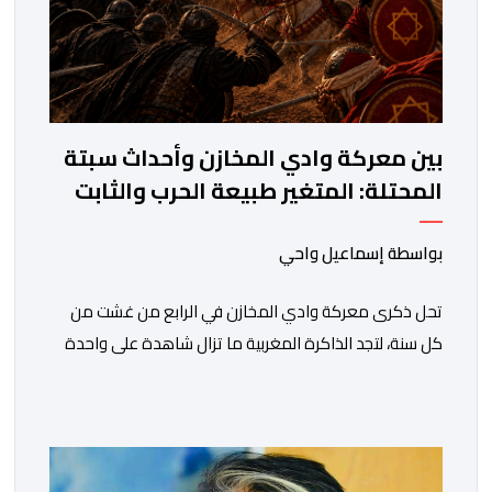
بين معركة وادي المخازن وأحداث سبتة
المحتلة: المتغير طبيعة الحرب والثابت
جدار الصد الوطني
بواسطة إسماعيل واحي
تحل ذكرى معركة وادي المخازن في الرابع من غشت من
كل سنة، لتجد الذاكرة المغربية ما تزال شاهدة على واحدة
من أعظم المحطات التاريخية للمملكة، بما كرسته منذ قرون
مضت من دروس استراتيجية لا تزال حاضرة حتى اليوم، وعلى
رأسها أن الطامعين في تدمير المغرب لا يتحركون إلا عندما
يجدون انقساما داخليا يمكن استغلاله. في […]