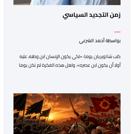
زمن التجديد السياسي
بواسطة أحمد الشرعي
كتب شاتوبريان يوما: «لكي يكون الإنسان ابن وطنه، عليه
أولا أن يكون ابن عصره». ولعل هذه الفكرة لم تكن يوما
أكثر راهنية مما هي عليه اليوم.يدخل المغرب مرحلة جديدة
من مساره التنموي، مسلحا برؤية واضحة وطموحات كبيرة.
فمنذ أكثر من عقدين، وبقيادة صاحب الجلالة الملك محمد
السادس، شهدت المملكة تحولات عميقة على مختلف
المستويات.غير أن […]