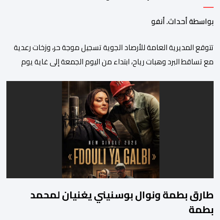
بواسطة أحداث. أنفو
تتوقع المديرية العامة للأرصاد الجوية تسجيل موجة حر، وزخات رعدية
مع تساقط البرد وهبات رياح، ابتداء من اليوم الجمعة إلى غاية يوم
الأحد بعدد من مناطق المملكة. وأوضحت المديرية، في نشرة إنذارية
محينة من مستوى يقظة “برتقالي”، أنه من المرتقب تسجيل موجة حر،
من اليوم الجمعة إلى غاية يوم الأحد، مع درجات حرارة تتراوح ما […]
طارق بطمة ونوال بوسنيني يغنيان لمحمد
بطمة