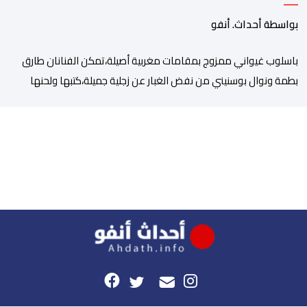
بواسطة أحداث. أنفو
باسلوب غيواني ممزوج بمقامات مغربية أصيلة،تمكن الفنانان طارق
بطمة ونوال بوسنيني من نفض الغبار عن زجلية جميلة،كتبها ولحنها
المرحوم محمد بطمة ،احد اعمدة مجموعة لمشاهب الشهيرة. الاغنية
بعنوان ” فضولي ياقلبي” ،قام بتوزيعها اسامة باهي،باسلوب سلس
وبسيط، متحكما في الجمل الموسيقية والانتقالات الجميلة..استطاع
الفنانان طارق بطمة ونوال بوسنيني أن يعطيا روحا فريدة لهذه
الاغنية,بفضل أدا […]