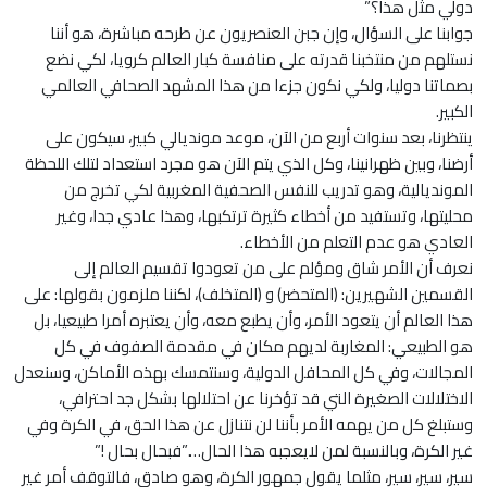
دولي مثل هذا؟”
جوابنا على السؤال، وإن جبن العنصريون عن طرحه مباشرة، هو أننا
نستلهم من منتخبنا قدرته على منافسة كبار العالم كرويا، لكي نضع
بصماتنا دوليا، ولكي نكون جزءا من هذا المشهد الصحافي العالمي
الكبير.
ينتظرنا، بعد سنوات أربع من الآن، موعد مونديالي كبير، سيكون على
أرضنا، وبين ظهرانينا، وكل الذي يتم الآن هو مجرد استعداد لتلك اللحظة
المونديالية، وهو تدريب للنفس الصحفية المغربية لكي تخرج من
محليتها، وتستفيد من أخطاء كثيرة ترتكبها، وهذا عادي جدا، وغير
العادي هو عدم التعلم من الأخطاء.
نعرف أن الأمر شاق ومؤلم على من تعودوا تقسيم العالم إلى
القسمين الشهيرين: (المتحضر) و (المتخلف)، لكننا ملزمون بقولها: على
هذا العالم أن يتعود الأمر، وأن يطبع معه، وأن يعتبره أمرا طبيعيا، بل
هو الطبيعي: المغاربة لديهم مكان في مقدمة الصفوف في كل
المجالات، وفي كل المحافل الدولية، وسنتمسك بهذه الأماكن، وسنعدل
الاختلالات الصغيرة التي قد تؤخرنا عن احتلالها بشكل جد احترافي،
وستبلغ كل من يهمه الأمر بأننا لن نتنازل عن هذا الحق، في الكرة وفي
غير الكرة، وبالنسبة لمن لايعجبه هذا الحال….”فبحال بحال !”
سير، سير، سير، مثلما يقول جمهور الكرة، وهو صادق، فالتوقف أمر غير