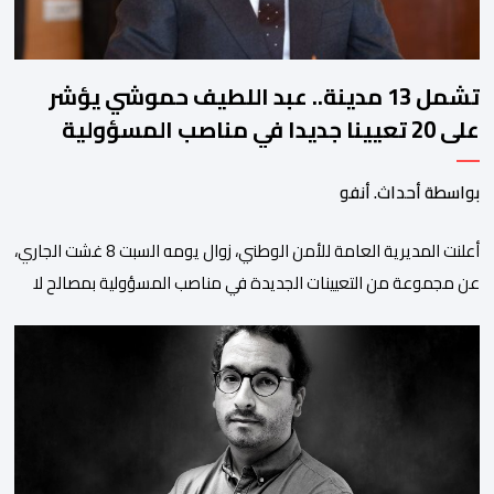
تشمل 13 مدينة.. عبد اللطيف حموشي يؤشر
على 20 تعيينا جديدا في مناصب المسؤولية
بمصالح الأمن الوطني
بواسطة أحداث. أنفو
أعلنت المديرية العامة للأمن الوطني، زوال يومه السبت 8 غشت الجاري،
عن مجموعة من التعيينات الجديدة في مناصب المسؤولية بمصالح لا
ممركزة للأمن الوطني بمدن الناظور ومراكش وأكادير وتيكيوين
والعروي وأسفي ووجدة والعيون والدار البيضاء وبني ملال وابن جرير
وطنجة وأصيلة، وذلك في إطار دينامية داخلية تهدف لضخ دماء جديدة
والاستعانة بكفاءات أمنية شابة ومتمرسة، […]