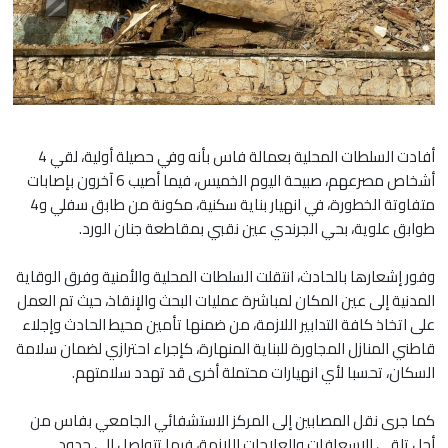
أفادت السلطات المحلية بعمالة فاس بأنه وفي حصيلة أولية، لقي 4
أشخاص مصرعهم، صبيحة اليوم الخميس، فيما أصيب 6 آخرون بإصابات
متفاوتة الخطورة، في انهيار بناية سكنية، مكونة من طابق سفلي و4
طوابق علوية، بحي الجرندي عين نقبي بمقاطعة جنان الورد.
وفور إشعارها بالحادث، انتقلت السلطات المحلية والأمنية وفرق الوقاية
المدنية إلى عين المكان لمباشرة عمليات البحث والإنقاذ، حيث تم العمل
على اتخاذ كافة التدابير اللازمة، من ضمنها تأمين محيط الحادث وإجلاء
قاطني المنازل المجاورة للبناية المنهارة، كإجراء احترازي لضمان سلامة
السكان، تحسبا لأي انهيارات محتملة أخرى قد تهدد سلامتهم.
كما جرى نقل المصابين إلى المركز الاستشفائي الجامعي بفاس من
أجل تلقي الإسعافات والعلاجات اللازمة، فيما تتواصل إلى حدود