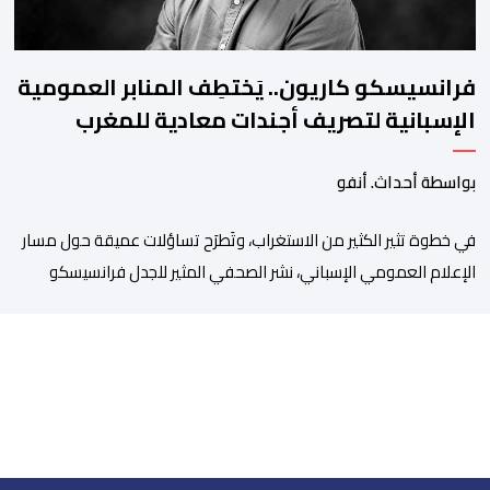
فرانسيسكو كاريون.. يَختطِف المنابر العمومية
الإسبانية لتصريف أجندات معادية للمغرب
بواسطة أحداث. أنفو
في خطوة تثير الكثير من الاستغراب، وتَطرَح تساؤلات عميقة حول مسار
الإعلام العمومي الإسباني، نشر الصحفي المثير للجدل فرانسيسكو
كاريون مقالاً مطولاً ومتحيزاً على بوابة مؤسسة الإذاعة والتلفزيون
الإسبانية العمومية (RTVE). المقال الذي حَمَل عنواناً مليئاً بالإيحاءات
السلبية: “المغرب، بين غياب محمد السادس، شائعات الانتقال
والاضطرابات الاجتماعية”، يُمثِّل خروجاً غير مألوف عن الخط التحريري
المعتاد […]