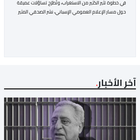
في خطوة تثير الكثير من الاستغراب، وتَطرَح تساؤلات عميقة
حول مسار الإعلام العمومي الإسباني، نشر الصحفي المثير
للجدل فرانسيسكو كاريون مقالاً مطولاً ومتحيزاً على بوابة
مؤسسة الإذاعة والتلفزيون الإسبانية العمومية (RTVE).
المقال الذي حَمَل عنواناً مليئاً بالإيحاءات السلبية: “المغرب،
بين غياب محمد السادس، شائعات الانتقال والاضطرابات
الاجتماعية”، يُمثِّل خروجاً غير مألوف عن الخط التحريري
المعتاد […]
آخر الأخبار