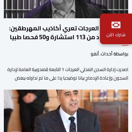
✉
ادارة سجن العرجات تعري أكاذيب المهرطقين:
شترك الآن
زيان استفاد من 113 استشارة و50 فحصا طبيا
بواسطة أحداث. أنفو
اصدرت إدارة السجن المحلي العرجات 1 التابعة للمندوبية العامة لإدارة
السجون وإعادة الإدماج بيانا توضيحيا ردا على ما تم تداوله ببعض
الجرائد والمواقع الالكترونية بخصوص الوضعية الصحية للسجين محمد
زيان، المعتقل بالمؤسسة ذاتها، وذلك لتنوير الرأي العام بالحقائق
والمعطيات الدقيقة.واوضحت إدارة المؤسسة السجنية أن المعني
بالأمر يستفيد منذ إيداعه من تتبع طبي منتظم ومستمر وفقا […]