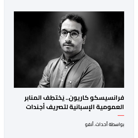
الناظور ومراكش وأكادير وتيكيوين والعروي وأسفي ووجدة
والعيون والدار البيضاء وبني ملال وابن جرير وطنجة وأصيلة،
وذلك في إطار دينامية داخلية تهدف لضخ دماء جديدة
والاستعانة بكفاءات أمنية شابة ومتمرسة، […]
فرانسيسكو كاريون.. يَختطِف المنابر
العمومية الإسبانية لتصريف أجندات
معادية للمغرب
بواسطة أحداث. أنفو