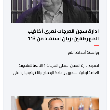
ادارة سجن العرجات تعري أكاذيب
المهرطقين: زيان استفاد من 113
استشارة و50 فحصا طبيا
بواسطة أحداث. أنفو
اصدرت إدارة السجن المحلي العرجات 1 التابعة للمندوبية
العامة لإدارة السجون وإعادة الإدماج بيانا توضيحيا ردا على
ما تم تداوله ببعض الجرائد والمواقع الالكترونية بخصوص
الوضعية الصحية للسجين محمد زيان، المعتقل بالمؤسسة
ذاتها، وذلك لتنوير الرأي العام بالحقائق والمعطيات
الدقيقة.واوضحت إدارة المؤسسة السجنية أن المعني بالأمر
يستفيد منذ إيداعه من تتبع طبي منتظم ومستمر وفقا […]