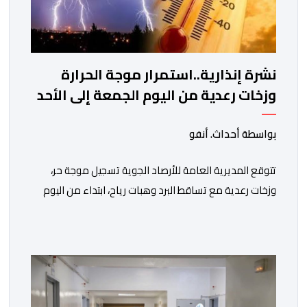
نشرة إنذارية..استمرار موجة الحرارة
وزخات رعدية من اليوم الجمعة إلى الأحد
بواسطة أحداث. أنفو
تتوقع المديرية العامة للأرصاد الجوية تسجيل موجة حر،
وزخات رعدية مع تساقط البرد وهبات رياح، ابتداء من اليوم
الجمعة إلى غاية يوم الأحد بعدد من مناطق المملكة.
وأوضحت المديرية، في نشرة إنذارية محينة من مستوى
يقظة “برتقالي”، أنه من المرتقب تسجيل موجة حر، من اليوم
الجمعة إلى غاية يوم الأحد، مع درجات حرارة تتراوح ما […]