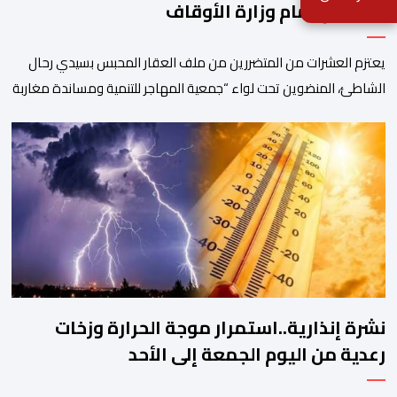
للاحتجاج أمام وزارة الأوقاف
يعتزم العشرات من المتضررين من ملف العقار المحبس بسيدي رحال
الشاطئ، المنضوين تحت لواء “جمعية المهاجر للتنمية ومساندة مغاربة
العالم” إلى جانب جمعيات محلية أخرى، تنظيم وقفة احتجاجية سلمية
أمام الملحقة الإدارية لوزارة الأوقاف والشؤون الإسلامية بحي حسان
بالرباط، وذلك للمطالبة بتسوية هذا الملف الذي ظل عالقا لسنوات
طويلة وأثار استياء واسعا في صفوف أبناء […]
نشرة إنذارية..استمرار موجة الحرارة وزخات
رعدية من اليوم الجمعة إلى الأحد