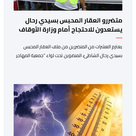
متضررو العقار المحبس بسيدي رحال
يستعدون للاحتجاج أمام وزارة الأوقاف
يعتزم العشرات من المتضررين من ملف العقار المحبس
بسيدي رحال الشاطئ، المنضوين تحت لواء “جمعية المهاجر
للتنمية ومساندة مغاربة العالم” إلى جانب جمعيات محلية
أخرى، تنظيم وقفة احتجاجية سلمية أمام الملحقة الإدارية
لوزارة الأوقاف والشؤون الإسلامية بحي حسان بالرباط،
وذلك للمطالبة بتسوية هذا الملف الذي ظل عالقا لسنوات
طويلة وأثار استياء واسعا في صفوف أبناء […]