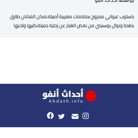
بواسطة أحداث. أنفو
باسلوب غيواني ممزوج بمقامات مغربية أصيلة،تمكن الفنانان طارق
بطمة ونوال بوسنيني من نفض الغبار عن زجلية جميلة،كتبها ولحنها
المرحوم محمد بطمة ،احد اعمدة مجموعة لمشاهب الشهيرة. الاغنية
بعنوان ” فضولي ياقلبي” ،قام بتوزيعها اسامة باهي،باسلوب سلس
وبسيط، متحكما في الجمل الموسيقية والانتقالات الجميلة..استطاع
الفنانان طارق بطمة ونوال بوسنيني أن يعطيا روحا فريدة لهذه
الاغنية,بفضل أدا […]
هذا الموقع
راسلونا