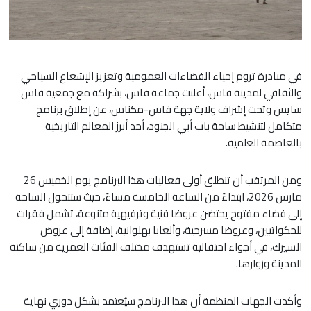
في مبادرة تروم إحياء الفضاءات العمومية وتعزيز الإشعاع السياحي
والثقافي لمدينة فاس، أعلنت جماعة فاس، بشراكة مع جمعية فاس
سايس وتحت إشراف ولاية جهة فاس-مكناس، عن إطلاق برنامج
متكامل لتنشيط ساحة باب أبي الجنود، أحد أبرز المعالم التاريخية
بالعاصمة العلمية.
ومن المرتقب أن تنطلق أولى فعاليات هذا البرنامج يوم الخميس 26
مارس 2026، ابتداءً من الساعة الخامسة مساءً، حيث ستتحول الساحة
إلى فضاء مفتوح يحتضن عروضا فنية وترفيهية متنوعة، تشمل فقرات
للحكواتيين، وعروضا مسرحية، وألعابا بهلوانية، إضافة إلى عروض
السيرك، في أجواء احتفالية تستهدف مختلف الفئات العمرية من ساكنة
المدينة وزوارها.
وأكدت الجهات المنظمة أن هذا البرنامج سيُعتمد بشكل دوري نهاية