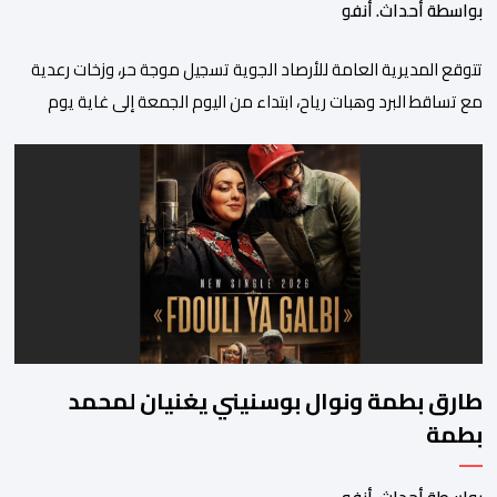
بواسطة أحداث. أنفو
تتوقع المديرية العامة للأرصاد الجوية تسجيل موجة حر، وزخات رعدية
مع تساقط البرد وهبات رياح، ابتداء من اليوم الجمعة إلى غاية يوم
الأحد بعدد من مناطق المملكة. وأوضحت المديرية، في نشرة إنذارية
محينة من مستوى يقظة “برتقالي”، أنه من المرتقب تسجيل موجة حر،
من اليوم الجمعة إلى غاية يوم الأحد، مع درجات حرارة تتراوح ما […]
طارق بطمة ونوال بوسنيني يغنيان لمحمد
بطمة