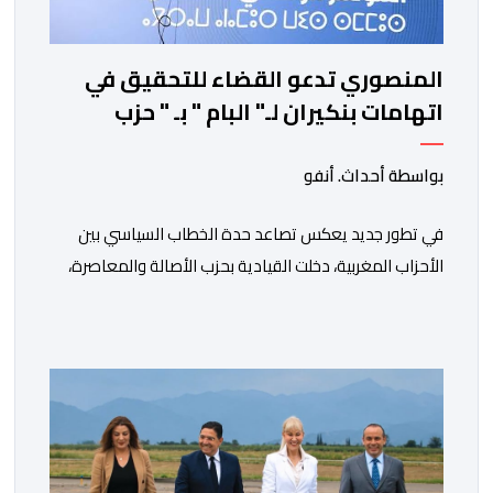
المنصوري تدعو القضاء للتحقيق في
اتهامات بنكيران لـ" البام " بـ " حزب
المخدرات "
بواسطة أحداث. أنفو
في تطور جديد يعكس تصاعد حدة الخطاب السياسي بين
الأحزاب المغربية، دخلت القيادية بحزب الأصالة والمعاصرة،
فاطمة الزهراء المنصوري، على خط المواجهة مع الأمين
العام السابق لحزب العدالة والتنمية، عبد الإله بنكيران، على
خلفية اتهامات سبق أن وجهها هذا الأخير إلى حزب ” البام ”
وربطه بملف المخدرات.المنصوري أكدت أن بنكيران ” ما غير
اليوم […]