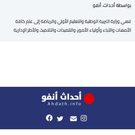
بواسطة أحداث. أنفو
تنھي وزارة التربیة الوطنیة والتعلیم الأولي والریاضة إلى علم كافة
الأمھات والآباء وأولیاء الأمور، والتلمیذات والتلامیذ، والأطر الإداریة
والتربویة وإلى الرأي العام الوطني، أن الدخول المدرسي لسنة 2026-
2027 سیتم في موعده الرسمي المحدد سلفا طبقا لمقتضیات المقرر
الوزاري رقم 047.26 الصادر بتاریخ 3 یولیوز 2026 بشأن تنظیم السنة
الدراسیة. وأوضحت الوزارة، في بلاغ، أن أطر […]
هذا الموقع
راسلونا