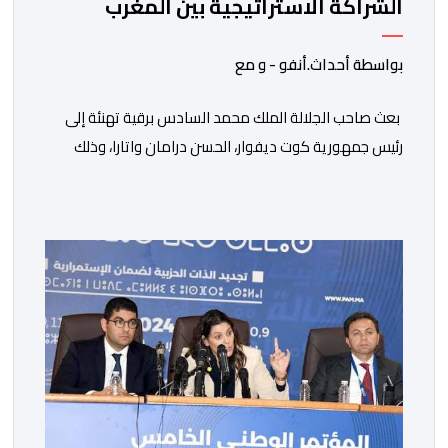
الشراكة الاستراتيجية بين المغرب
والكوت ديفوار
بواسطة أحداث.أنفو - و مع
بعث صاحب الجلالة الملك محمد السادس برقية تهنئة إلى
رئيس جمهورية كوت ديفوار، الحسن درامان واتارا، وذلك
بمناسبة العيد الوطني لبلاده. وأعرب جلالة الملك، في هذه
البرقية، عن تهانئه الحارة للسيد واتارا، مقرونة بأصدق
متمنيات جلالته بموصول التقدم والازدهار للشعب الإيفواري.
ومما جاء في برقية جلالة الملك “لقد تمكنت المملكة
المغربية وجمهورية كوت ديفوار، بحكم […]