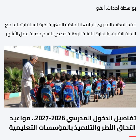
بواسطة أحداث. أنفو
عقد المكتب المديري للجامعة الملكية المغربية لكرة السلة اجتماعا مع
اللجنة التقنية، والادارة التقنية الوطنية خصص لتقييم حصيلة عمل الأشهر
الثلاثة الماضية، والوقوف على مختلف المحطات التي شهدتها
المنتخبات الوطنية خلال الفترة الأخيرة. وشهد الاجتماع تقديم عرض
مفصل حول مشاركة المنتخبين الوطنيين لأقل من 18 سنة، إناثا وذكورا،
من طرف اللجنة التقنية التي واكبت كل […]
تفاصيل الدخول المدرسي 2026-2027.. مواعيد
التحاق الأطر والتلاميذ بالمؤسسات التعليمية