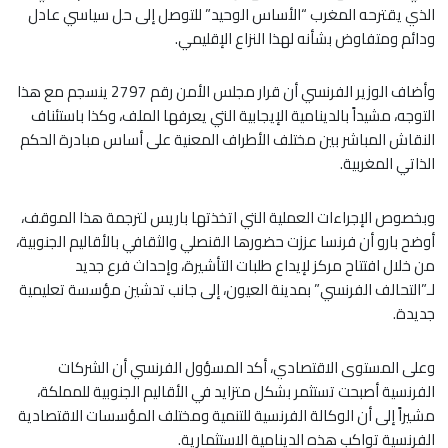
الذي يقترحه المغرب “الأساس الوحيد” للتوصل إلى حل سياسي عادل
ودائم ومتفاوض بشأنه لهذا النزاع الإقليمي.
وأضاف الوزير الفرنسي أن قرار مجلس الأمن رقم 2797 ينسجم مع هذا
التوجه، مشيداً بالدينامية الإيجابية التي يعرفها الملف، وكذا باستئناف
النقاش المباشر بين مختلف الأطراف المعنية على أساس مبادرة الحكم
الذاتي المغربية.
وبخصوص الإجراءات العملية التي اتخذتها باريس لترجمة هذا الموقف،
أوضح بارو أن فرنسا عززت حضورها القنصلي والثقافي بالأقاليم الجنوبية،
من خلال افتتاح مركز لإيداع طلبات التأشيرة، وإحداث فرع جديد
لـ”التحالف الفرنسي” بمدينة العيون، إلى جانب تدشين مؤسسة تعليمية
جديدة.
وعلى المستوى الاقتصادي، أكد المسؤول الفرنسي أن الشركات
الفرنسية أصبحت تستثمر بشكل متزايد في الأقاليم الجنوبية للمملكة،
مشيراً إلى أن الوكالة الفرنسية للتنمية ومختلف المؤسسات الاقتصادية
الفرنسية تواكب هذه الدينامية الاستثمارية.