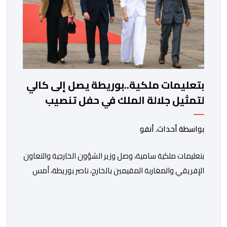
بتعليمات ملكية..بوريطة يصل إلى كالي
لتمثيل جلالة الملك في حفل تنصيب
الرئيس الكولومبي الجديد
بواسطة أحداث. أنفو
بتعليمات ملكية سامية، وصل وزير الشؤون الخارجية والتعاون
الإفريقي والمغاربة المقيمين بالخارج، ناصر بوريطة، أمس
الخميس إلى كالي (كولومبيا)، لتمثيل صاحب الجلالة الملك
محمد السادس، نصره الله، في حفل تنصيب الرئيس
الكولومبي الجديد. وكان في استقبال بوريطة، لدى وصوله،