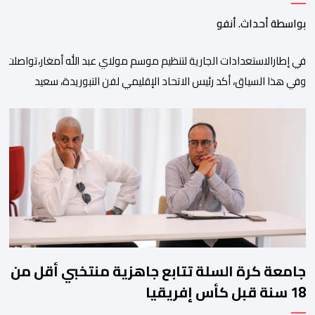
بواسطة أحداث. أنفو
في إطارالاستعدادات الجارية لتنظيم موسم مولاي عبد الله أمغار،تواصلت 
وفي هذا السياق، أكد رئيس الاتحاد الإقليمي لفن التبوريدة، سعيد
ولم تخل هذه الدورة من مؤشرات إيجابية على مستوى تنوعالمشاركة، حيث 
وتبرز هذه الأرقام الحجم الكبير الذي باتت تعرفه تظاهرةالتبوريدة خلال 
ومن المرتقب أن تعرف فعاليات الموسم إقبالا جماهيريا
واسعا،في ظل الشغف الكبير الذي يحظى به فن التبوريدة، باعتبارهأحد أبرز م
جامعة كرة السلة تتابع جاهزية منتخبي أقل من
18 سنة قبل كأس إفريقيا