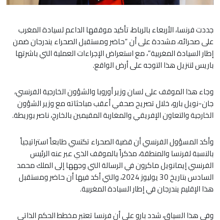
جددت فرنسا، الأربعاء بالرباط، تأكيد موقفها الداعم لسيادة المغرب
على صحرائه، مشددة على أن “حاضر ومستقبل الصحراء يندرجان ضمن
إطار السيادة المغربية”، مع استعراض الإجراءات العملية التي باشرتها
باريس لتنزيل هذا التوجه على أرض الواقع.
وجاء هذا الموقف على لسان وزير أوروبا والشؤون الخارجية الفرنسي،
جان-نويل بارو، خلال تصريح صحفي أعقب مباحثاته مع وزير الشؤون
الخارجية والتعاون الإفريقي والمغاربة المقيمين بالخارج، ناصر بوريطة.
وأكد المسؤول الفرنسي أن قضية الصحراء تكتسي طابعاً استراتيجياً
بالنسبة لفرنسا والمنطقة، مذكراً بالموقف الذي عبر عنه الرئيس
الفرنسي إيمانويل ماكرون في الرسالة التي وجهها إلى الملك محمد
السادس بتاريخ 30 يوليوز 2024، والتي أكد فيها أن حاضر ومستقبل
هذا الإقليم يندرجان في إطار السيادة المغربية.
وفي هذا السياق، شدد بارو على أن فرنسا تعتبر مخطط الحكم الذاتي