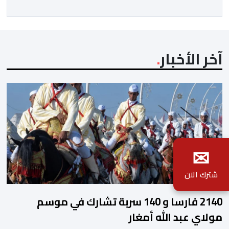
حاكمة منطقة فال ديل كاوكا، السيدة ديليا فرانسيسكا
تورو، وعمدة سانتياغو دي كالي، السيد ألفارو أليخاندرو […]
آخر الأخبار
✉
شترك الآن
2140 فارسا و 140 سربة تشارك في موسم
مولاي عبد الله أمغار