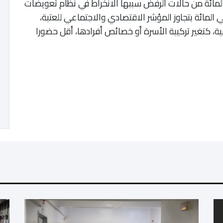
صوص، أوضحت الوكالة أن نسبة 42 في المائة من حالات الرفض سببها الانخراط في نظام تعويضات
ية بموجب وضع مهني جديد، فيما ترتبط 19 في المائة بتجاوز المؤشر الاقتصادي والاجتماعي للعتبة،
ية، كتغير تركيبة الأسرة أو خصائص أفرادها، أقل حضورا