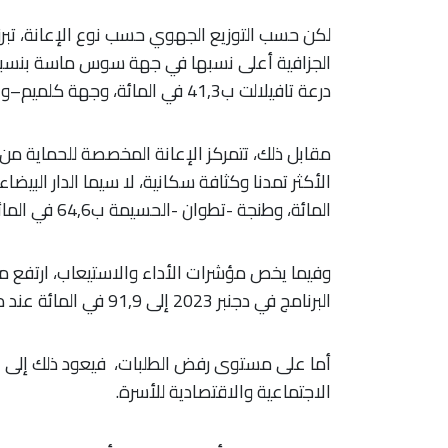
لكن حسب التوزيع الجهوي حسب نوع الإعانة، تبر
درعة تافيلالت ب41,3 في المائة، وجهة كلميم–واد نون ب39,8 في المائة.
مقابل ذلك، تتمركز الإعانة المخصصة للحماية من
المائة، وطنجة -تطوان -الحسيمة ب64,6 في المائة.
البرنامج في دجنبر 2023 إلى 91,9 في المائة عند متم سنة 2025، تضيف الوكالة.
الاجتماعية والاقتصادية للأسرة.