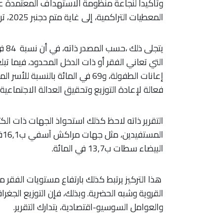
وتأكيدا لنجاعة منظومة الاستهداف المعتمدة عب
المعطيات التراكمية، إلى غاية متم دجنبر 2025، تركيزا للدعم لفائدة الفئات الهشة،.
يتج
إعانات الطفولة، و69 في المائة بالنس
فعالة لإعادة التوزيع وتحقيق العدالة الاجتماعية.
التقرير ذاته لاحظ كذلك استحواذ الجهات ذات ا
البيضاء سطات ب13,7 في المائة.
هذا التركيز يرتبط كذلك بارتفاع مستويات الفقر
القروية وشبه الحضرية. وبذلك، فإن التوزيع الجغ
والعوامل السوسيو-اقتصادية، يتدارك التقرير.