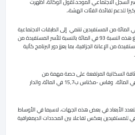
ر السجل الاجتماعي الموحد،تقول الوكالة، أظهرت
لى ذلك ،حسب المصدر ذاته، في أن نسبة 84 في المائة من المستفيدين تنتمي إلى الطبقات الاجتماعية
التي تعاني الفقر أو ذات الدخل المحدود، فيما تبلغ هذه النسبة 93 في المائة بالنسبة للأسر المستفيدة من
بة للأسر المستفيدة من الإعانة الجزافية، بما يعزز دور البرنامج كآلية
لكثافة السكانية المرتفعة على حصة مهمة من
المستفيدين، مثل جهات مراكش آسفي ب16,1في المائة، وفاس -مكناس ب15,7 في المائة، والدار
 متعدد الأبعاد في بعض هذه الجهات، لاسيما في الأوساط
رافي للمستفيدين يعكس تفاعلا بين المحددات الديمغرافية