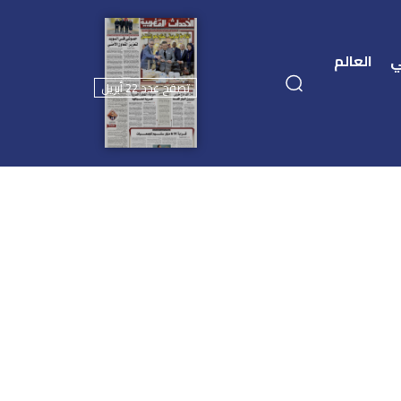
ي
العالم
تصفح عدد 22 أبريل