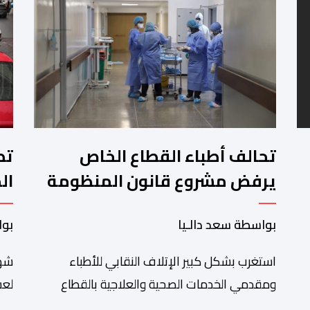
تحالف أطباء القطاع الخاص
تط
يرفض مشروع قانون المنظومة
ال
المعلوماتية الصحية الوطنية
ال
بواسطة سعد دالـيا
بوا
المندمجة
استغرب بشكل كبير الإتلاف النقابي للأطباء
شهد
ومقدمي الخدمات الصحية والعلاجية بالقطاع
لعش
الخاص مصادقة الحكومة على مشروع قانون رقم
على