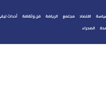
ياسة
اقتصاد
مجتمع
الرياضة
فن وثقافة
أحداث تيف
دة
الصحراء