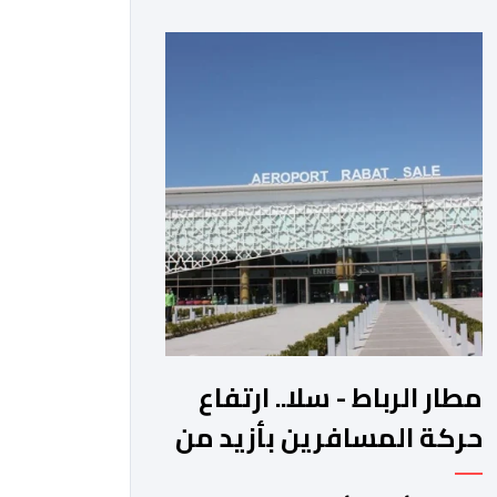
عوائد سندات الخزانة الأمريكية. وزاد سعر
الذهب في المعاملات الفورية بنسبة 1
في المائة إلى 4285,69 دولارا للأوقية،
مسجلا أعلى مستوى له منذ 18 يونيو
الماضي، فيما ارتفعت العقود الأمريكية
الآجلة […]
مطار الرباط - سلا.. ارتفاع
حركة المسافرين بأزيد من
14 بالمائة خلال الفصل