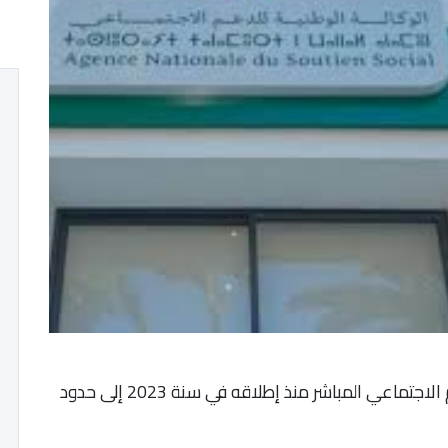
بلغت المبالغ المالية المصروفة برسم برنامج الدعم الاجتماعي المباشر منذ إطلاقه في سنة 2023 إلى حدود