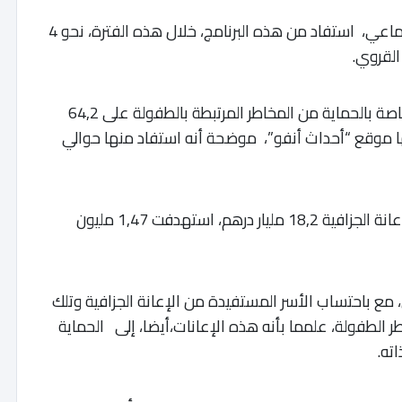
وحسب الجرد النهائي للوكالة الوطنية للدعم الاجتماعي، استفاد من هذه البرنامج، خلال هذه الفترة، نحو 4
يأتي ذلك في الوقت الذي استحوذت الإعانات الخاصة بالحماية من المخاطر المرتبطة بالطفولة على 64,2
ا موقع “أحداث أنفو”، موضحة أنه استفاد منها حوالي
ومن جهتها، ناهزت المبالغ المدفوعة في إطار الإعانة الجزافية 18,2 مليار درهم، استهدفت 1,47 مليون
 مليون شخص مسن، مع باحتساب الأسر المستفيدة من الإعانة الجزافية وتلك
الطفولة، علمما بأنه هذه الإعانات،أيضا، إلى الحماية
اته.