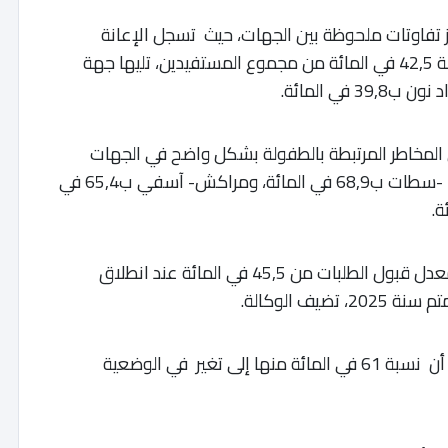
ز تفاوتات ملحوظة بين الجهات، حيث تسجل الإعانة
الجزافية أعلى نسبها في جهة سوس ماسة بنسبة 42,5 في المائة من مجموع المستفيدين، تليها جهة
 المخاطر المرتبطة بالطفولة بشكل واضح في الجهات
الأكثر تمدنا وكثافة سكانية، لا سيما الدار البيضاء -سطات ب68,9 في المائة، ومراكش- آسفي ب65,4 في
وفيما يخص مؤشرات الأداء والاستيعاب، ارتفع معدل قبول الطلبات من 45,5 في المائة عند انطلاق
أما على مستوى رفض الطلبات، فيعود ذلك إلى أن نسبة 61 في المائة منها إلى تغير في الوضعية