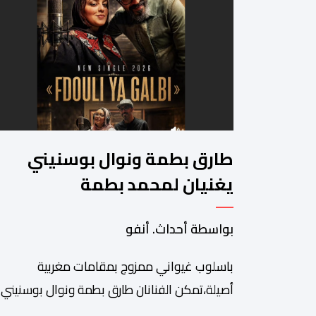
طارق بطمة ونوال بوسنيني
يغنيان لمحمد بطمة
بواسطة أحداث. أنفو
باسلوب غيواني ممزوج بمقامات مغربية
أصيلة،تمكن الفنانان طارق بطمة ونوال بوسنيني
من نفض الغبار عن زجلية جميلة،كتبها ولحنها