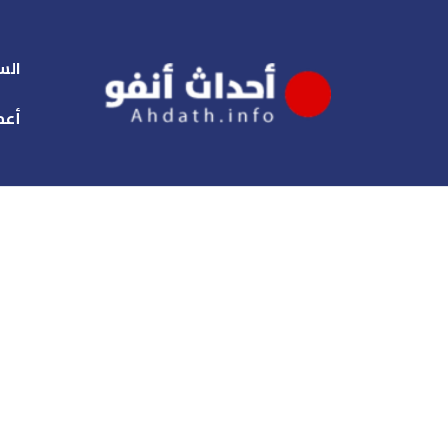
الس
أعم