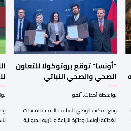
"أونسا" توقع بروتوكولا للتعاون
ال
الصحي والصحي النباتي
لل
بسانتياغو مع دائرة الزراعة
"ا
بواسطة أحداث. أنفو
بوا
وتربية المواشي
وقع المكتب الوطني للسلامة الصحية للمنتجات
واص
الغذائية (أونسا) ودائرة الزراعة والتربية الحيوانية
للس
ا
بالشيلي (SAG) أول أمس الجمعة بسانتياغو،