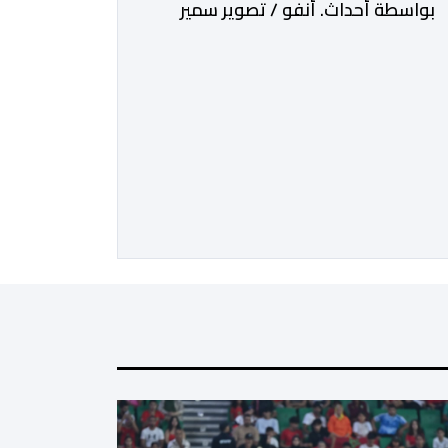
بواسطة أحداث. أنفو / تصوير سمير
الغازي