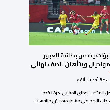
لبؤات يضمن بطاقة العبور
مونديال ويتأهلن لنصف نهائي
لكان"
سطة أحداث. أنفو
ل المنتخب الوطني المغربي لكرة القدم
يدات البصم على مشوار متميز في منافسات
كأس أمم إفريقيا للسيدات (المغرب 2026) من