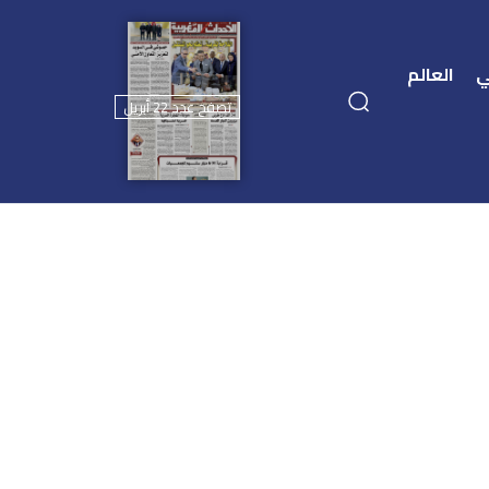
ي
العالم
تصفح عدد 22 أبريل