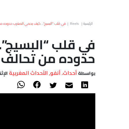
الرئيسية
|
Reels
|
في قلب “البسيج”.. كيف يحمي المغرب حدوده من 
في قلب “البسيج”.
حدوده من تحالف ا
أحداث. أنفو, الأحداث المغربية
بواسطة
الإثنين 25 مايو,