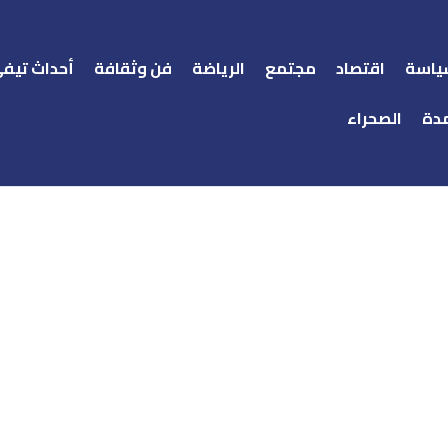
ياسة
اقتصاد
مجتمع
الرياضة
فن وثقافة
أحداث تيف
دة
الصحراء