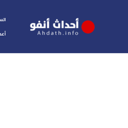
الس
أعم