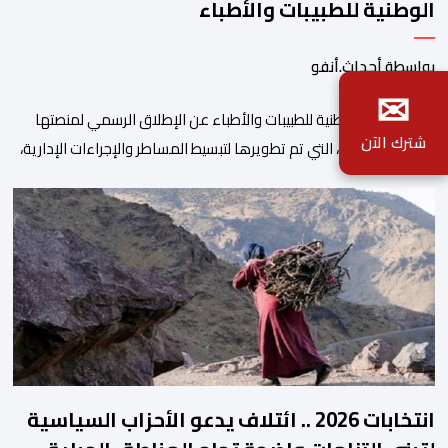
الوطنية للطبيبات والأطباء
بواسطة أحداث.أنفو
✉
أعلنت الهيئة الوطنية للطبيبات والأطباء عن الإطلاق الرسمي لمنصتها
شترك الآن
الرقمية الجديدة، التي تم تطويرها لتبسيط المساطر والإجراءات الإدارية،
وتحسين جودة الخدمات المقدمة للأطباء، وتعزيز التواصل بين الأطباء
والمجالس الجهوية للهيئة إلى جانب الهيئة الوطنية. وذكر بلاغ للهيئة أن
هذه المنصة، التي تم إطلاقها في إطار استراتيجيتها الرامية إلى التحديث
والتحول الرقمي، تشكل خطوة مهمة في […]
انتخابات 2026 .. ائتلاف يدعو الأحزاب السياسية