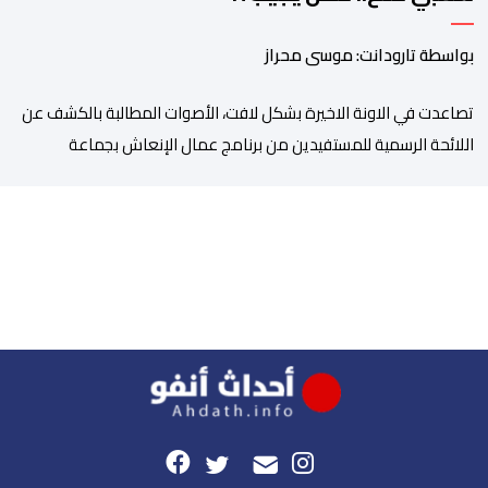
بواسطة تارودانت: موسى محراز
تصاعدت في الاونة الاخيرة بشكل لافت، الأصوات المطالبة بالكشف عن
اللائحة الرسمية للمستفيدين من برنامج عمال الإنعاش بجماعة
تارودانت، بعد أن تحول الملف إلى واحد من أكثر المواضيع إثارة للنقاش
داخل المدينة وعلى منصات التواصل الاجتماعي، وسط دعوات متزايدة
إلى اعتماد مبدأ الشفافية وربط المسؤولية بالمحاسبة. فبعد خروج عبد
الكبير بن طوطو، ثم شخص اخر […]