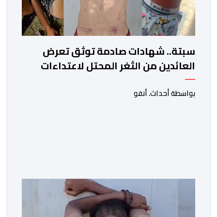
سبتة.. شهادات صادمة توثق تعرض
العائدين من الثغر المحتل لاعتداءات
جسيمة من قبل الحرس المدني
الاسباني
بواسطة أحداث. أنفو