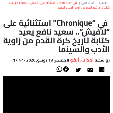
العالم
الرئيسية
|
أحداث تيفي
|
في “Chronique” استثنائية على “لافيش”.. سعيد نافع يعيد
كتابة تاريخ كرة القدم من زاوية الأدب والسينما
أعمدة
في “Chronique” استثنائية على
“لافيش”.. سعيد نافع يعيد
الصحراء
كتابة تاريخ كرة القدم من زاوية
الأدب والسينما
أحداث. أنفو
بواسطة
الخميس 18 يونيو, 2026 - 17:47