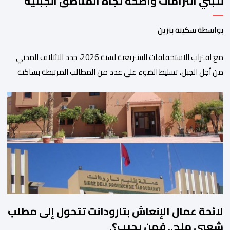
لتبني التزامات واضحة تجاه المناطق الجبلية
بواسطة سكينة بنزين
مع اقتراب الاستحقاقات التشريعية لسنة 2026، جدد الائتلاف المدني
من أجل الجبل، تسليط الضوء على عدد من المطالب المرتبطة بساكنة
المناطق الجبلية. وفي هذا السياق، أطلق الائتلاف مذكرة مطلبية، دعا
فيها الأحزاب السياسية، إلى ادراج 10 التزامات ضمن برامجها الانتخابية
المنتظرة، في إطار تعاقد سياسي مع المناطق الجبلية والانتقال من
الوعود الانتخابية إلى التزامات عملية […]
لائحة عمال الإنعاش بتارودانت تتحول إلى مطلب
شعبي ملح.. فمن يجيب؟.