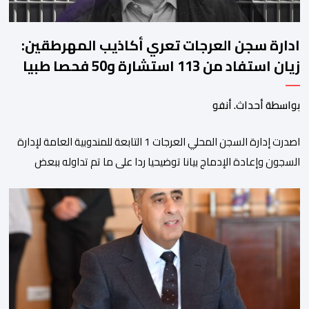
ادارة سجن العرجات تعري أكاذيب المهرطقين:
زيان استفاد من 113 استشارة و50 فحصا طبيا
بواسطة أحداث. أنفو
اصدرت إدارة السجن المحلي العرجات 1 التابعة للمندوبية العامة لإدارة
السجون وإعادة الإدماج بيانا توضيحيا ردا على ما تم تداوله ببعض
الجرائد والمواقع الالكترونية بخصوص الوضعية الصحية للسجين محمد
زيان، المعتقل بالمؤسسة ذاتها، وذلك لتنوير الرأي العام بالحقائق
والمعطيات الدقيقة.واوضحت إدارة المؤسسة السجنية أن المعني
بالأمر يستفيد منذ إيداعه من تتبع طبي منتظم ومستمر وفقا […]