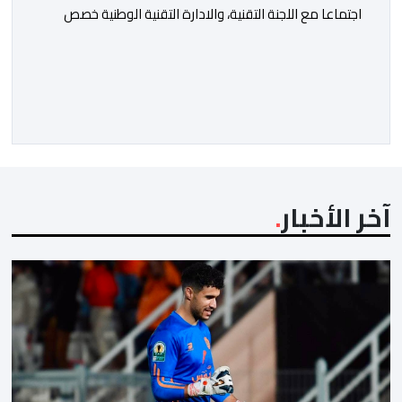
اجتماعا مع اللجنة التقنية، والادارة التقنية الوطنية خصص
لتقييم حصيلة عمل الأشهر الثلاثة الماضية، والوقوف على
مختلف المحطات التي شهدتها المنتخبات الوطنية خلال
الفترة الأخيرة. وشهد الاجتماع تقديم عرض مفصل حول
مشاركة المنتخبين الوطنيين لأقل من 18 سنة، إناثا وذكورا،
من طرف اللجنة التقنية التي واكبت كل […]
آخر الأخبار