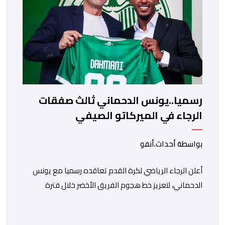
رسميا..يونس الدحماني ثالث صفقات
الرجاء في الميركاتو الصيفي
بواسطة أحداث.أنفو
أعلن الرجاء الرياضي لكرة القدم تعاقده رسميا مع يونس
الدحماني، لتعزيز خط هجوم الفريق الأخضر خلال فترة
الانتقالات الصيفية الحالية. ​ويمتد العقد الذي يربط الدحماني
بالنسور لعدة سنوات حتى عام 2030، حيث يعول عليه