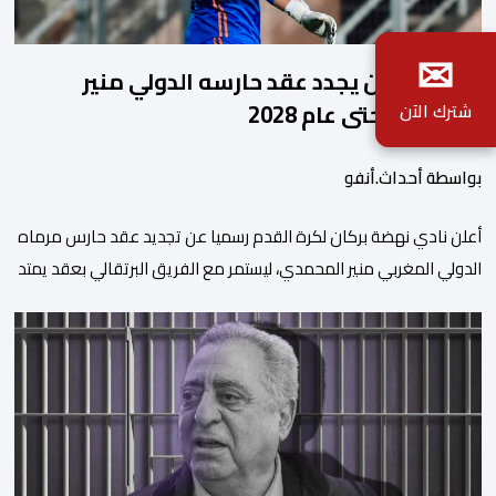
✉
نهضة بركان يجدد عقد حارسه الدولي منير
المحمدي حتى عام 2028
شترك الآن
بواسطة أحداث.أنفو
​أعلن نادي نهضة بركان لكرة القدم رسميا عن تجديد عقد حارس مرماه
الدولي المغربي منير المحمدي، ليستمر مع الفريق البرتقالي بعقد يمتد
حتى صيف عام 2028. ​وجاء هذا الإعلان عبر الحسابات الرسمية للنادي
على منصات التواصل الاجتماعي، مصحوبا بعبارة “الرحلة مستمرة”، في
إشارة إلى رغبة الإدارة في الحفاظ على ركائز الفريق والتعزيز من
استقراره الفني […]