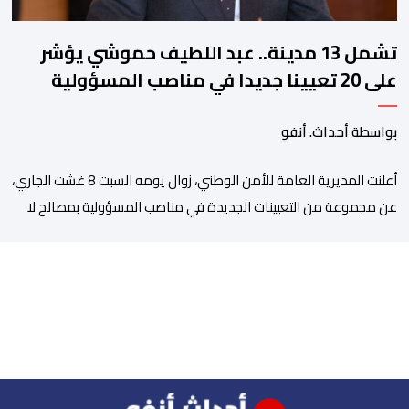
تشمل 13 مدينة.. عبد اللطيف حموشي يؤشر
على 20 تعيينا جديدا في مناصب المسؤولية
بمصالح الأمن الوطني
بواسطة أحداث. أنفو
أعلنت المديرية العامة للأمن الوطني، زوال يومه السبت 8 غشت الجاري،
عن مجموعة من التعيينات الجديدة في مناصب المسؤولية بمصالح لا
ممركزة للأمن الوطني بمدن الناظور ومراكش وأكادير وتيكيوين
والعروي وأسفي ووجدة والعيون والدار البيضاء وبني ملال وابن جرير
وطنجة وأصيلة، وذلك في إطار دينامية داخلية تهدف لضخ دماء جديدة
والاستعانة بكفاءات أمنية شابة ومتمرسة، […]