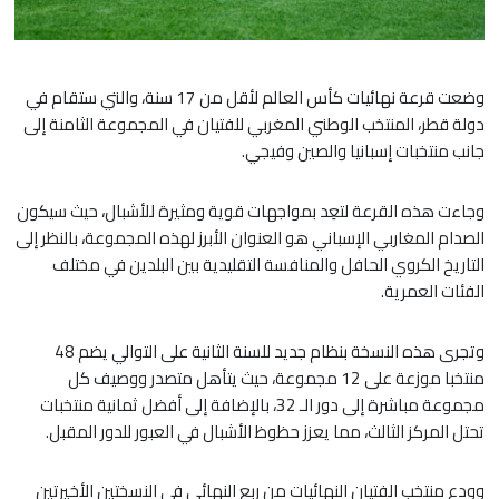
وضعت قرعة نهائيات كأس العالم لأقل من 17 سنة، والتي ستقام في
دولة قطر، المنتخب الوطني المغربي للفتيان في المجموعة الثامنة إلى
جانب منتخبات إسبانيا والصين وفيجي.
​وجاءت هذه القرعة لتعِد بمواجهات قوية ومثيرة للأشبال، حيث سيكون
الصدام المغاربي الإسباني هو العنوان الأبرز لهذه المجموعة، بالنظر إلى
التاريخ الكروي الحافل والمنافسة التقليدية بين البلدين في مختلف
الفئات العمرية.
​وتجرى هذه النسخة بنظام جديد للسنة الثانية على التوالي يضم 48
منتخبا موزعة على 12 مجموعة، حيث يتأهل متصدر ووصيف كل
مجموعة مباشرة إلى دور الـ 32، بالإضافة إلى أفضل ثمانية منتخبات
تحتل المركز الثالث، مما يعزز حظوظ الأشبال في العبور للدور المقبل.
وودع منتخب الفتيان النهائيات من ربع النهائي في النسختين الأخيرتين