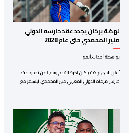
نهضة بركان يجدد عقد حارسه الدولي
منير المحمدي حتى عام 2028
بواسطة أحداث.أنفو
​أعلن نادي نهضة بركان لكرة القدم رسميا عن تجديد عقد
حارس مرماه الدولي المغربي منير المحمدي، ليستمر مع
الفريق البرتقالي بعقد يمتد حتى صيف عام 2028. ​وجاء هذا
الإعلان عبر الحسابات الرسمية للنادي على منصات التواصل
الاجتماعي، مصحوبا بعبارة “الرحلة مستمرة”، في إشارة إلى
رغبة الإدارة في الحفاظ على ركائز الفريق والتعزيز من
استقراره الفني […]