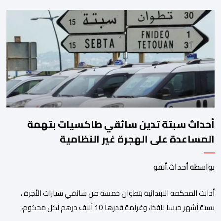
تحديد هوية القاصرين غير المرفوقين بهدف إعادتهم إلى الوطن”. وفي
هذا الإطار، أكد أن المملكة المغربية مستعدة للتنسيق مع شركائها
الإسبان والأوروبيين من أجل إعادة القاصرين غير المرفوقين. وأعرب
المصدر ذاته عن الأسف لكونه “في […]
أحداث سبتة تدين سائقي طاكسيات بتهمة
المساعدة على الهجرة غير النظامية
بواسطة أحداث.أنفو
أدانت المحكمة الابتدائية بتطوان خمسة من سائقي سيارات الأجرة ،
بستة أشهر حبسا نافذا، وغرامة قدرها 10 آلاف درهم لكل محكوم،