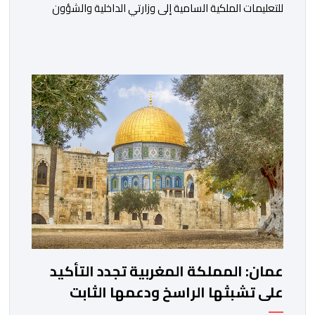
للتعليمات الملكية السامية إلى وزارتي الداخلية والشؤون
الخارجية، في العمل على تحديد هوية القاصرين غير
المرفوقين بهدف إعادتهم إلى الوطن”. وفي هذا الإطار، أكد
أن المملكة المغربية مستعدة للتنسيق مع شركائها الإسبان
والأوروبيين من أجل إعادة القاصرين غير المرفوقين. وأعرب
المصدر ذاته عن الأسف لكونه “في […]
عمان: المملكة المغربية تجدد التأكيد
على تشبثها الراسخ ودعمها الثابت
للحقوق المشروعة للشعب الفلسطيني