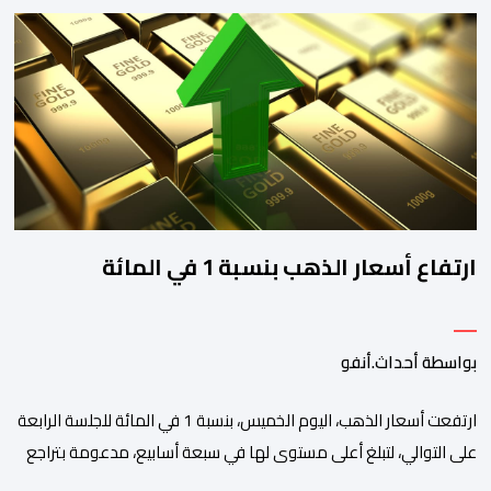
بتهمة المساعدة على الهجرة غير النظامية على خلفية أحداث سبتة
الأخيرة، وفق ما كشفت عنه مصادر نقابية. وخلفت هذه الأحكام حالة
استياء وسط مهنيي القطاع الذين اعتبروا أن القضاء حمّل السائقين
مسؤوليات “لا يخولها […]
ارتفاع أسعار الذهب بنسبة 1 في المائة
بواسطة أحداث.أنفو
ارتفعت أسعار الذهب، اليوم الخميس، بنسبة 1 في المائة للجلسة الرابعة
على التوالي، لتبلغ أعلى مستوى لها في سبعة أسابيع، مدعومة بتراجع
الدولار وانخفاض عوائد سندات الخزانة الأمريكية. وزاد سعر الذهب في