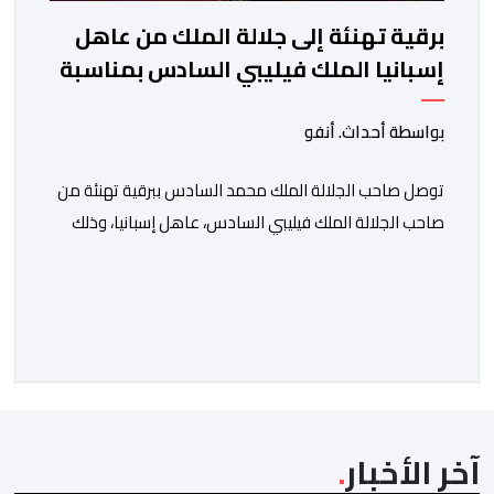
برقية تهنئة إلى جلالة الملك من عاهل
إسبانيا الملك فيليبي السادس بمناسبة
عيد العرش المجيد
بواسطة أحداث. أنفو
توصل صاحب الجلالة الملك محمد السادس ببرقية تهنئة من
صاحب الجلالة الملك فيليبي السادس، عاهل إسبانيا، وذلك
بمناسبة الذكرى السابعة والعشرين لتربع جلالته على عرش
أسلافه المنعمين. وأعرب العاهل الإسباني، في هذه البرقية،
باسمه الخاص وباسم الحكومة والشعب الإسبانيين، عن أحر
تهانيه وأطيب تمنياته بالسعادة والصحة لشقيقه جلالة
الملك، وبالمزيد من الازدهار والرفاه للشعب المغربي. […]
آخر الأخبار