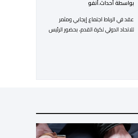
بواسطة أحداث.أنفو
عقد في الرباط اجتماع إيجابي ومثمر
للاتحاد الدولي لكرة القدم، بحضور الرئيس
جياني إنفانتينو، والأمين العام ماتياس
غرافستروم، وأعضاء مجلس إدارة الفيفا،
لمناقشة التطورات الأخيرة وضمان تطوير
آليات العمل الداخلي. ​وشهد اللقاء تجديد
الثقة المتبادلة بين القيادة التنفيذية
للاتحاد، حيث أكد المجتمعون دعمهم
الكامل للرئيس إنفانتينو باعتباره المسؤول
الوحيد المباشر والمنتخب من قِبل 211
اتحادا […]