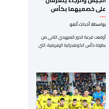
الجيش والرجاء يتعرفان
على خصميهما بكأس
الكاف
بواسطة أحداث.أنفو
أوقعت قرعة الدور التمهيدي الثاني من
بطولة كأس الكونفدرالية الإفريقية، التي
سحبت قبل قليل في العاصمة المصرية
القاهرة، ممثلي كرة القدم المغربية الرجاء
الرياضي والجيش الملكي في مواجهات
مرتقبة أمام أندية غرب ووسط القارة. ​
وسيكون نادي الرجاء الرياضي على موعد
مع مواجهة المتأهل من المباراة التي
تجمع بين إيل كانيمي واريورز النيجيري