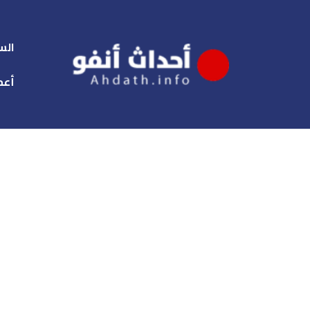
الس
أعم