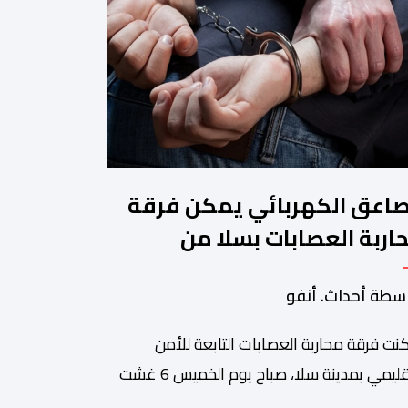
صاعق الكهربائي يمكن فرقة
اربة العصابات بسلا من
قيف شخص هائج وخطر
سطة أحداث. أنفو
نت فرقة محاربة العصابات التابعة للأمن
الإقليمي بمدينة سلا، صباح يوم الخميس 6 غشت
اري، وباستعمال السلاح الكهربائي ، من توقيف