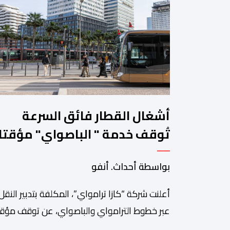
أشغال القطار فائق السرعة
تُوقف خدمة " الباصواي" مؤقتا
في محطتين بالبيضاء
بواسطة أحداث. أنفو
أعلنت شركة “كازا ترامواي”، المكلفة بتدبير النقل
عبر خطوط الترامواي والباصواي، عن توقف مؤق
لحركة السير على مستوى الخط الأول لـ”الباصوا