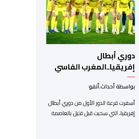
ونادي أوديب ممثل […]
دوري أبطال
إفريقيا..المغرب الفاسي
يواجه رحيمو البوركينابي
بواسطة أحداث.أنفو
أسفرت قرعة الدور الأول من دوري أبطال
إفريقيا، التي سحبت قبل قليل بالعاصمة
المصرية القاهرة، عن مواجهات متوازنة
لممثلي كرة القدم المغربية، نهضة بركان