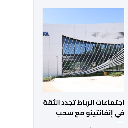
والمغرب الفاسي، في مستهل مشوارهما
القاري. ​وسيكون نادي نهضة بركان على
موعد في هذا الدور مع الفائز من المباراة
التي تجمع بين ستار سبورت السييراليوني
ونادي المدينة الغامبي، حيث يطمح
الفريق […]
اجتماعات الرباط تجدد الثقة
في إنفانتينو مع سحب
مشروع الفيفا