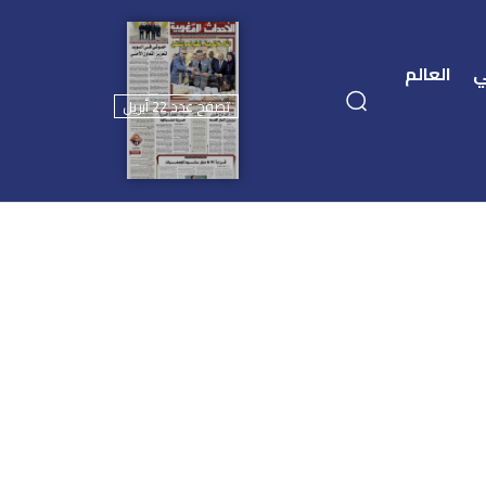
ي
العالم
تصفح عدد 22 أبريل