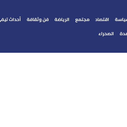
ياسة
اقتصاد
مجتمع
الرياضة
فن وثقافة
أحداث تيف
دة
الصحراء