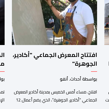
افتتاح المعرض الجماعي "أكادير،
ال
الجوهرة"
مح
تو
بواسطة أحداث. أنفو
بوا
افتتح، مساء أمس الخميس بمدينة أكادير المعرض
تمك
ت
الجماعي “أكادير، الجوهرة”، الذي يضم أعمال 12
ي”
فنانا تشكيليا من جهة سوس ماسة، ويستمر إلى
الج