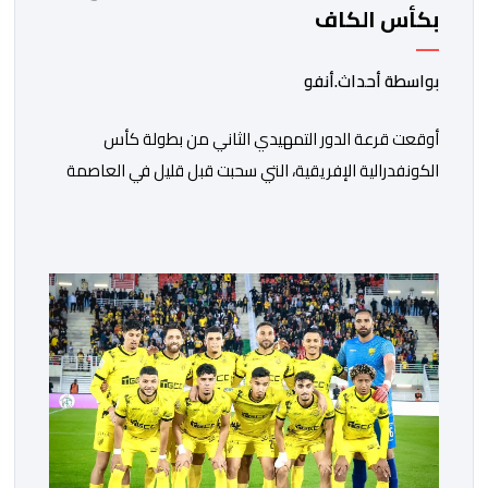
بكأس الكاف
بواسطة أحداث.أنفو
أوقعت قرعة الدور التمهيدي الثاني من بطولة كأس
الكونفدرالية الإفريقية، التي سحبت قبل قليل في العاصمة
المصرية القاهرة، ممثلي كرة القدم المغربية الرجاء الرياضي
والجيش الملكي في مواجهات مرتقبة أمام أندية غرب
ووسط القارة. ​وسيكون نادي الرجاء الرياضي على موعد مع
مواجهة المتأهل من المباراة التي تجمع بين إيل كانيمي
واريورز النيجيري ونادي أوديب ممثل […]