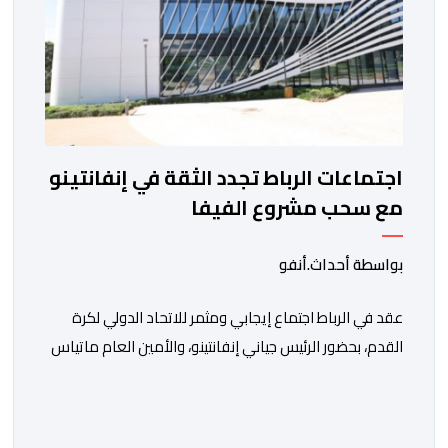
اجتماعات الرباط تجدد الثقة في إنفانتينو
مع سحب مشروع الفيفا
بواسطة أحداث.أنفو
عقد في الرباط اجتماع إيجابي ومثمر للاتحاد الدولي لكرة
القدم، بحضور الرئيس جياني إنفانتينو، والأمين العام ماتياس
غرافستروم، وأعضاء مجلس إدارة الفيفا، لمناقشة التطورات
الأخيرة وضمان تطوير آليات العمل الداخلي. ​وشهد اللقاء
تجديد الثقة المتبادلة بين القيادة التنفيذية للاتحاد، حيث أكد