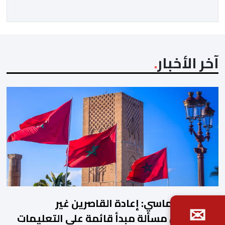
المجتمعون دعمهم الكامل للرئيس إنفانتينو باعتباره
المسؤول الوحيد المباشر والمنتخب من قِبل 211 اتحادا […]
آخر الأخبار
مصدر دبلوماسي: إعادة القاصرين غير
✉
المرفوقين مسألة مبدأ قائمة على التعليمات