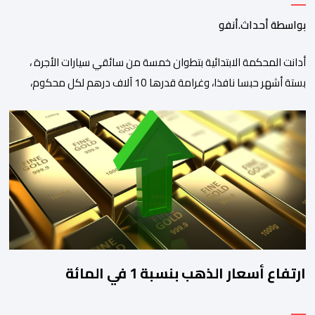
بواسطة أحداث.أنفو
أدانت المحكمة الابتدائية بتطوان خمسة من سائقي سيارات الأجرة ،
بستة أشهر حبسا نافذا، وغرامة قدرها 10 آلاف درهم لكل محكوم،
بتهمة المساعدة على الهجرة غير النظامية على خلفية أحداث سبتة
الأخيرة، وفق ما كشفت عنه مصادر نقابية. وخلفت هذه الأحكام حالة
استياء وسط مهنيي القطاع الذين اعتبروا أن القضاء حمّل السائقين
مسؤوليات “لا يخولها […]
ارتفاع أسعار الذهب بنسبة 1 في المائة