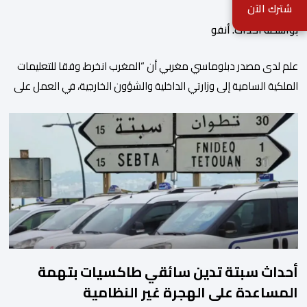
الملكية السامية
شترك الآن
بواسطة أحداث. أنفو
علم لدى مصدر دبلوماسي مغربي أن “المغرب انخرط، وفقا للتعليمات
الملكية السامية إلى وزارتي الداخلية والشؤون الخارجية، في العمل على
تحديد هوية القاصرين غير المرفوقين بهدف إعادتهم إلى الوطن”. وفي
هذا الإطار، أكد أن المملكة المغربية مستعدة للتنسيق مع شركائها
الإسبان والأوروبيين من أجل إعادة القاصرين غير المرفوقين. وأعرب
المصدر ذاته عن الأسف لكونه “في […]
أحداث سبتة تدين سائقي طاكسيات بتهمة
المساعدة على الهجرة غير النظامية