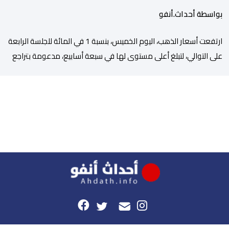
بواسطة أحداث.أنفو
ارتفعت أسعار الذهب، اليوم الخميس، بنسبة 1 في المائة للجلسة الرابعة
على التوالي، لتبلغ أعلى مستوى لها في سبعة أسابيع، مدعومة بتراجع
الدولار وانخفاض عوائد سندات الخزانة الأمريكية. وزاد سعر الذهب في
المعاملات الفورية بنسبة 1 في المائة إلى 4285,69 دولارا للأوقية،
مسجلا أعلى مستوى له منذ 18 يونيو الماضي، فيما ارتفعت العقود
الأمريكية الآجلة […]