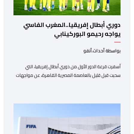
دوري أبطال إفريقيا..المغرب الفاسي
يواجه رحيمو البوركينابي
بواسطة أحداث.أنفو
أسفرت قرعة الدور الأول من دوري أبطال إفريقيا، التي
سحبت قبل قليل بالعاصمة المصرية القاهرة، عن مواجهات
متوازنة لممثلي كرة القدم المغربية، نهضة بركان والمغرب
الفاسي، في مستهل مشوارهما القاري. ​وسيكون نادي
نهضة بركان على موعد في هذا الدور مع الفائز من المباراة
التي تجمع بين ستار سبورت السييراليوني ونادي المدينة
الغامبي، حيث يطمح الفريق […]