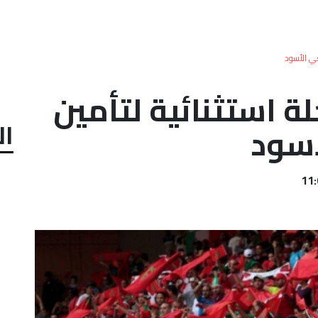
.. برمجة 22 رحلة استثنائية لتأمين
ال
سود