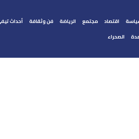
ياسة
اقتصاد
مجتمع
الرياضة
فن وثقافة
أحداث تيف
دة
الصحراء