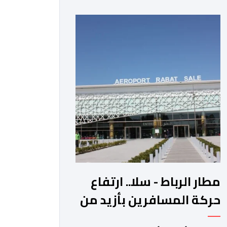
عوائد سندات الخزانة الأمريكية. وزاد سعر
الذهب في المعاملات الفورية بنسبة 1
في المائة إلى 4285,69 دولارا للأوقية،
مسجلا أعلى مستوى له منذ 18 يونيو
الماضي، فيما ارتفعت العقود الأمريكية
الآجلة […]
مطار الرباط - سلا.. ارتفاع
حركة المسافرين بأزيد من
14 بالمائة خلال الفصل