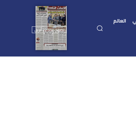
ي
العالم
تصفح عدد 22 أبريل