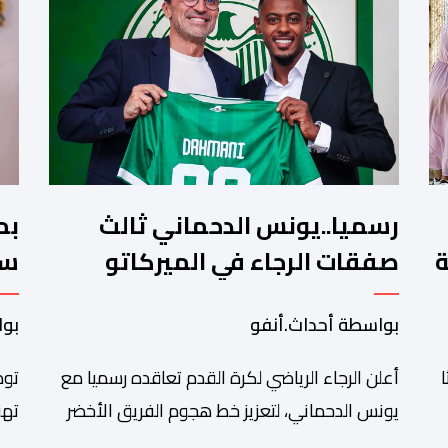
رسميا..يونس الدحماني ثالث
بم
ة
صفقات الرجاء في الميركاتو
سن
الصيفي
تش
بواسطة أحداث.أنفو
بوا
أعلن الرجاء الرياضي لكرة القدم تعاقده رسميا مع
توص
يونس الدحماني، لتعزيز خط هجوم الفريق الأخضر
تهن
خلال فترة الانتقالات الصيفية الحالية. ​ويمتد العقد
شان