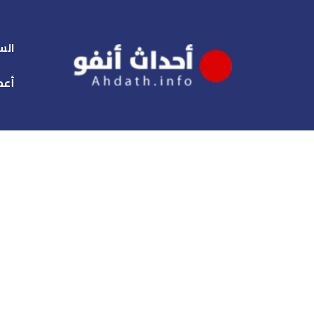
الس
أعم