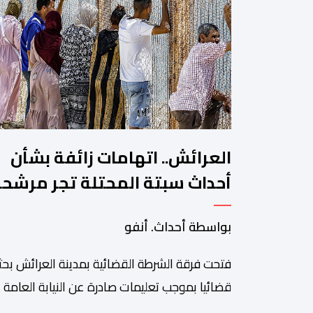
العرائش.. اتهامات زائفة بشأن
أحداث سبتة المحتلة تجر مرشح
للهجرة غير النظامية إلى القضاء
بواسطة أحداث. أنفو
فتحت فرقة الشرطة القضائية بمدينة العرائش بحثا
قضائيا بموجب تعليمات صادرة عن النيابة العامة
المختصة، وذلك على خلفية تصريحات واتهامات