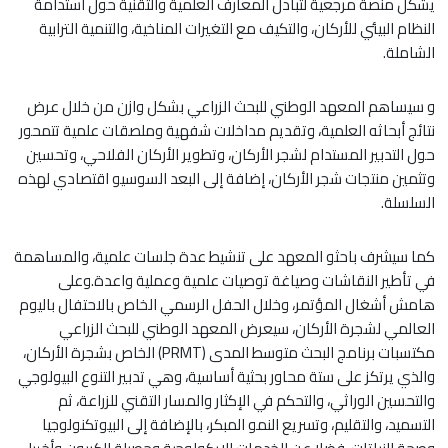
يشكل منصة مرجعية لتبادل المعارف العلمية والتقنية حول استدامة
النظام البيئي للأركان، والتكيف مع التغيرات المناخية، والتنمية الترابية
الشاملة.
و سيساهم المعهد الوطني للبحث الزراعي بشكل وازن من خلال عرض
نتائج أبحاثه العلمية، وتقديم مداخلات شفهية وملصقات علمية تتمحور
حول التدبير المستدام لشجر الأركان، وتطوير الأركان الفلاحي، وتحسين
وتثمين منتجات شجر الأركان، إضافة إلى البعد السوسيو اقتصادي لهذه
السلسلة.
كما سيشرف باحثو المعهد على تنشيط عدة جلسات علمية، والمساهمة
في تأطير النقاشات وصياغة توصيات علمية وعملية واعدة.وعلى
هامش أشغال المؤتمر، وخلال الحفل الرسمي الخاص بالاحتفال باليوم
العالمي لشجرة الأركان، سيعرض المعهد الوطني للبحث الزراعي
مكتسبات برنامج البحث متوسط المدى (PRMT) الخاص بشجرة الأركان،
والذي يرتكز على ستة محاور بحثية أساسية، وهي تدبير التنوع البيولوجي
والتحسين الوراثي، والتحكم في الإكثار والمسار التقني للزراعة، ثم
التسميد، والتقليم، وتسريع النمو المبكر، بالإضافة إلى البيوتكنولوجيا