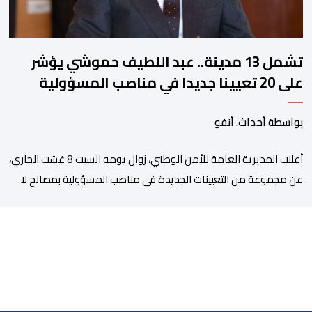
تشمل 13 مدينة.. عبد اللطيف حموشي يؤشر
على 20 تعيينا جديدا في مناصب المسؤولية
بمصالح الأمن الوطني
بواسطة أحداث. أنفو
أعلنت المديرية العامة للأمن الوطني، زوال يومه السبت 8 غشت الجاري،
عن مجموعة من التعيينات الجديدة في مناصب المسؤولية بمصالح لا
ممركزة للأمن الوطني بمدن الناظور ومراكش وأكادير وتيكيوين
والعروي وأسفي ووجدة والعيون والدار البيضاء وبني ملال وابن جرير
وطنجة وأصيلة، وذلك في إطار دينامية داخلية تهدف لضخ دماء جديدة
والاستعانة بكفاءات أمنية شابة ومتمرسة، […]