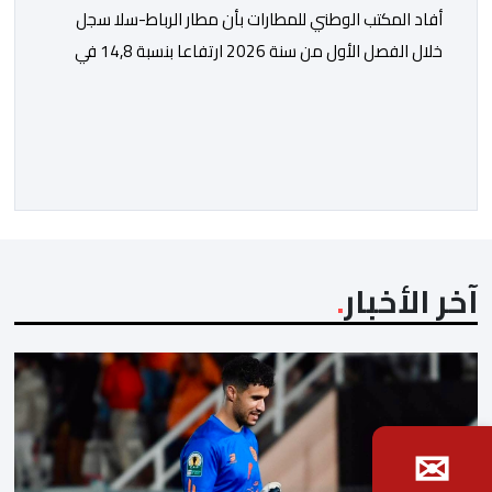
أفاد المكتب الوطني للمطارات بأن مطار الرباط-سلا سجل
خلال الفصل الأول من سنة 2026 ارتفاعا بنسبة 14,8 في
المائة في حركة المسافرين مقارنة مع نفس الفترة من
السنة الماضية. واستقبل هذا المطار مليون و217 ألف و574
مسافرا خلال الستة أشهر الأولى من السنة الجارية، مقابل
مليون و60 ألف و480 مسافرا خلال الفترة ذاتها من سنة
[…]
آخر الأخبار
✉