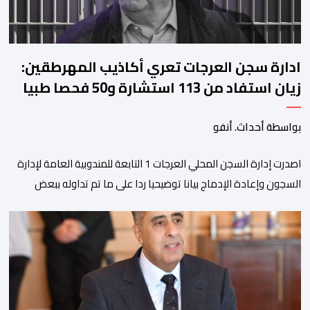
ادارة سجن العرجات تعري أكاذيب المهرطقين:
زيان استفاد من 113 استشارة و50 فحصا طبيا
بواسطة أحداث. أنفو
اصدرت إدارة السجن المحلي العرجات 1 التابعة للمندوبية العامة لإدارة
السجون وإعادة الإدماج بيانا توضيحيا ردا على ما تم تداوله ببعض
الجرائد والمواقع الالكترونية بخصوص الوضعية الصحية للسجين محمد
زيان، المعتقل بالمؤسسة ذاتها، وذلك لتنوير الرأي العام بالحقائق
والمعطيات الدقيقة.واوضحت إدارة المؤسسة السجنية أن المعني
بالأمر يستفيد منذ إيداعه من تتبع طبي منتظم ومستمر وفقا […]