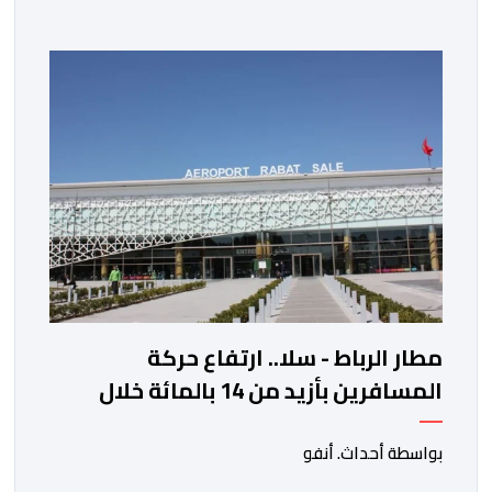
الخزانة الأمريكية. وزاد سعر الذهب في المعاملات الفورية
بنسبة 1 في المائة إلى 4285,69 دولارا للأوقية، مسجلا أعلى
مستوى له منذ 18 يونيو الماضي، فيما ارتفعت العقود
الأمريكية الآجلة […]
مطار الرباط - سلا.. ارتفاع حركة
المسافرين بأزيد من 14 بالمائة خلال
الفصل الأول من 2026
بواسطة أحداث. أنفو