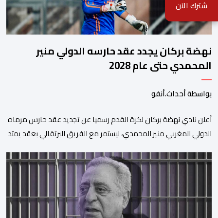
شترك الآن
نهضة بركان يجدد عقد حارسه الدولي منير
المحمدي حتى عام 2028
بواسطة أحداث.أنفو
​أعلن نادي نهضة بركان لكرة القدم رسميا عن تجديد عقد حارس مرماه
الدولي المغربي منير المحمدي، ليستمر مع الفريق البرتقالي بعقد يمتد
حتى صيف عام 2028. ​وجاء هذا الإعلان عبر الحسابات الرسمية للنادي
على منصات التواصل الاجتماعي، مصحوبا بعبارة “الرحلة مستمرة”، في
إشارة إلى رغبة الإدارة في الحفاظ على ركائز الفريق والتعزيز من
استقراره الفني […]