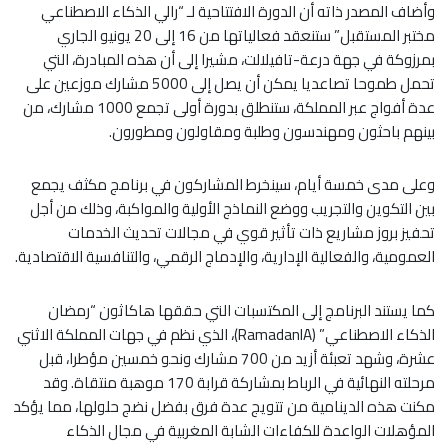
وأضاف المصدر ذاته أن الدورة الافتتاحية لـ “رالي الذكاء الاصطناعي
مختبر المستقبل” ستنعقد فعالياتها من 16 إلى 20 يونيو الجاري
بمرزوكة في جهة درعة-تافيلالت، مشيرا إلى أن هذه المبادرة، التي
تحمل طموحا تصاعديا يمكن أن يصل إلى 5000 مشارك موزعين على
عدة أفواج عبر المملكة، ستنطلق بدورة أولى تجمع 1000 مشارك، من
بينهم باحثون ومهندسون وطلبة ومقاولون ومطورون.
وعلى مدى خمسة أيام، سينخرط المشاركون في برنامج مكثف يجمع
بين التكوين والتجريب ووضع النماذج الأولية والمواكبة، وذلك من أجل
تحفيز بروز مشاريع ذات تأثير قوي في مجالات تحديث الخدمات
العمومية، والفعالية الإدارية، والإدماج الرقمي، والتنافسية الاقتصادية.
كما يستند البرنامج إلى المكتسبات التي حققها هاكاثون “رمضان
الذكاء الاصطناعي” (RamadanIA)، الذي نظم في جهات المملكة الاثني
عشرة، وشهد تعبئة أزيد من 700 مشارك ونحو خمسين مؤطرا، قبل
مرحلته النهائية في الرباط بمشاركة قرابة 170 موهبة منتقاة. وقد
مكنت هذه الدينامية من تتويج عدة فرق بفضل نضج حلولها، مما يؤكد
المؤهلات الواعدة للكفاءات الشابة المغربية في مجال الذكاء