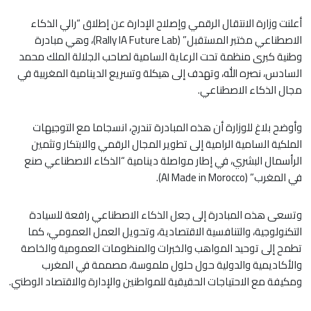
أعلنت وزارة الانتقال الرقمي وإصلاح الإدارة عن إطلاق “رالي الذكاء
الاصطناعي مختبر المستقبل” (Rally IA Future Lab)، وهي مبادرة
وطنية كبرى منظمة تحت الرعاية السامية لصاحب الجلالة الملك محمد
السادس، نصره الله، وتهدف إلى هيكلة وتسريع الدينامية المغربية في
مجال الذكاء الاصطناعي.
وأوضح بلاغ للوزارة أن هذه المبادرة تندرج، انسجاما مع التوجيهات
الملكية السامية الرامية إلى تطوير المجال الرقمي والابتكار وتثمين
الرأسمال البشري، في إطار مواصلة دينامية “الذكاء الاصطناعي صنع
في المغرب” (AI Made in Morocco).
وتسعى هذه المبادرة إلى جعل الذكاء الاصطناعي رافعة للسيادة
التكنولوجية، والتنافسية الاقتصادية، وتحويل العمل العمومي، كما
تطمح إلى توحيد المواهب والخبرات والمنظومات العمومية والخاصة
والأكاديمية والدولية حول حلول ملموسة، مصممة في المغرب
ومكيفة مع الاحتياجات الحقيقية للمواطنين والإدارة والاقتصاد الوطني.