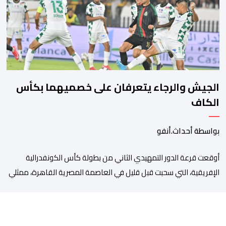
مصلحة الولادة، حيث تم استقبالها وتسجيلها وإخضاعها […]
الجيش والرجاء يتعرفان على خصميهما بكأس
الكاف
بواسطة أحداث.أنفو
أوقعت قرعة الدور التمهيدي الثاني من بطولة كأس الكونفدرالية
الإفريقية، التي سحبت قبل قليل في العاصمة المصرية القاهرة، ممثلي
كرة القدم المغربية الرجاء الرياضي والجيش الملكي في مواجهات
مرتقبة أمام أندية غرب ووسط القارة. ​وسيكون نادي الرجاء الرياضي
على موعد مع مواجهة المتأهل من المباراة التي تجمع بين إيل