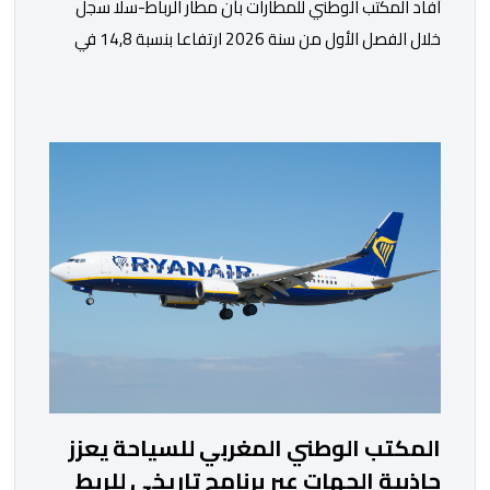
أفاد المكتب الوطني للمطارات بأن مطار الرباط-سلا سجل
خلال الفصل الأول من سنة 2026 ارتفاعا بنسبة 14,8 في
المائة في حركة المسافرين مقارنة مع نفس الفترة من
السنة الماضية. واستقبل هذا المطار مليون و217 ألف و574
مسافرا خلال الستة أشهر الأولى من السنة الجارية، مقابل
مليون و60 ألف و480 مسافرا خلال الفترة ذاتها من سنة
[…]
المكتب الوطني المغربي للسياحة يعزز
جاذبية الجهات عبر برنامج تاريخي للربط