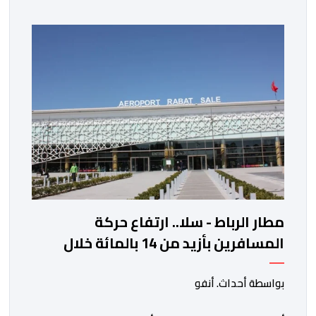
بنسبة 1 في المائة إلى 4285,69 دولارا للأوقية، مسجلا أعلى
مستوى له منذ 18 يونيو الماضي، فيما ارتفعت العقود
الأمريكية الآجلة […]
مطار الرباط - سلا.. ارتفاع حركة
المسافرين بأزيد من 14 بالمائة خلال
الفصل الأول من 2026
بواسطة أحداث. أنفو