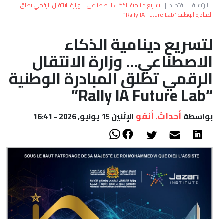
العالم
الرئيسية
|
اقتصاد
|
لتسريع دينامية الذكاء الاصطناعي… وزارة الانتقال الرقمي تطلق
المبادرة الوطنية “Rally IA Future Lab”
أعمدة
لتسريع دينامية الذكاء
الاصطناعي… وزارة الانتقال
الصحراء
الرقمي تطلق المبادرة الوطنية
“Rally IA Future Lab”
أحداث. أنفو
بواسطة
الإثنين 15 يونيو, 2026 - 16:41