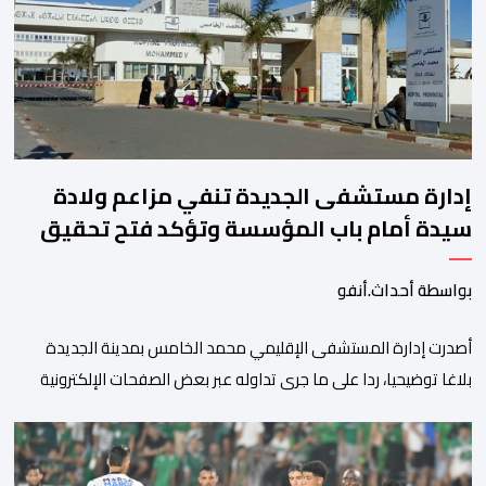
الأمريكية الآجلة […]
إدارة مستشفى الجديدة تنفي مزاعم ولادة
سيدة أمام باب المؤسسة وتؤكد فتح تحقيق
بواسطة أحداث.أنفو
أصدرت إدارة المستشفى الإقليمي محمد الخامس بمدينة الجديدة
بلاغا توضيحيا، ردا على ما جرى تداوله عبر بعض الصفحات الإلكترونية
ومنصات التواصل الاجتماعي بشأن مزاعم تفيد بأن سيدة حامل وضعت
مولودها أمام الباب الرئيسي للمستشفى بسبب رفض استقبالها أو
التكفل بها. وأكدت إدارة المستشفى أن السيدة المعنية حضرت إلى