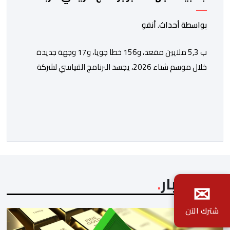
الجوي مع شركة "رايان إير"
بواسطة أحداث. أنفو
ب 5,3 ملايين مقعد، و156 خطا جويا، و17 وجهة جديدة
خلال موسم شتاء 2026، يجسد البرنامج القياسي لشركة
“رايان إير” بالمغرب الاستراتيجية التي يعتمدها المكتب
الوطني المغربي للسياحة من أجل تعزيز ولوج الوجهات
والجهات بشكل مستدام، ومواكبة المكانة المتنامية للمغرب
في الأسواق الدولية. يؤكد المكتب الوطني المغربي للسياحة
الدينامية المتواصلة لاستراتيجيته في مجال النقل الجوي، […]
آخر الأخبار
✉
شترك الآن