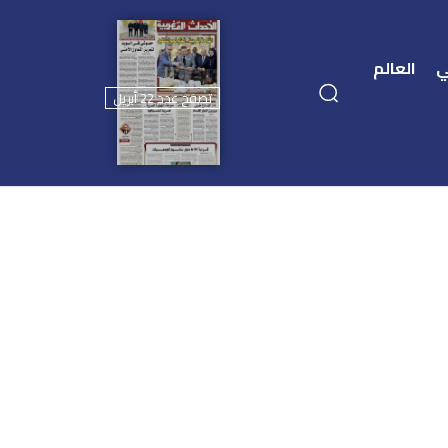
ي
العالم
تصفح عدد 22 أبريل