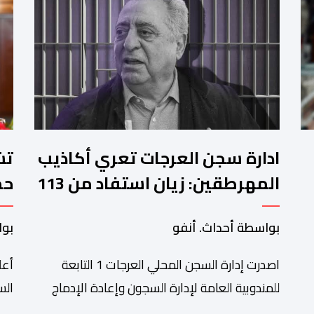
ادارة سجن العرجات تعري أكاذيب
المهرطقين: زيان استفاد من 113
استشارة و50 فحصا طبيا
جد
بواسطة أحداث. أنفو
بوا
بم
اصدرت إدارة السجن المحلي العرجات 1 التابعة
أعل
للمندوبية العامة لإدارة السجون وإعادة الإدماج
بيانا توضيحيا ردا على ما تم تداوله ببعض الجرائد
الج