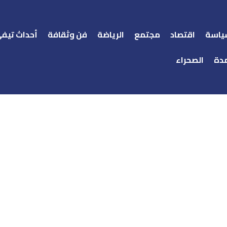
ياسة
اقتصاد
مجتمع
الرياضة
فن وثقافة
أحداث تيف
دة
الصحراء