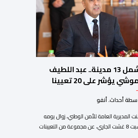
تشمل 13 مدينة.. عبد اللطيف
حموشي يؤشر على 20 تعيينا
يدا في مناصب المسؤولية
سطة أحداث. أنفو
صالح الأمن الوطني
نت المديرية العامة للأمن الوطني، زوال يومه
السبت 8 غشت الجاري، عن مجموعة من التعيينات
ديدة في مناصب المسؤولية بمصالح لا ممركزة