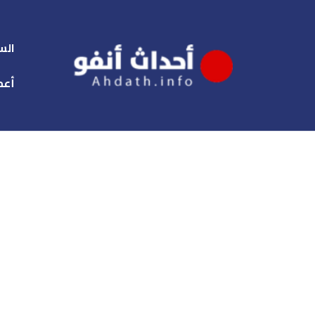
الس
أعم