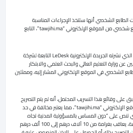
ات الطابع الشخصي أنها ستتخذ الإجراءات المناسبة
بخصوص ملف تسريب محتمل لمعطيات ذات طابع شخصي من الموقع الإلكتروني “tawjihi.ma”، التابع
وأوضح بلاغ للجنة الوطنية أنها وفور علمها بالخبر، الذي نشرته الجريدة الإلكترونية LeDesk التابعة لشركة
ماعا مع ممثلين عن وزارة التعليم العالي والبحث العلمي والابتكار
ع الشخصي في الموقع الإلكتروني المشار إليه، وممثلين
 على وقائع هذا التسريب المحتمل، أنه لم يتم التصريح
لدى اللجنة الوطنية، بالمعالجات المنجزة على الموقع الإلكتروني “tawjihi.ma”، مما يعتبر مخالفة في حد
وفقا للمادة 52 من القانون رقم 08-09 التي تنص على “دون المساس بالمسؤولية المدنية تجاه
الأشخاص الذين تعرضوا لأضرار نتيجة هذه المخالفة، يعاقب بغرامة من 10 آلاف درهم إلى 100 ألف درهم
لتصريح بذلك أو الحصول على الإذن المنصوص عليه في