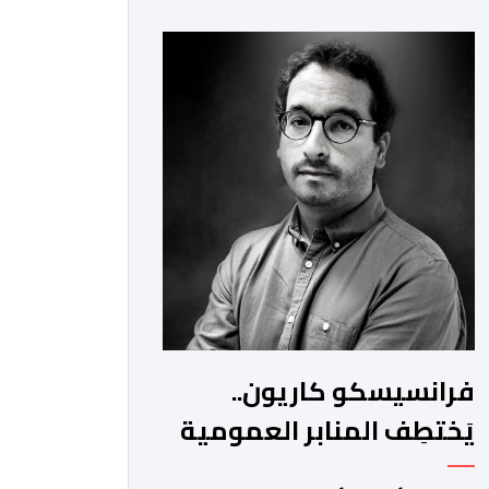
للأمن الوطني بمدن الناظور ومراكش
وأكادير وتيكيوين والعروي وأسفي
ووجدة والعيون والدار البيضاء وبني ملال
وابن جرير وطنجة وأصيلة، وذلك في إطار
دينامية داخلية تهدف لضخ دماء جديدة
والاستعانة بكفاءات أمنية شابة
ومتمرسة، […]
فرانسيسكو كاريون..
يَختطِف المنابر العمومية
الإسبانية لتصريف أجندات