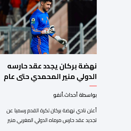
نهضة بركان يجدد عقد حارسه
الدولي منير المحمدي حتى عام
2028
بواسطة أحداث.أنفو
​أعلن نادي نهضة بركان لكرة القدم رسميا عن
تجديد عقد حارس مرماه الدولي المغربي منير
المحمدي، ليستمر مع الفريق البرتقالي بعقد يمتد