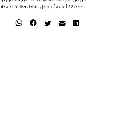
المادة 12 أعلاه، أو واصل نشاط معالجة المعطيات ذات الطابع الشخصي رغم سحب وصل التصريح أو الإذن”.