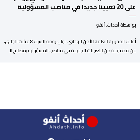
على 20 تعيينا جديدا في مناصب المسؤولية
بمصالح الأمن الوطني
بواسطة أحداث. أنفو
أعلنت المديرية العامة للأمن الوطني، زوال يومه السبت 8 غشت الجاري،
عن مجموعة من التعيينات الجديدة في مناصب المسؤولية بمصالح لا
ممركزة للأمن الوطني بمدن الناظور ومراكش وأكادير وتيكيوين
والعروي وأسفي ووجدة والعيون والدار البيضاء وبني ملال وابن جرير
وطنجة وأصيلة، وذلك في إطار دينامية داخلية تهدف لضخ دماء جديدة
والاستعانة بكفاءات أمنية شابة ومتمرسة، […]