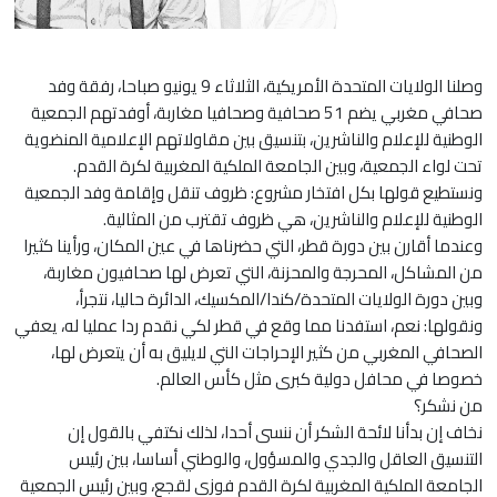
وصلنا الولايات المتحدة الأمريكية، الثلاثاء 9 يونيو صباحا، رفقة وفد
صحافي مغربي يضم 51 صحافية وصحافيا مغاربة، أوفدتهم الجمعية
الوطنية للإعلام والناشرين، بتنسيق بين مقاولاتهم الإعلامية المنضوية
تحت لواء الجمعية، وبين الجامعة الملكية المغربية لكرة القدم.
ونستطيع قولها بكل افتخار مشروع: ظروف تنقل وإقامة وفد الجمعية
الوطنية للإعلام والناشرين، هي ظروف تقترب من المثالية.
وعندما أقارن بين دورة قطر، التي حضرناها في عين المكان، ورأينا كثيرا
من المشاكل، المحرجة والمحزنة، التي تعرض لها صحافيون مغاربة،
وبين دورة الولايات المتحدة/كندا/المكسيك، الدائرة حاليا، نتجرأ،
ونقولها: نعم، استفدنا مما وقع في قطر لكي نقدم ردا عمليا له، يعفي
الصحافي المغربي من كثير الإحراجات التي لايليق به أن يتعرض لها،
خصوصا في محافل دولية كبرى مثل كأس العالم.
من نشكر؟
نخاف إن بدأنا لائحة الشكر أن ننسى أحدا، لذلك نكتفي بالقول إن
التنسيق العاقل والجدي والمسؤول، والوطني أساسا، بين رئيس
الجامعة الملكية المغربية لكرة القدم فوزي لقجع، وبين رئيس الجمعية