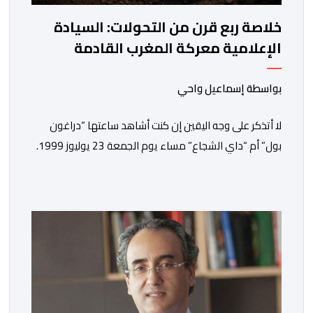
خلاصة ربع قرن من التحولات: السيادة
الإعلامية معركة المغرب القادمة
بواسطة إسماعيل واحي
لا أتذكر على وجه اليقين إن كنت أشاهد ساعتها “دراغون
بول” أم “داي الشجاع” مساء يوم الجمعة 23 يوليوز 1999.
ما أتذكره جيدا هو أن البث انقطع فجأة. اختفت شخصيات
الرسوم المتحركة، وحلت محلها تلاوة القرآن الكريم، ثم جاء
الإعلان الرسمي عن وفاة الملك الحسن الثاني طيب الله ثراه،
رافقته هيستيريا من البكاء داخل المنزل […]