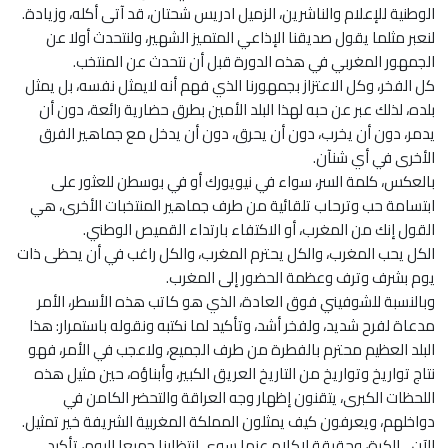
الوطنية للإعلام والناشرين، الزميل ادريس شحتان، قد آتى أكله، وزيادة.
لنعبر مثلما يقول صديقنا الإذاعي المتميز الشهير، ولنتحدث أولا عن
الجمهور المغربي في هذه الدورة قبل أن نتحدث عن المنتخب.
كل الفخر، وكل الاعتزاز بجمهورنا الذي فهم أنه لايمثل نفسه، بل يمثل
بلده، لذلك عبر عن حبه لهذا البلد الأمين بطرق حضارية رائعة، دون أن
يدمر، دون أن يخرب، دون أن يحرق، دون أن يدخل مع جماهير الفرق
الأخرى في أي شنآن.
بالعكس، كلمة السر، سواء في نيويورك أو في بوسطن للعثور على
ابتسامة حب وترحاب تلقائية من طرف جماهير المنتخبات الأخرى، هي
القول إنك من المغرب، أو الاكتفاء بارتداء القميص الوطني.
الكل يحب المغرب، والكل يحترم المغرب، والكل راغب في أن يحظى ذات
يوم بشرف وترف وعظمة الحضور إلى المغرب.
وبالنسبة للشوفيني فوق العادة، الذي هو كاتب هذه الأسطر، الأمر
مدعاة لفرح شديد، ولفخر أشد، وتأكيد لما نكتبه ونقوله باستمرار: هذا
البلد العظيم محترم بالفطرة من طرف الجميع، ولاعجب في الأمر، فهو
نتاج تواريخ وتواريخ من التاريخ العريق الكبير، وأبناؤه، حين مثيل هذه
اللحظات الكبرى، يتقنون إظهار وجه العراقة والتحضر الكامن في
دواخلهم، ويعرفون كيف يمثلون المملكة المغربية الشريفة خير تمثيل.
الآن…الكرة، وحقيقة لاكلام عنها سوى انتظارنا جميعا اليوم، تأكيد