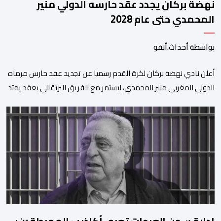
نهضة بركان يجدد عقد حارسه الدولي منير
المحمدي حتى عام 2028
بواسطة أحداث.أنفو
​أعلن نادي نهضة بركان لكرة القدم رسميا عن تجديد عقد حارس مرماه
الدولي المغربي منير المحمدي، ليستمر مع الفريق البرتقالي بعقد يمتد
حتى صيف عام 2028. ​وجاء هذا الإعلان عبر الحسابات الرسمية للنادي
على منصات التواصل الاجتماعي، مصحوبا بعبارة “الرحلة مستمرة”، في
إشارة إلى رغبة الإدارة في الحفاظ على ركائز الفريق والتعزيز من
استقراره الفني […]