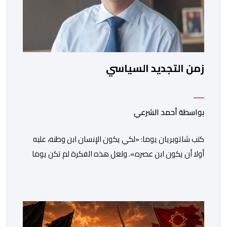
زمن التجديد السياسي
بواسطة أحمد الشرعي
كتب شاتوبريان يوما: «لكي يكون الإنسان ابن وطنه، عليه
أولا أن يكون ابن عصره». ولعل هذه الفكرة لم تكن يوما
أكثر راهنية مما هي عليه اليوم.يدخل المغرب مرحلة جديدة
من مساره التنموي، مسلحا برؤية واضحة وطموحات كبيرة.
فمنذ أكثر من عقدين، وبقيادة صاحب الجلالة الملك محمد
السادس، شهدت المملكة تحولات عميقة على مختلف