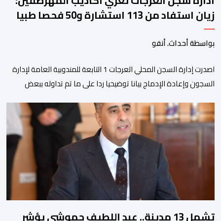
ادارة سجن العرجات تعري أكاذيب المهرطقين:
زيان استفاد من 113 استشارة و50 فحصا طبيا
بواسطة أحداث. أنفو
اصدرت إدارة السجن المحلي العرجات 1 التابعة للمندوبية العامة لإدارة
السجون وإعادة الإدماج بيانا توضيحيا ردا على ما تم تداوله ببعض
الجرائد والمواقع الالكترونية بخصوص الوضعية الصحية للسجين محمد
زيان، المعتقل بالمؤسسة ذاتها، وذلك لتنوير الرأي العام بالحقائق
والمعطيات الدقيقة.واوضحت إدارة المؤسسة السجنية أن المعني
بالأمر يستفيد منذ إيداعه من تتبع طبي منتظم ومستمر وفقا […]
تشمل 13 مدينة.. عبد اللطيف حموشي يؤشر