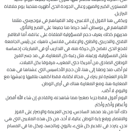
المستوى الكبير والمبهر وعالي الجودة الذي أظهره منتخبنا يوم ملاقاة
البرازيل.
ويكفي هنا القول إن اللاعبين، وقد التقيناهم في نيوجيرسي، مثلما
التقيناهم في بوسطن، أشد حرصا منا جميعا على التميز والتألق.
مدربهم كذلك يعرف حجم المسؤولية الملقاة على عاتقه، أما الطاقم
التقني والتدريبي والطبي والإعلامي فلاتسل، ناهيك عن رئيس الجامعة
لقجع الذي تفضح كل حركة منه، في التداريب أو في المباريات إحساسه
بثقل المسؤولية، ورغبته، مثل رغبة كل المغاربة، في مد جسر الفرح
الوطني الصادق من أمريكا حتى المغرب، مرفوقا بكل القبلات.
لم أكتب منذ وصلنا إلى هنا، لأن حجم الأحاسيس التي عشناها في هذه
الأيام العشرة لم يترك لي مجالا لكتابة، فقط اكتفيت بتلقيها وعيشها مع
المغاربة هنا، ومع المغاربة هناك في أرض الوطن.
واليوم، لا أكتب.
اليوم أقول فقط جزءا صغيرا مما شاهدته، والقادم، إن شاء الله أفضل
وأعظم وأكبر وأكثر.
ذلك أننا من بلد محمد السادس، وحين العزيمة والإصرار على الفوز
والانتصار، ورفع راية الوطن عالية، لا أحد، من كل هذه الملايين التي هي
نحن، يتردد في تقديم كل شيء، بالروح، وبالجسد، وبكل ما في المسام